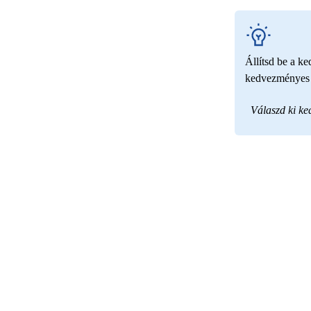
Állítsd be a k
kedvezményes t
Válaszd ki k