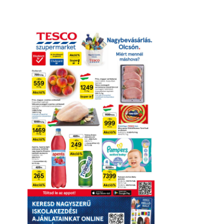
Online megtekintés
Letöltés
Érvényesség részletei