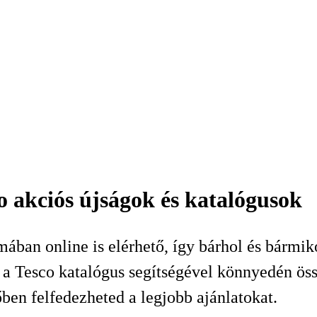
o akciós újságok és katalógusok
mában online is elérhető, így bárhol és bármi
 Tesco katalógus segítségével könnyedén össze
őben felfedezheted a legjobb ajánlatokat.