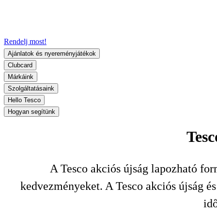
Rendelj most!
Ajánlatok és nyereményjátékok
Clubcard
Márkáink
Szolgáltatásaink
Hello Tesco
Hogyan segítünk
Tesc
A Tesco akciós újság lapozható for
kedvezményeket. A Tesco akciós újság és a
id