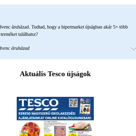
edvenc áruházad. Tudtad, hogy a hipermarket újságban akár 5× több
erméket találhatsz?
edvenc áruházad
Aktuális Tesco újságok