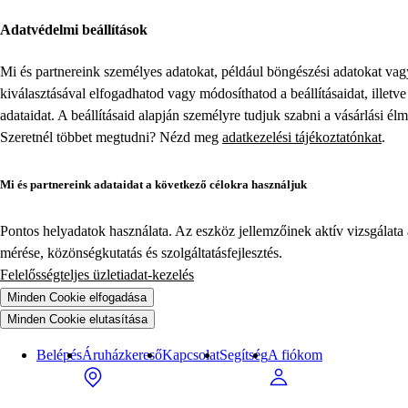
Adatvédelmi beállítások
Mi és partnereink személyes adatokat, például böngészési adatokat va
kiválasztásával elfogadhatod vagy módosíthatod a beállításaidat, illet
adataidat. A beállításaid alapján személyre tudjuk szabni a vásárlási él
Szeretnél többet megtudni? Nézd meg
adatkezelési tájékoztatónkat
.
Mi és partnereink adataidat a következő célokra használjuk
Pontos helyadatok használata. Az eszköz jellemzőinek aktív vizsgálata a
mérése, közönségkutatás és szolgáltatásfejlesztés.
Felelősségteljes üzletiadat-kezelés
Minden Cookie elfogadása
Minden Cookie elutasítása
Belépés
Áruházkereső
Kapcsolat
Segítség
A fiókom