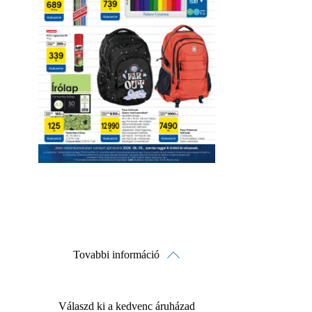
Letöltés
Érvényesség részletei
Tovabbi információ
Válaszd ki a kedvenc áruházad