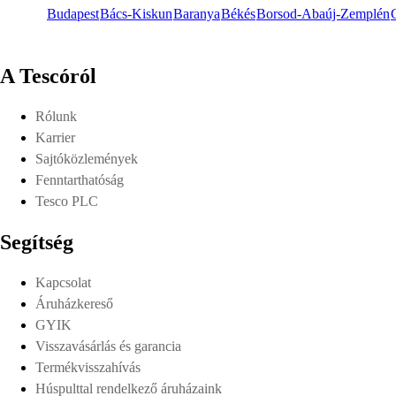
Budapest
Bács-Kiskun
Baranya
Békés
Borsod-Abaúj-Zemplén
A Tescóról
Rólunk
Karrier
Sajtóközlemények
Fenntarthatóság
Tesco PLC
Segítség
Kapcsolat
Áruházkereső
GYIK
Visszavásárlás és garancia
Termékvisszahívás
Húspulttal rendelkező áruházaink