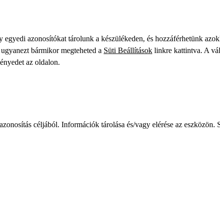
gy egyedi azonosítókat tárolunk a készülékeden, és hozzáférhetünk azo
ve ugyanezt bármikor megteheted a
Süti Beállítások
linkre kattintva. A vá
ményedet az oldalon.
zonosítás céljából. Információk tárolása és/vagy elérése az eszközön. S