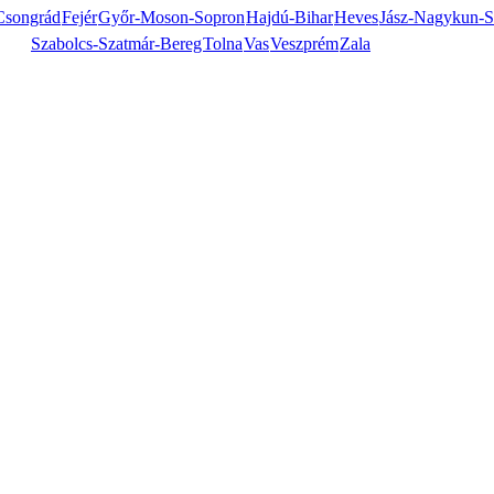
Csongrád
Fejér
Győr-Moson-Sopron
Hajdú-Bihar
Heves
Jász-Nagykun-S
Szabolcs-Szatmár-Bereg
Tolna
Vas
Veszprém
Zala
Online megtekintés
Letöltés
Érvényesség részletei