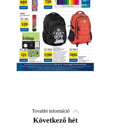
Letöltés
Érvényesség részletei
Tovabbi információ
Következő hét