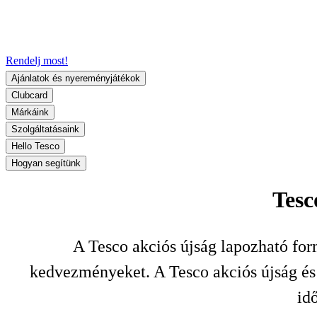
Rendelj most!
Ajánlatok és nyereményjátékok
Clubcard
Márkáink
Szolgáltatásaink
Hello Tesco
Hogyan segítünk
Tesc
A Tesco akciós újság lapozható for
kedvezményeket. A Tesco akciós újság és a
id