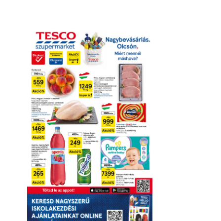
Online megtekintés
Letöltés
Érvényesség részletei