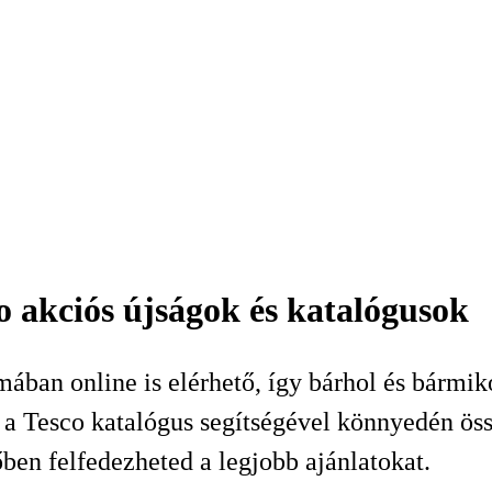
o akciós újságok és katalógusok
mában online is elérhető, így bárhol és bármi
 Tesco katalógus segítségével könnyedén össze
őben felfedezheted a legjobb ajánlatokat.