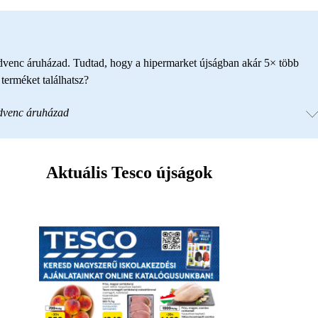
edvenc áruházad. Tudtad, hogy a hipermarket újságban akár 5× több
erméket találhatsz?
edvenc áruházad
Aktuális Tesco újságok