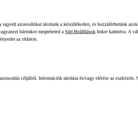
gy egyedi azonosítókat tárolunk a készülékeden, és hozzáférhetünk azo
ve ugyanezt bármikor megteheted a
Süti Beállítások
linkre kattintva. A vá
ményedet az oldalon.
zonosítás céljából. Információk tárolása és/vagy elérése az eszközön. S