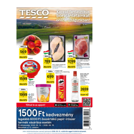
Online megtekintés
Letöltés
Érvényesség részletei