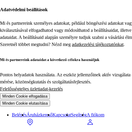
Adatvédelmi beállítások
Mi és partnereink személyes adatokat, például böngészési adatokat va
kiválasztásával elfogadhatod vagy módosíthatod a beállításaidat, illet
adataidat. A beállításaid alapján személyre tudjuk szabni a vásárlási él
Szeretnél többet megtudni? Nézd meg
adatkezelési tájékoztatónkat
.
Mi és partnereink adataidat a következő célokra használjuk
Pontos helyadatok használata. Az eszköz jellemzőinek aktív vizsgálata a
mérése, közönségkutatás és szolgáltatásfejlesztés.
Felelősségteljes üzletiadat-kezelés
Minden Cookie elfogadása
Minden Cookie elutasítása
Belépés
Áruházkereső
Kapcsolat
Segítség
A fiókom