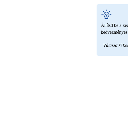
Állítsd be a k
kedvezményes t
Válaszd ki k