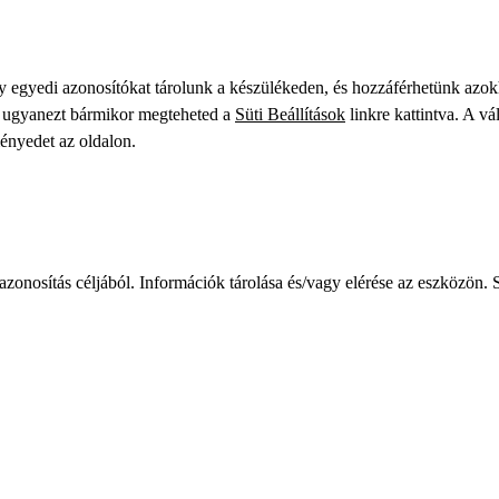
gy egyedi azonosítókat tárolunk a készülékeden, és hozzáférhetünk azo
ve ugyanezt bármikor megteheted a
Süti Beállítások
linkre kattintva. A vá
ményedet az oldalon.
zonosítás céljából. Információk tárolása és/vagy elérése az eszközön. S