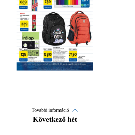
Letöltés
Érvényesség részletei
Tovabbi információ
Következő hét