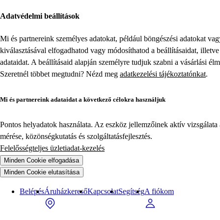
Adatvédelmi beállítások
Mi és partnereink személyes adatokat, például böngészési adatokat va
kiválasztásával elfogadhatod vagy módosíthatod a beállításaidat, illet
adataidat. A beállításaid alapján személyre tudjuk szabni a vásárlási él
Szeretnél többet megtudni? Nézd meg
adatkezelési tájékoztatónkat
.
Mi és partnereink adataidat a következő célokra használjuk
Pontos helyadatok használata. Az eszköz jellemzőinek aktív vizsgálata a
mérése, közönségkutatás és szolgáltatásfejlesztés.
Felelősségteljes üzletiadat-kezelés
Minden Cookie elfogadása
Minden Cookie elutasítása
Belépés
Áruházkereső
Kapcsolat
Segítség
A fiókom