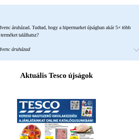
edvenc áruházad. Tudtad, hogy a hipermarket újságban akár 5× több
erméket találhatsz?
edvenc áruházad
Aktuális Tesco újságok