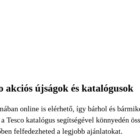
o akciós újságok és katalógusok
mában online is elérhető, így bárhol és bármi
 Tesco katalógus segítségével könnyedén össze
őben felfedezheted a legjobb ajánlatokat.