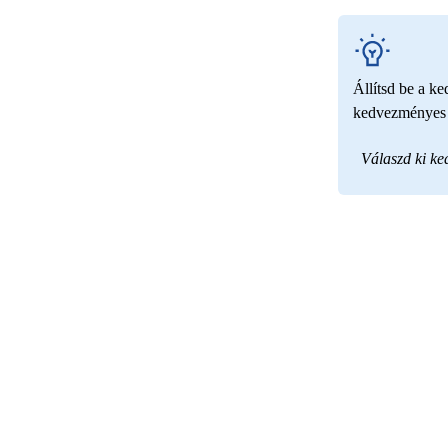
Állítsd be a k
kedvezményes t
Válaszd ki k