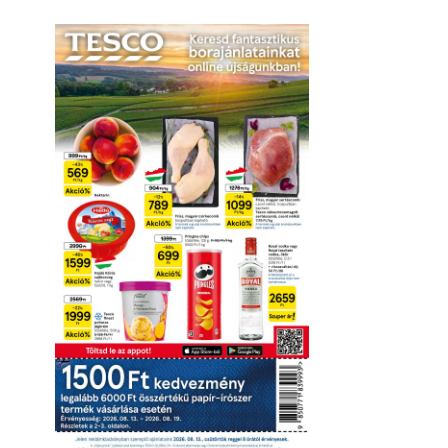
Online megtekintés
Letöltés
Érvényesség részletei