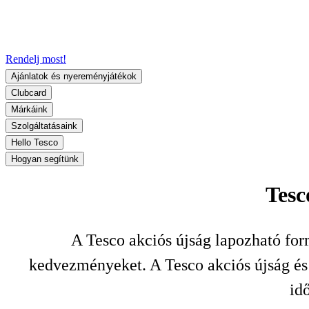
Rendelj most!
Ajánlatok és nyereményjátékok
Clubcard
Márkáink
Szolgáltatásaink
Hello Tesco
Hogyan segítünk
Tesc
A Tesco akciós újság lapozható for
kedvezményeket. A Tesco akciós újság és a
id