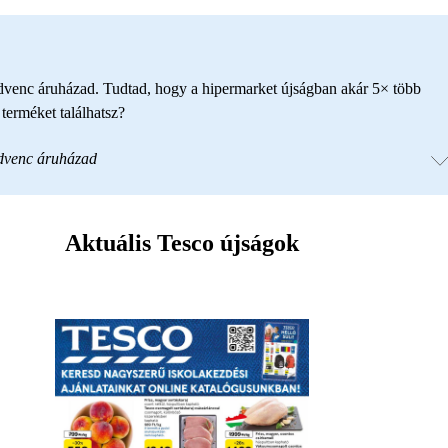
edvenc áruházad. Tudtad, hogy a hipermarket újságban akár 5× több
erméket találhatsz?
edvenc áruházad
Aktuális Tesco újságok