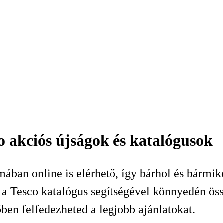
o akciós újságok és katalógusok
mában online is elérhető, így bárhol és bármi
 Tesco katalógus segítségével könnyedén össze
őben felfedezheted a legjobb ajánlatokat.