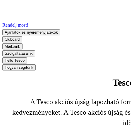
Rendelj most!
Ajánlatok és nyereményjátékok
Clubcard
Márkáink
Szolgáltatásaink
Hello Tesco
Hogyan segítünk
Tesc
A Tesco akciós újság lapozható for
kedvezményeket. A Tesco akciós újság és a
id