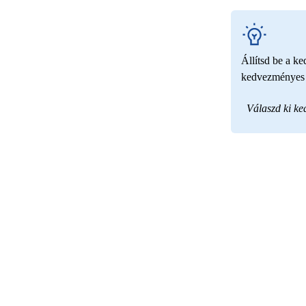
Állítsd be a k
kedvezményes t
Válaszd ki k