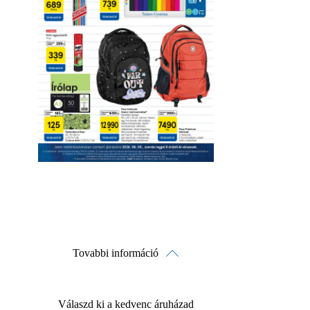
Letöltés
Érvényesség részletei
Tovabbi információ
Válaszd ki a kedvenc áruházad