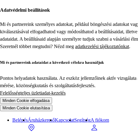
Adatvédelmi beállítások
Mi és partnereink személyes adatokat, például böngészési adatokat va
kiválasztásával elfogadhatod vagy módosíthatod a beállításaidat, illet
adataidat. A beállításaid alapján személyre tudjuk szabni a vásárlási él
Szeretnél többet megtudni? Nézd meg
adatkezelési tájékoztatónkat
.
Mi és partnereink adataidat a következő célokra használjuk
Pontos helyadatok használata. Az eszköz jellemzőinek aktív vizsgálata a
mérése, közönségkutatás és szolgáltatásfejlesztés.
Felelősségteljes üzletiadat-kezelés
Minden Cookie elfogadása
Minden Cookie elutasítása
Belépés
Áruházkereső
Kapcsolat
Segítség
A fiókom