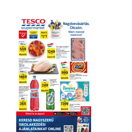
Online megtekintés
Letöltés
Érvényesség részletei