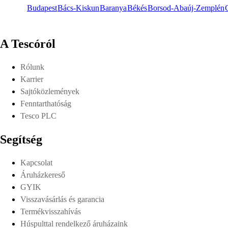
Budapest
Bács-Kiskun
Baranya
Békés
Borsod-Abaúj-Zemplén
A Tescóról
Rólunk
Karrier
Sajtóközlemények
Fenntarthatóság
Tesco PLC
Segítség
Kapcsolat
Áruházkereső
GYIK
Visszavásárlás és garancia
Termékvisszahívás
Húspulttal rendelkező áruházaink