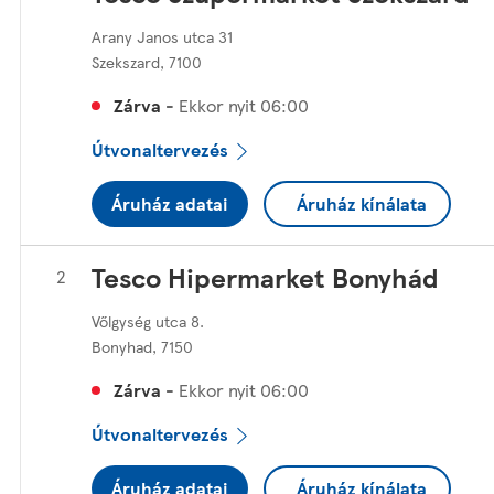
Arany Janos utca 31
Szekszard
,
7100
Zárva
-
Ekkor nyit
06:00
Útvonaltervezés
Áruház adatai
Áruház kínálata
Tesco Hipermarket Bonyhád
Vőlgység utca 8.
Bonyhad
,
7150
Zárva
-
Ekkor nyit
06:00
Útvonaltervezés
Áruház adatai
Áruház kínálata