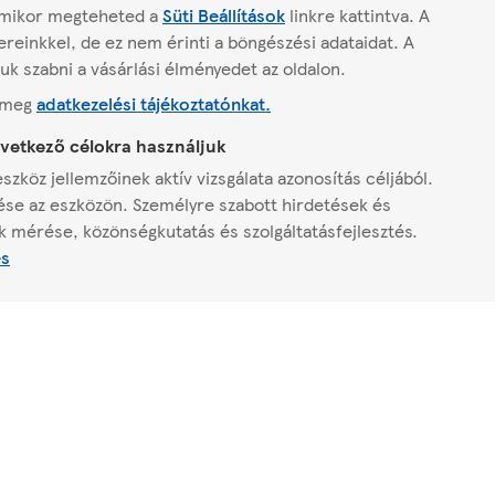
bármikor megteheted a
Süti Beállítások
linkre kattintva.
A
reinkkel, de ez nem érinti a böngészési adataidat. A
juk szabni a vásárlási élményedet az oldalon.
d meg
adatkezelési tájékoztatónkat.
övetkező célokra használjuk
szköz jellemzőinek aktív vizsgálata azonosítás céljából.
ése az eszközön. Személyre szabott hirdetések és
k mérése, közönségkutatás és szolgáltatásfejlesztés.
és
Minden, ami Tesco
Jogi 
b
Katalógusok