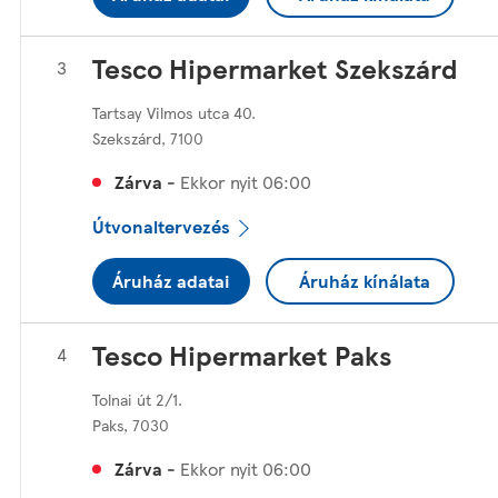
Tesco Hipermarket Szekszárd
Tartsay Vilmos utca 40.
Szekszárd
,
7100
Zárva
-
Ekkor nyit
06:00
Útvonaltervezés
Áruház adatai
Áruház kínálata
Tesco Hipermarket Paks
Tolnai út 2/1.
Paks
,
7030
Zárva
-
Ekkor nyit
06:00