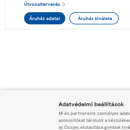
Útvonaltervezés
Áruház adatai
Áruház kínálata
Link Opens in New Tab
Link Opens in New Tab
Link Opens in New Tab
Adatvédelmi beállítások
Mi és partnereink személyes adato
azonosítókat tárolunk a készüléke
az Összes elutasítása gombok kivá