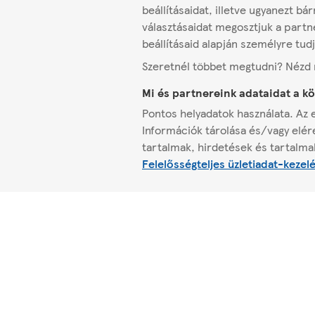
beállításaidat, illetve ugyanezt 
választásaidat megosztjuk a partne
beállításaid alapján személyre tud
Szeretnél többet megtudni? Néz
Mi és partnereink adataidat a k
Pontos helyadatok használata. Az e
Információk tárolása és/vagy elér
tartalmak, hirdetések és tartalma
Felelősségteljes üzletiadat-kezel
A Tescóról
Segítség
Rólunk
Kapcsolat