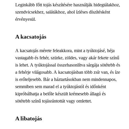
Leginkább főtt tojás készítésére használják hidegtálakhoz,
szendvicsekhez, salátákhoz, ahol ízléses díszítésként
érvényesül.
A kacsatojás
A kacsatojás mérete feleakkora, mint a tyúktojásé, héja
vastagabb és fehér, szürke, zöldes, vagy akár fekete színű
is lehet. A tyúktojással összehasonlítva sárgája sötétebb és
a fehérje világosabb. A kacsatojásban több zsír van, és íze
is erőteljesebb. Bár a háztartásokban nem mindennapos,
semmiben sem marad el a tyúktojástól és időnként
kipróbálhatja a belőle készült krémesebb állagú és
sötétebb színű tojásrántottát vagy omlettet.
A libatojás