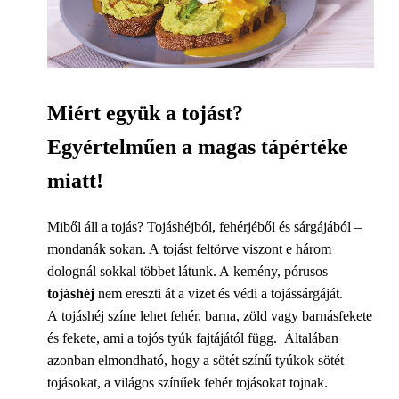
Miért együk a tojást?
Egyértelműen a magas tápértéke
miatt!
Miből áll a tojás? Tojáshéjból, fehérjéből és sárgájából –
mondanák sokan. A tojást feltörve viszont e három
dolognál sokkal többet látunk. A kemény, pórusos
tojáshéj
nem ereszti át a vizet és védi a tojássárgáját.
A tojáshéj színe lehet fehér, barna, zöld vagy barnásfekete
és fekete, ami a tojós tyúk fajtájától függ. Általában
azonban elmondható, hogy a sötét színű tyúkok sötét
tojásokat, a világos színűek fehér tojásokat tojnak.