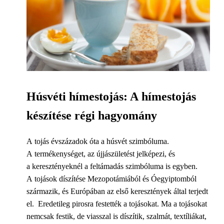
Húsvéti hímestojás: A hímestojás
készítése régi hagyomány
A tojás évszázadok óta a húsvét szimbóluma.
A termékenységet, az újjászületést jelképezi, és
a keresztényeknél a feltámadás szimbóluma is egyben.
A tojások díszítése Mezopotámiából és Óegyiptomból
származik, és Európában az első keresztények által terjedt
el. Eredetileg pirosra festették a tojásokat. Ma a tojásokat
nemcsak festik, de viasszal is díszítik, szalmát, textíliákat,