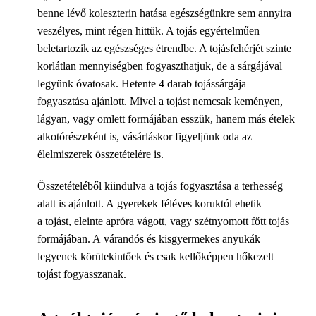
benne lévő koleszterin hatása egészségünkre sem annyira
veszélyes, mint régen hittük. A tojás egyértelműen
beletartozik az egészséges étrendbe. A tojásfehérjét szinte
korlátlan mennyiségben fogyaszthatjuk, de a sárgájával
legyünk óvatosak. Hetente 4 darab tojássárgája
fogyasztása ajánlott. Mivel a tojást nemcsak keményen,
lágyan, vagy omlett formájában esszük, hanem más ételek
alkotórészeként is, vásárláskor figyeljünk oda az
élelmiszerek összetételére is.
Összetételéből kiindulva a tojás fogyasztása a terhesség
alatt is ajánlott. A gyerekek féléves koruktól ehetik
a tojást, eleinte apróra vágott, vagy szétnyomott főtt tojás
formájában. A várandós és kisgyermekes anyukák
legyenek körütekintőek és csak kellőképpen hőkezelt
tojást fogyasszanak.