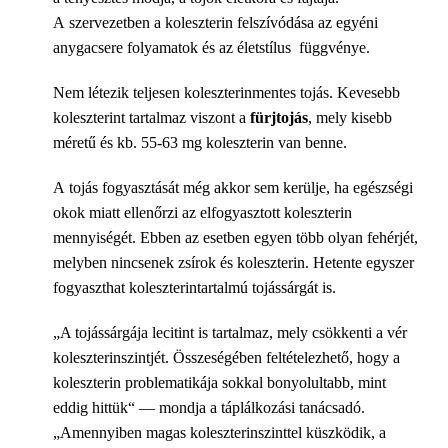
A szervezetben a koleszterin felszívódása az egyéni
anygacsere folyamatok és az életstílus függvénye.
Nem létezik teljesen koleszterinmentes tojás. Kevesebb
koleszterint tartalmaz viszont a
fürjtojás
, mely kisebb
méretű és kb. 55-63 mg koleszterin van benne.
A tojás fogyasztását még akkor sem kerülje, ha egészségi
okok miatt ellenőrzi az elfogyasztott koleszterin
mennyiségét. Ebben az esetben egyen több olyan fehérjét,
melyben nincsenek zsírok és koleszterin. Hetente egyszer
fogyaszthat koleszterintartalmú tojássárgát is.
„A tojássárgája lecitint is tartalmaz, mely csökkenti a vér
koleszterinszintjét. Összeségében feltételezhető, hogy a
koleszterin problematikája sokkal bonyolultabb, mint
eddig hittük“ — mondja a táplálkozási tanácsadó.
„Amennyiben magas koleszterinszinttel küszködik, a