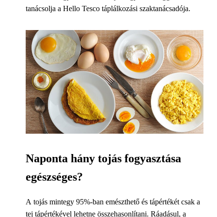
tanácsolja a Hello Tesco táplálkozási szaktanácsadója.
Naponta hány tojás fogyasztása
egészséges?
A tojás mintegy 95%-ban emészthető és tápértékét csak a
tej tápértékével lehetne összehasonlítani. Ráadásul, a