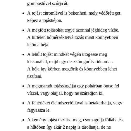
gombostűvel szúrja át.
A tojást citromlével is bekenheti, mely védőréteget
képez a tojáshéjon.
A megfőtt tojásokat tegye azonnal jéghideg vízbe.
A hirtelen hőmérsékletváltozás miatt könnyebben
lejön a héja.
A lehűlt tojást mindkét végén ütögesse meg
kiskanállal, majd egy deszkán gurítsa ide-oda .
A héja így körben megtörik és könnyebben lehet
tiszítani.
A megmaradt tojássárgáját egy pohárban öntse fel
vízzel, vagy olajjal, hogy ne száradjon ki.
A fehérjéket élelmiszerfóliával is betakarhatja, vagy
fagyassza le.
A kemény tojást tisztítsa meg, csomagolja fóliába és
a hűtőben így akár 2 napig is tárolhatja, de ne