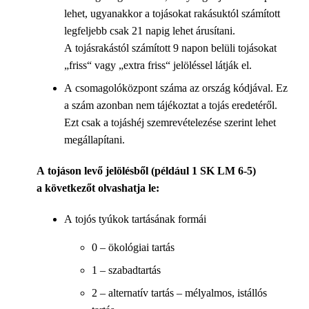
lehet, ugyanakkor a tojásokat rakásuktól számított
legfeljebb csak 21 napig lehet árusítani.
A tojásrakástól számított 9 napon belüli tojásokat
„friss“ vagy „extra friss“ jelöléssel látják el.
A csomagolóközpont száma az ország kódjával. Ez
a szám azonban nem tájékoztat a tojás eredetéről.
Ezt csak a tojáshéj szemrevételezése szerint lehet
megállapítani.
A tojáson levő jelölésből (például 1 SK LM 6-5)
a következőt olvashatja le:
A tojós tyúkok tartásának formái
0 – ökológiai tartás
1 – szabadtartás
2 – alternatív tartás – mélyalmos, istállós