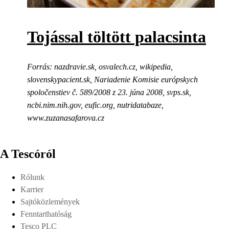
Tojással töltött palacsinta
Forrás: nazdravie.sk, osvalech.cz, wikipedia,
slovenskypacient.sk, Nariadenie Komisie európskych
spoločenstiev č. 589/2008 z 23. júna 2008, svps.sk,
ncbi.nim.nih.gov, eufic.org, nutridatabaze,
www.zuzanasafarova.cz
A Tescóról
Rólunk
Karrier
Sajtóközlemények
Fenntarthatóság
Tesco PLC