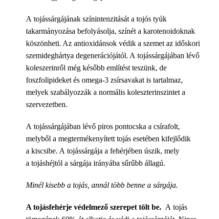
A tojássárgájának színintenzitását a tojós tyúk
takarmányozása befolyásolja, színét a karotenoidoknak
köszönheti. Az antioxidánsok védik a szemet az időskori
szemideghártya degenerációjától. A tojássárgájában lévő
koleszerinről még később említést teszünk, de
foszfolipideket és omega-3 zsírsavakat is tartalmaz,
melyek szabályozzák a normális koleszterinszintet a
szervezetben.
A tojássárgájában lévő piros pontocska a csírafolt,
melyből a megtermékenyített tojás esetében kifejlődik
a kiscsibe. A tojássárgája a fehérjében úszik, mely
a tojáshéjtól a sárgája irányába sűrűbb állagú.
Minél kisebb a tojás, annál több benne a sárgája.
A tojásfehérje védelmező szerepet tölt be.
A tojás