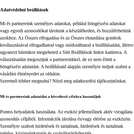
Adatvédelmi beállítások
Mi és partnereink személyes adatokat, például böngészési adatokat
vagy egyedi azonosítókat tárolunk a készülékeden, és hozzáférhetünk
azokhoz. Az Összes elfogadása és az Összes elutasítása gombok
kiválasztásával elfogadhatod vagy módosíthatod a beállításaidat, illetve
ugyanezt bármikor megteheted a
Süti Beállítások
linkre kattintva. A
választásaidat megosztjuk a partnereinkkel, de ez nem érinti a
böngészési adataidat. A beállításaid alapján személyre tudjuk szabni a
vásárlási élményedet az oldalon.
Szeretnél többet megtudni? Nézd meg
adatkezelési tájékoztatónkat
.
Mi és partnereink adataidat a következő célokra használjuk
Pontos helyadatok használata. Az eszköz jellemzőinek aktív vizsgálata
azonosítás céljából. Információk tárolása és/vagy elérése az eszközön.
Személyre szabott hirdetések és tartalmak, hirdetések és tartalmak
mérése, közönségkutatás és szolgáltatásfejlesztés.