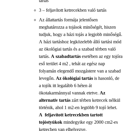
tartás
3 – feljavított ketrecekben való tartás
Az állattartás formája jelentősen
meghatározza a tojások minőségét, hiszen
tudjuk, hogy a házi tojás a legjobb minőségű.
A házi tartáshoz legközelebb álló tartási mód
az ökológiai tartás és a szabad térben való
tartás.
A szabadtartás
esetében az egy tojóra
eső terület 4 m2 , tehát az egész nap
folyamán elegendő mozgástere van a szabad
levegőn.
Az ökológiai tartás
is hasonló, de
a tojók itt legalább 6 héten át
ökotakarmánnyal vannak etetve.
Az
alternatív tartás
zárt térben ketrecek nélkül
történik, ahol 1 m2-en legtöbb 9 tojó lehet.
A feljavított ketrecekben
tartott
tojóstyúkok
mindegyike egy 2000 cm2-es
ketrecben van elhelyezve.