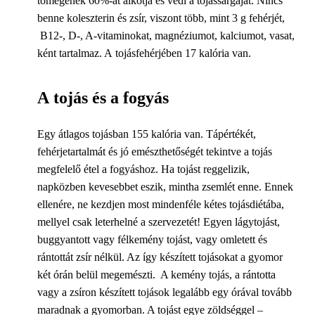
tömegének 60%-át alkotja és védi a tojássárgáját. Nincs
benne koleszterin és zsír, viszont több, mint 3 g fehérjét,
B12-, D-, A-vitaminokat, magnéziumot, kalciumot, vasat,
ként tartalmaz. A tojásfehérjében 17 kalória van.
A tojás és a fogyás
Egy átlagos tojásban 155 kalória van. Tápértékét,
fehérjetartalmát és jó emészthetőségét tekintve a tojás
megfelelő étel a fogyáshoz. Ha tojást reggelizik,
napközben kevesebbet eszik, mintha zsemlét enne. Ennek
ellenére, ne kezdjen most mindenféle kétes tojásdiétába,
mellyel csak leterhelné a szervezetét! Egyen lágytojást,
buggyantott vagy félkemény tojást, vagy omletett és
rántottát zsír nélkül. Az így készített tojásokat a gyomor
két órán belül megemészti. A kemény tojás, a rántotta
vagy a zsíron készített tojások legalább egy órával tovább
maradnak a gyomorban. A tojást egye zöldséggel –