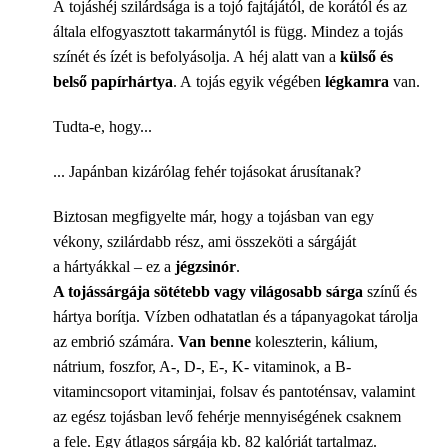
A tojáshéj szilárdsága is a tojó fajtájától, de korától és az
általa elfogyasztott takarmánytól is függ. Mindez a tojás
színét és ízét is befolyásolja. A héj alatt van a
külső és
belső papírhártya
. A tojás egyik végében
légkamra
van.
Tudta-e, hogy...
... Japánban kizárólag fehér tojásokat árusítanak?
Biztosan megfigyelte már, hogy a tojásban van egy
vékony, szilárdabb rész, ami összeköti a sárgáját
a hártyákkal – ez a
jégzsinór
.
A tojássárgája sötétebb vagy világosabb sárga
színű és
hártya borítja. Vízben odhatatlan és a tápanyagokat tárolja
az embrió számára.
Van benne
koleszterin, kálium,
nátrium, foszfor, A-, D-, E-, K- vitaminok, a B-
vitamincsoport vitaminjai, folsav és pantoténsav, valamint
az egész tojásban levő fehérje mennyiségének csaknem
a fele. Egy átlagos sárgája kb. 82 kalóriát tartalmaz.