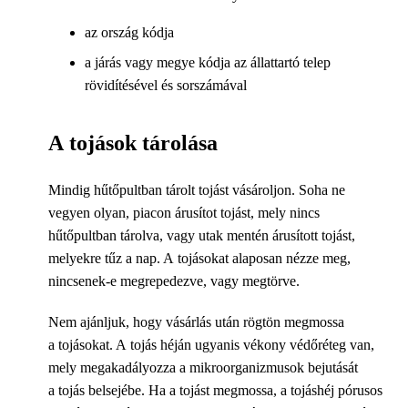
az ország kódja
a járás vagy megye kódja az állattartó telep
rövidítésével és sorszámával
A tojások tárolása
Mindig hűtőpultban tárolt tojást vásároljon. Soha ne
vegyen olyan, piacon árusítot tojást, mely nincs
hűtőpultban tárolva, vagy utak mentén árusított tojást,
melyekre tűz a nap. A tojásokat alaposan nézze meg,
nincsenek-e megrepedezve, vagy megtörve.
Nem ajánljuk, hogy vásárlás után rögtön megmossa
a tojásokat. A tojás héján ugyanis vékony védőréteg van,
mely megakadályozza a mikroorganizmusok bejutását
a tojás belsejébe. Ha a tojást megmossa, a tojáshéj pórusos