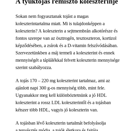
A tyúktojás rémisztő koleszterinje
Sokan nem fogyasztanak tojást a magas
koleszterintartalma miatt. Mi is tulajdonképpen a
koleszterin? A koleszterin a sejtmembrán alkotórésze és
fontos szerepe van az ösztrogén, tesztoszteron, kortizol
képződésében, a zsírok és a D-vitamin felszívódásában.
Szervezetünkben a máj termeli a koleszterint és ennek
mennyiségét a táplálékkal felvett koleszterin mennyisége
szerint szabályozza.
A tojás 170 – 220 mg koleszterint tartalmaz, ami az
ajánlott napi 300 g-os mennyiség több, mint fele.
Ugyanakkor meg kell különböztetnünk a jó HDL
koleszterint a rossz LDL koleszterintől és a tojásban
kétszer több HDL, vagyis jó koleszterin van.
A tojásban lévő koleszterin tartalmát befolyásolja
a tenyésztés módja, a tojók életkora és fajtája.