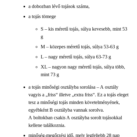
a dobozban lévő tojások száma,
a tojás tömege
S – kis méretű tojás, súlya kevesebb, mint 53
g
M – közepes méretű tojás, súlya 53-63 g
L – nagy méretű tojás, súlya 63-73 g
XL – nagyon nagy méretű tojás, súlya több,
mint 73 g
a tojás minőségi osztályba sorolása – A osztály
vagyis a „friss“ illetve „extra friss“. Ez a tojás eleget
tesz a minőségi tojás minden követelményének,
egyébként B osztályba vannak sorolva.
A boltokban csakis A osztályba sorolt tojásokkal
kellene találkoznia.
minőség-megőrzési idő, mely legfeljebb 28 nap