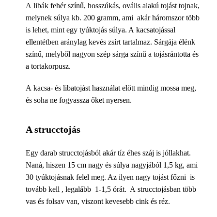
A libák fehér színű, hosszúkás, ovális alakú tojást tojnak,
melynek súlya kb. 200 gramm, ami akár háromszor több
is lehet, mint egy tyúktojás súlya. A kacsatojással
ellentétben aránylag kevés zsírt tartalmaz. Sárgája élénk
színű, melyből nagyon szép sárga színű a tojásrántotta és
a tortakorpusz.
A kacsa- és libatojást használat előtt mindig mossa meg,
és soha ne fogyassza őket nyersen.
A strucctojás
Egy darab strucctojásból akár tíz éhes száj is jóllakhat.
Naná, hiszen 15 cm nagy és súlya nagyjából 1,5 kg, ami
30 tyúktojásnak felel meg. Az ilyen nagy tojást főzni is
tovább kell , legalább 1-1,5 órát. A strucctojásban több
vas és folsav van, viszont kevesebb cink és réz.