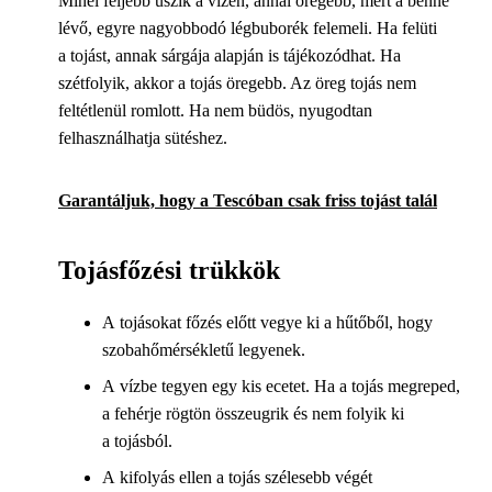
Minél feljebb úszik a vízen, annál öregebb, mert a benne
lévő, egyre nagyobbodó légbuborék felemeli. Ha felüti
a tojást, annak sárgája alapján is tájékozódhat. Ha
szétfolyik, akkor a tojás öregebb. Az öreg tojás nem
feltétlenül romlott. Ha nem büdös, nyugodtan
felhasználhatja sütéshez.
Garantáljuk, hogy a Tescóban csak friss tojást talál
Tojásfőzési trükkök
A tojásokat főzés előtt vegye ki a hűtőből, hogy
szobahőmérsékletű legyenek.
A vízbe tegyen egy kis ecetet. Ha a tojás megreped,
a fehérje rögtön összeugrik és nem folyik ki
a tojásból.
A kifolyás ellen a tojás szélesebb végét