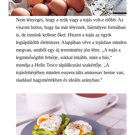
Nem lényeges, hogy a tyúk vagy a tojás volt-e előbb. Az
viszont biztos, hogy ha már léteznek, bármilyen formában
is, de ennünk kellene őket. Hiszen a tojás az egyik
legtáplálóbb élelmiszer. Alapjában véve a tojásban minden
megvan, amiből egy új teremtmény jön létre. „A tojás a
legminőségibb fehérje, sokkal inkább, mint a hús,“
mondja a Hello Tesco táplálkozási szakértője. „A
tojásfehérjében minden esszenciális aminosav benne van,
ráadásul nagymértékben és ideális arányban.“