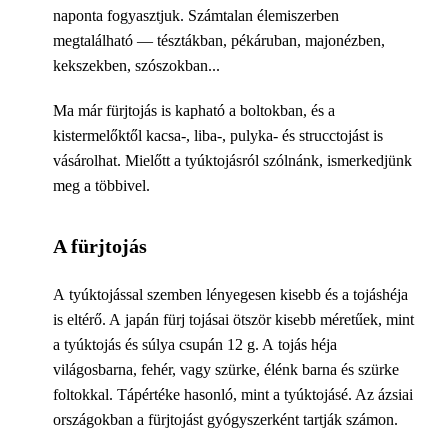
naponta fogyasztjuk. Számtalan élemiszerben
megtalálható — tésztákban, pékáruban, majonézben,
kekszekben, szószokban...
Ma már fürjtojás is kapható a boltokban, és a
kistermelőktől kacsa-, liba-, pulyka- és strucctojást is
vásárolhat. Mielőtt a tyúktojásról szólnánk, ismerkedjünk
meg a többivel.
A fürjtojás
A tyúktojással szemben lényegesen kisebb és a tojáshéja
is eltérő. A japán fürj tojásai ötször kisebb méretűek, mint
a tyúktojás és súlya csupán 12 g. A tojás héja
világosbarna, fehér, vagy szürke, élénk barna és szürke
foltokkal. Tápértéke hasonló, mint a tyúktojásé. Az ázsiai
országokban a fürjtojást gyógyszerként tartják számon.