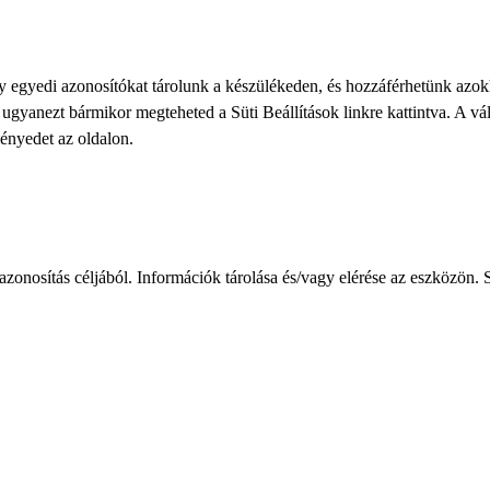
gy egyedi azonosítókat tárolunk a készülékeden, és hozzáférhetünk azo
ve ugyanezt bármikor megteheted a
Süti Beállítások
linkre kattintva. A vá
ményedet az oldalon.
zonosítás céljából. Információk tárolása és/vagy elérése az eszközön. S