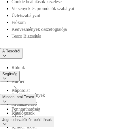
Cookie beállítások kezelése
Versenyek és promóciók szabályai
Üzletszabályzat
Fiókom
Kedvezmények összefoglalója
Tesco Biztosítás
A Tescóról
Rólunk
Segítség
Karrier
Kapcsolat
Sajtóközlemények
Minden, ami Tesco
Áruházkereső
Fenntarthatóság
Katalógusok
GYIK
Jogi tudnivalók és beállítások
Tesco PLC
Rendelj most!