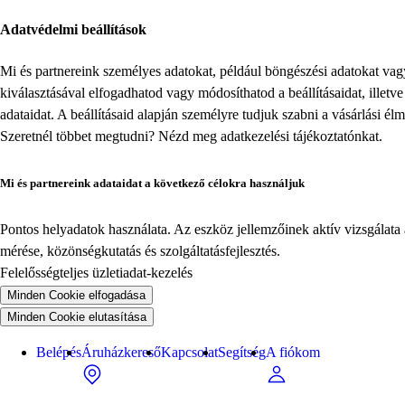
Adatvédelmi beállítások
Mi és partnereink személyes adatokat, például böngészési adatokat va
kiválasztásával elfogadhatod vagy módosíthatod a beállításaidat, illet
adataidat. A beállításaid alapján személyre tudjuk szabni a vásárlási él
Szeretnél többet megtudni? Nézd meg
adatkezelési tájékoztatónkat
.
Mi és partnereink adataidat a következő célokra használjuk
Pontos helyadatok használata. Az eszköz jellemzőinek aktív vizsgálata a
mérése, közönségkutatás és szolgáltatásfejlesztés.
Felelősségteljes üzletiadat-kezelés
Minden Cookie elfogadása
Minden Cookie elutasítása
Belépés
Áruházkereső
Kapcsolat
Segítség
A fiókom