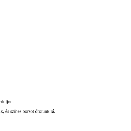
rduljon.
k, és színes borsot őrölünk rá.