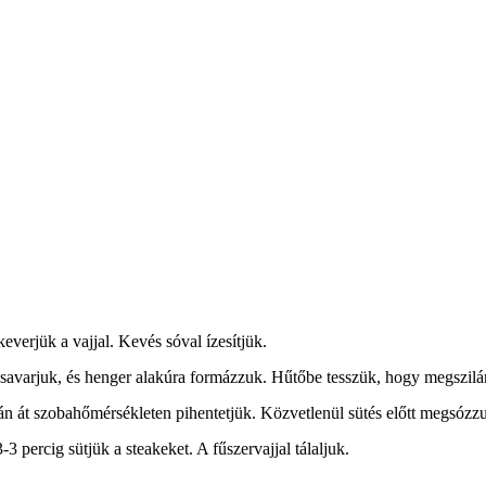
everjük a vajjal. Kevés sóval ízesítjük.
csavarjuk, és henger alakúra formázzuk. Hűtőbe tesszük, hogy megszilá
rán át szobahőmérsékleten pihentetjük. Közvetlenül sütés előtt megsózzu
3 percig sütjük a steakeket. A fűszervajjal tálaljuk.