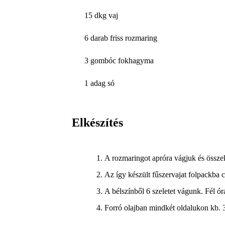
15 dkg vaj
6 darab friss rozmaring
3 gombóc fokhagyma
1 adag só
Elkészítés
A rozmaringot apróra vágjuk és összek
Az így készült fűszervajat folpackba 
A bélszínből 6 szeletet vágunk. Fél ó
Forró olajban mindkét oldalukon kb. 3-