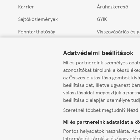
Karrier
Áruházkereső
Sajtóközlemények
GYIK
Fenntarthatóság
Visszavásárlás és 
Link Opens in New Tab
Link Opens in New Tab
Link Opens in New Tab
Tesco PLC
Termékvisszahívás
Adatvédelmi beállítások
Húspulttal rendelk
Mi és partnereink személyes adato
áruházaink
azonosítókat tárolunk a készüléke
Csemegpulttal ren
az Összes elutasítása gombok kivá
áruházaink
beállításaidat, illetve ugyanezt 
választásaidat megosztjuk a partne
Hamis nyereményj
beállításaid alapján személyre tud
Hiteles Tesco állá
Szeretnél többet megtudni? Néz
és felvételi folyam
Mi és partnereink adataidat a k
Pontos helyadatok használata. Az e
Információk tárolása és/vagy elér