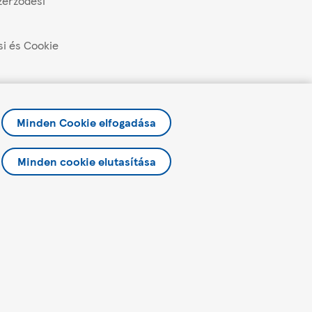
zerződési
si és Cookie
lítások kezelése
és promóciók
Minden Cookie elfogadása
Minden cookie elutasítása
yzat
liratkozás