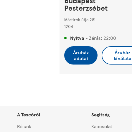
Budapest
Pesterzsébet
Mártirok útja 281.
1204
Nyitva
-
Zárás:
22:00
Áruház
Áruház
adatai
kínálata
A Tescóról
Segítség
Rólunk
Kapcsolat