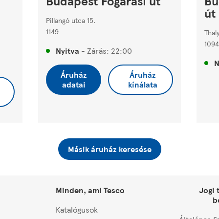
Budapest Fogarasi út
Bu
út
Pillangó utca 15.
1149
Thal
1094
Nyitva
-
Zárás:
22:00
N
Áruház
Áruház
adatai
kínálata
Másik áruház keresése
Minden, ami Tesco
Jogi 
b
Katalógusok