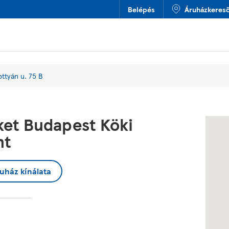
Belépés
Áruházkeres
ottyán u. 75 B
et Budapest Köki
nt
uház kínálata