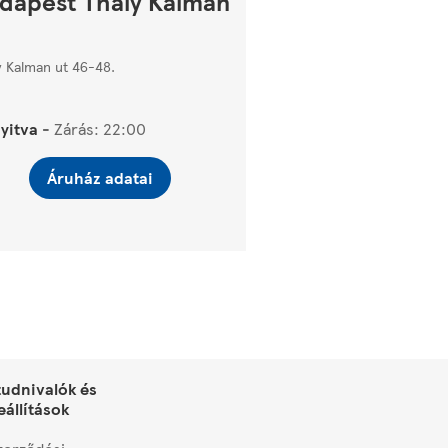
dapest Thaly Kálmán
y Kalman ut 46-48.
yitva
-
Zárás:
22:00
Áruház adatai
tudnivalók és
eállítások