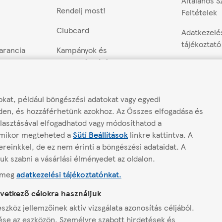
Általános S
Rendelj most!
Feltételek
Clubcard
Adatkezelé
tájékoztató
garancia
Kampányok és
nyereményjátékok
Cookie beál
Utalványok
Versenyek 
ező
szabályai
kat, például böngészési adatokat vagy egyedi
Scan&Shop
den, és hozzáférhetünk azokhoz. Az Összes elfogadása és
Üzletszabál
delkező
Hello Tesco
lasztásával elfogadhatod vagy módosíthatod a
bármikor megteheted a
Süti Beállítások
linkre kattintva.
A
Fiókom
Mobilalkalmazásaink
reinkkel, de ez nem érinti a böngészési adataidat. A
átékok
Hírlevél fe
juk szabni a vásárlási élményedet az oldalon.
shirdetések
d meg
adatkezelési tájékoztatónkat.
at
övetkező célokra használjuk
szköz jellemzőinek aktív vizsgálata azonosítás céljából.
ése az eszközön. Személyre szabott hirdetések és