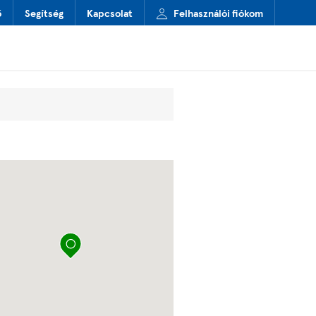
ő
Segítség
Kapcsolat
Felhasználói fiókom
térkép kitűző