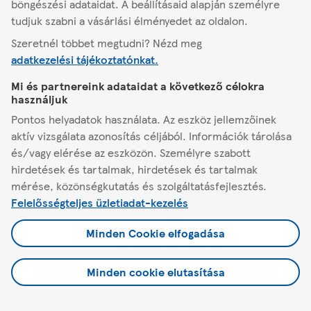
böngészési adataidat. A beállításaid alapján személyre
tudjuk szabni a vásárlási élményedet az oldalon.
Jogi tudnivalók és beállítások
Szeretnél többet megtudni? Nézd meg
adatkezelési tájékoztatónkat.
Mi és partnereink adataidat a következő célokra
használjuk
© 2026 TESCO GLOBAL Zrt.
Pontos helyadatok használata. Az eszköz jellemzőinek
aktív vizsgálata azonosítás céljából. Információk tárolása
és/vagy elérése az eszközön. Személyre szabott
hirdetések és tartalmak, hirdetések és tartalmak
mérése, közönségkutatás és szolgáltatásfejlesztés.
Felelősségteljes üzletiadat-kezelés
Minden Cookie elfogadása
Minden cookie elutasítása