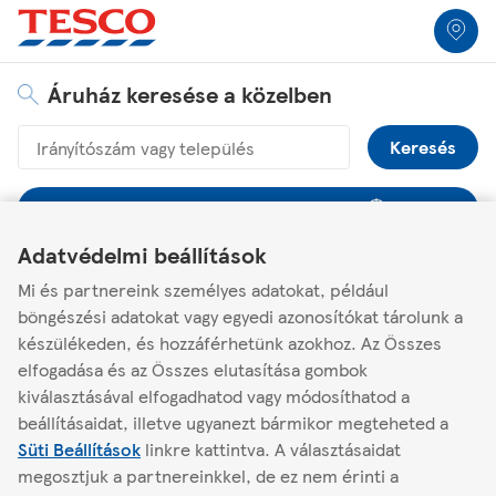
Link a helymeghatározóhoz
Skip to content
Return to Nav
Kattintson a tartalom bővítéséhez vagy összezárásához
Kattintson a tartalom bővítéséhez vagy összezárásához
Kattintson a tartalom bővítéséhez vagy összezárásához
Kattintson a tartalom bővítéséhez vagy összezárásához
Link Opens in New Tab
Link Opens in New Tab
Link Opens in New Tab
Link Opens in New Tab
Link Opens in New Tab
Áruház keresése a közelben
Geolokáció.
Küldjön be egy 
Város, állam/tartomány, irányítószám vagy város & ország
Keresés
Tesco áruházak a közelemben
Link Opens in New Tab
Link Opens in New Tab
Link Opens in New Tab
Adatvédelmi beállítások
Találd meg a hozzád legközelebbi üzletet, vagy
nézz szét az
Mi és partnereink személyes adatokat, például
adatbázisunkban.
böngészési adatokat vagy egyedi azonosítókat tárolunk a
készülékeden, és hozzáférhetünk azokhoz. Az Összes
A Tescóról
elfogadása és az Összes elutasítása gombok
kiválasztásával elfogadhatod vagy módosíthatod a
Segítség
beállításaidat, illetve ugyanezt bármikor megteheted a
Süti Beállítások
linkre kattintva.
A választásaidat
megosztjuk a partnereinkkel, de ez nem érinti a
Minden, ami Tesco