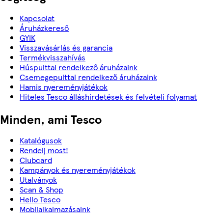
Kapcsolat
Áruházkereső
GYIK
Visszavásárlás és garancia
Termékvisszahívás
Húspulttal rendelkező áruházaink
Csemegepulttal rendelkező áruházaink
Hamis nyereményjátékok
Hiteles Tesco álláshirdetések és felvételi folyamat
Minden, ami Tesco
Katalógusok
Rendelj most!
Clubcard
Kampányok és nyereményjátékok
Utalványok
Scan & Shop
Hello Tesco
Mobilalkalmazásaink