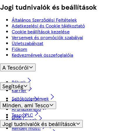
Jogi tudnivalók és beállítások
Általános Szerződési Feltételek
Adatkezelési és Cookie tájékoztató
Cookie beállítások kezelése
Versenyek és promóciók szabályai
Üzletszabályzat
Fiókom
Kedvezmények összefoglalója
A Tescóról
Rólunk
Segítség
Karrier
Sajtóközlemények
Kapcsolat
Minden, ami Tesco
Fenntarthatóság
Áruházkereső
Tesco PLC
GYIK
Katalógusok
Jogi tudnivalók és beállítások
Visszavásárlás és garancia
Rendelj most!