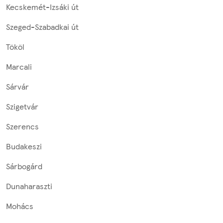
Kecskemét-Izsáki út
Szeged-Szabadkai út
Tököl
Marcali
Sárvár
Szigetvár
Szerencs
Budakeszi
Sárbogárd
Dunaharaszti
Mohács