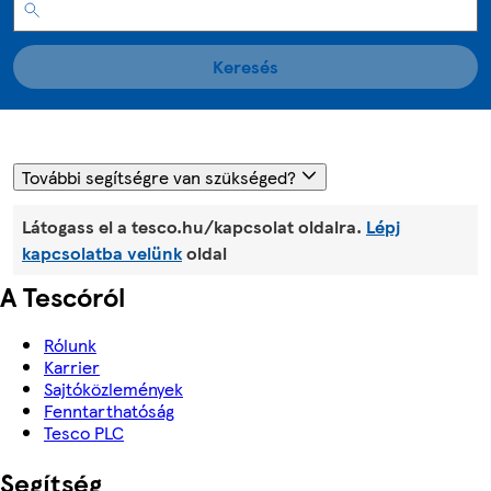
Keresés
További segítségre van szükséged?
Látogass el a tesco.hu/kapcsolat oldalra.
Lépj
kapcsolatba velünk
oldal
A Tescóról
Rólunk
Karrier
Sajtóközlemények
Fenntarthatóság
Tesco PLC
Segítség