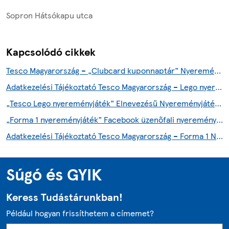
Sopron Hátsókapu utca
Kapcsolódó cikkek
Tesco Magyarország – „Clubcard kuponnaptár” Nyereményjáték részvételi- és játékszabályzata
Adatkezelési Tájékoztató Tesco Magyarország – Lego nyereményjáték 2026
„Tesco Lego nyereményjáték” Elnevezésű Nyereményjáték Részvételi- És Játékszabályzata 2026
„Forma 1 nyereményjáték” Facebook üzenőfali nyereményjáték” – hivatalos részvételi- és játékszabályzat
Adatkezelési Tájékoztató Tesco Magyarország – Forma 1 Nyereményjáték
Súgó és GYIK
Keress Tudástárunkban!
Például hogyan frissíthetem a címemet?