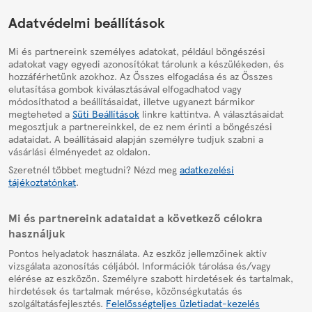
HelpPage
Adatvédelmi beállítások
Mi és partnereink személyes adatokat, például böngészési
adatokat vagy egyedi azonosítókat tárolunk a készülékeden, és
hozzáférhetünk azokhoz. Az Összes elfogadása és az Összes
elutasítása gombok kiválasztásával elfogadhatod vagy
módosíthatod a beállításaidat, illetve ugyanezt bármikor
megteheted a
Süti Beállítások
linkre kattintva. A választásaidat
megosztjuk a partnereinkkel, de ez nem érinti a böngészési
adataidat. A beállításaid alapján személyre tudjuk szabni a
vásárlási élményedet az oldalon.
Szeretnél többet megtudni? Nézd meg
adatkezelési
tájékoztatónkat
.
Mi és partnereink adataidat a következő célokra
használjuk
Pontos helyadatok használata. Az eszköz jellemzőinek aktív
vizsgálata azonosítás céljából. Információk tárolása és/vagy
elérése az eszközön. Személyre szabott hirdetések és tartalmak,
hirdetések és tartalmak mérése, közönségkutatás és
szolgáltatásfejlesztés.
Felelősségteljes üzletiadat-kezelés