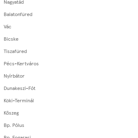
Nagyatád
Balatonfüred
Vác
Bicske
Tiszafüred
Pécs-Kertváros
Nyírbátor
Dunakeszi-Fót
Köki-Terminál
Kőszeg
Bp. Pólus
Bp. Fogarasi