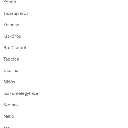
Komló
Tiszaújváros
Kalocsa
Kiskőrös
Bp. Csepel
Tapolca
Csorna
Siklós
Kiskunfélegyháza
Szolnok
Makó
Érd