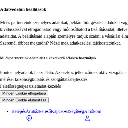
Adatvédelmi beállítások
Mi és partnereink személyes adatokat, például böngészési adatokat va
kiválasztásával elfogadhatod vagy módosíthatod a beállításaidat, illet
adataidat. A beállításaid alapján személyre tudjuk szabni a vásárlási él
Szeretnél többet megtudni? Nézd meg
adatkezelési tájékoztatónkat
.
Mi és partnereink adataidat a következő célokra használjuk
Pontos helyadatok használata. Az eszköz jellemzőinek aktív vizsgálata a
mérése, közönségkutatás és szolgáltatásfejlesztés.
Felelősségteljes üzletiadat-kezelés
Minden Cookie elfogadása
Minden Cookie elutasítása
Belépés
Áruházkereső
Kapcsolat
Segítség
A fiókom