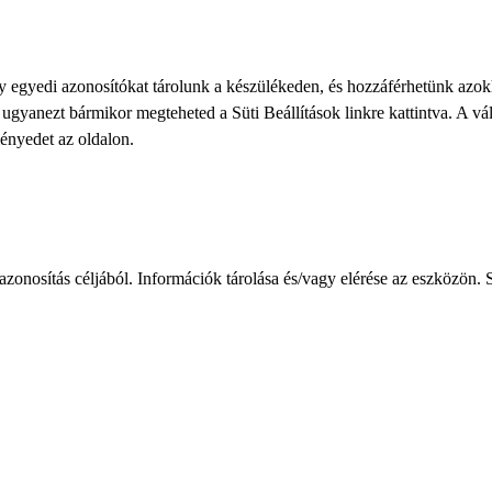
gy egyedi azonosítókat tárolunk a készülékeden, és hozzáférhetünk azo
ve ugyanezt bármikor megteheted a
Süti Beállítások
linkre kattintva. A vá
ményedet az oldalon.
zonosítás céljából. Információk tárolása és/vagy elérése az eszközön. S