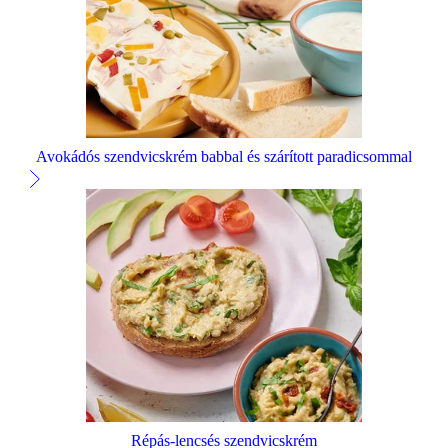
Avokádós szendvicskrém babbal és szárított paradicsommal
Répás-lencsés szendvicskrém