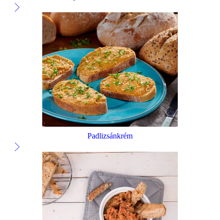
Padlizsánkrém