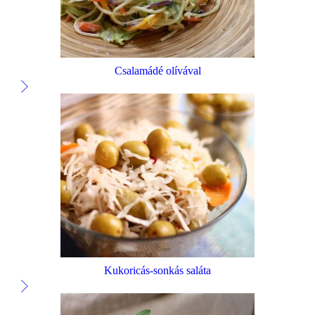
Csalamádé olívával
Kukoricás-sonkás saláta