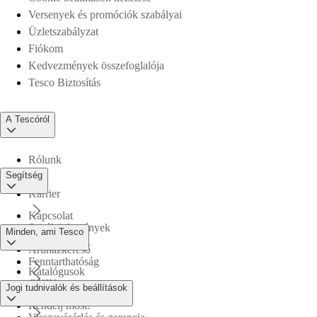
Versenyek és promóciók szabályai
Üzletszabályzat
Fiókom
Kedvezmények összefoglalója
Tesco Biztosítás
A Tescóról
Rólunk
Segítség
Karrier
Kapcsolat
Sajtóközlemények
Minden, ami Tesco
Áruházkereső
Fenntarthatóság
Katalógusok
GYIK
Jogi tudnivalók és beállítások
Tesco PLC
Rendelj most!