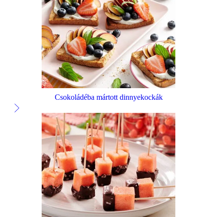
Csokoládéba mártott dinnyekockák