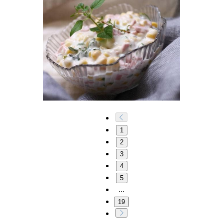
1
2
3
4
5
...
19