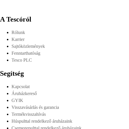
A Tescóról
Rólunk
Karrier
Sajtóközlemények
Fenntarthatóság
Tesco PLC
Segítség
Kapcsolat
Áruházkereső
GYIK
Visszavásárlás és garancia
Termékvisszahívás
Húspulttal rendelkező áruházaink
Csemegepulttal rendelkező áruházaink