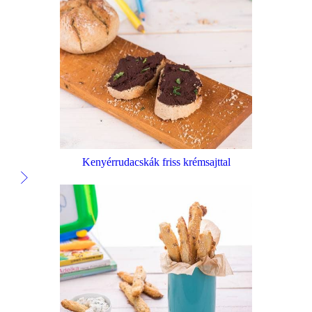
Kenyérrudacskák friss krémsajttal