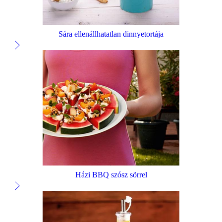
Sára ellenállhatatlan dinnyetortája
Házi BBQ szósz sörrel