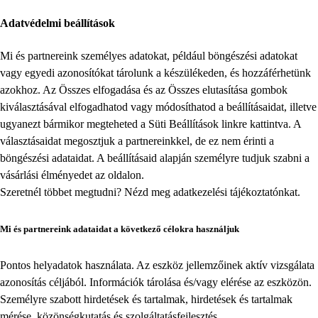
Adatvédelmi beállítások
Mi és partnereink személyes adatokat, például böngészési adatokat
vagy egyedi azonosítókat tárolunk a készülékeden, és hozzáférhetünk
azokhoz. Az Összes elfogadása és az Összes elutasítása gombok
kiválasztásával elfogadhatod vagy módosíthatod a beállításaidat, illetve
ugyanezt bármikor megteheted a
Süti Beállítások
linkre kattintva. A
választásaidat megosztjuk a partnereinkkel, de ez nem érinti a
böngészési adataidat. A beállításaid alapján személyre tudjuk szabni a
vásárlási élményedet az oldalon.
Szeretnél többet megtudni? Nézd meg
adatkezelési tájékoztatónkat
.
Mi és partnereink adataidat a következő célokra használjuk
Pontos helyadatok használata. Az eszköz jellemzőinek aktív vizsgálata
azonosítás céljából. Információk tárolása és/vagy elérése az eszközön.
Személyre szabott hirdetések és tartalmak, hirdetések és tartalmak
mérése, közönségkutatás és szolgáltatásfejlesztés.