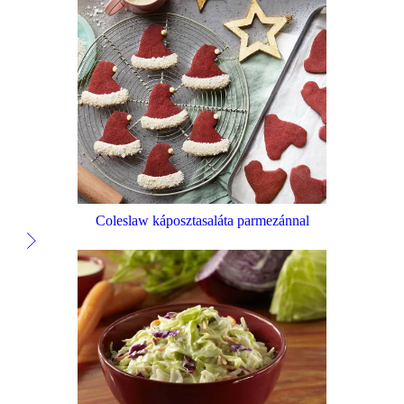
Coleslaw káposztasaláta parmezánnal