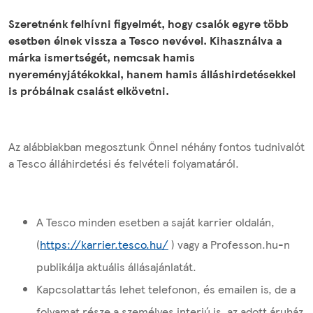
Szeretnénk felhívni figyelmét, hogy csalók egyre több
esetben élnek vissza a Tesco nevével. Kihasználva a
márka ismertségét, nemcsak hamis
nyereményjátékokkal, hanem hamis álláshirdetésekkel
is próbálnak csalást elkövetni.
Az alábbiakban megosztunk Önnel néhány fontos tudnivalót
a Tesco álláhirdetési és felvételi folyamatáról.
A Tesco minden esetben a saját karrier oldalán,
(
https://karrier.tesco.hu/
) vagy a Professon.hu-n
publikálja aktuális állásajánlatát.
Kapcsolattartás lehet telefonon, és emailen is, de a
folyamat része a személyes interjú is, az adott áruház