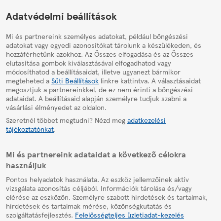
HelpPage
Adatvédelmi beállítások
Mi és partnereink személyes adatokat, például böngészési
adatokat vagy egyedi azonosítókat tárolunk a készülékeden, és
hozzáférhetünk azokhoz. Az Összes elfogadása és az Összes
elutasítása gombok kiválasztásával elfogadhatod vagy
módosíthatod a beállításaidat, illetve ugyanezt bármikor
megteheted a
Süti Beállítások
linkre kattintva. A választásaidat
megosztjuk a partnereinkkel, de ez nem érinti a böngészési
adataidat. A beállításaid alapján személyre tudjuk szabni a
vásárlási élményedet az oldalon.
Szeretnél többet megtudni? Nézd meg
adatkezelési
tájékoztatónkat
.
Mi és partnereink adataidat a következő célokra
használjuk
Pontos helyadatok használata. Az eszköz jellemzőinek aktív
vizsgálata azonosítás céljából. Információk tárolása és/vagy
elérése az eszközön. Személyre szabott hirdetések és tartalmak,
hirdetések és tartalmak mérése, közönségkutatás és
szolgáltatásfejlesztés.
Felelősségteljes üzletiadat-kezelés