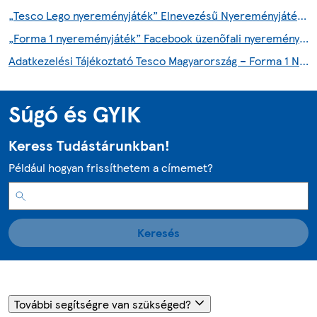
„Tesco Lego nyereményjáték” Elnevezésű Nyereményjáték Részvételi- És Játékszabályzata 2026
„Forma 1 nyereményjáték” Facebook üzenőfali nyereményjáték” – hivatalos részvételi- és játékszabályzat
Adatkezelési Tájékoztató Tesco Magyarország – Forma 1 Nyereményjáték
Súgó és GYIK
Keress Tudástárunkban!
Például hogyan frissíthetem a címemet?
Keresés
További segítségre van szükséged?