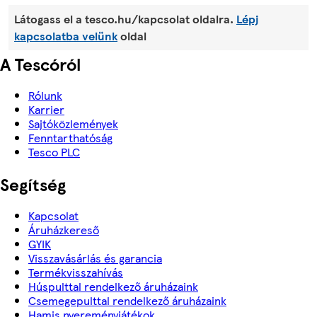
Látogass el a tesco.hu/kapcsolat oldalra.
Lépj
kapcsolatba velünk
oldal
A Tescóról
Rólunk
Karrier
Sajtóközlemények
Fenntarthatóság
Tesco PLC
Segítség
Kapcsolat
Áruházkereső
GYIK
Visszavásárlás és garancia
Termékvisszahívás
Húspulttal rendelkező áruházaink
Csemegepulttal rendelkező áruházaink
Hamis nyereményjátékok