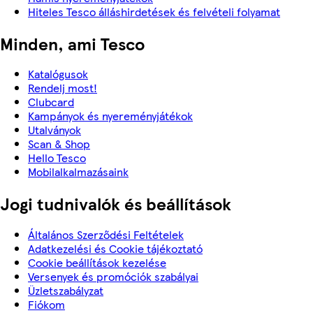
Hiteles Tesco álláshirdetések és felvételi folyamat
Minden, ami Tesco
Katalógusok
Rendelj most!
Clubcard
Kampányok és nyereményjátékok
Utalványok
Scan & Shop
Hello Tesco
Mobilalkalmazásaink
Jogi tudnivalók és beállítások
Általános Szerződési Feltételek
Adatkezelési és Cookie tájékoztató
Cookie beállítások kezelése
Versenyek és promóciók szabályai
Üzletszabályzat
Fiókom