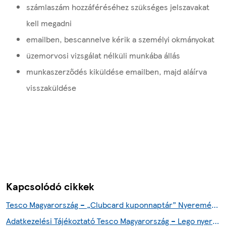
számlaszám hozzáféréséhez szükséges jelszavakat
kell megadni
emailben, bescannelve kérik a személyi okmányokat
üzemorvosi vizsgálat nélküli munkába állás
munkaszerződés kiküldése emailben, majd aláírva
visszaküldése
Kapcsolódó cikkek
Tesco Magyarország – „Clubcard kuponnaptár” Nyereményjáték részvételi- és játékszabályzata
Adatkezelési Tájékoztató Tesco Magyarország – Lego nyereményjáték 2026