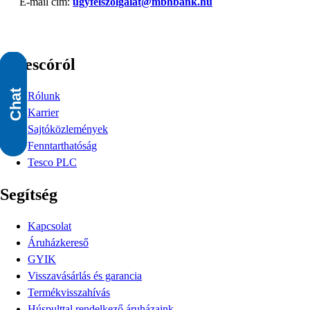
E-mail cím:
ugyfelszolgalat@mbhbank.hu
A Tescóról
Rólunk
Karrier
Sajtóközlemények
Fenntarthatóság
Tesco PLC
Segítség
Kapcsolat
Áruházkereső
GYIK
Visszavásárlás és garancia
Termékvisszahívás
Húspulttal rendelkező áruházaink