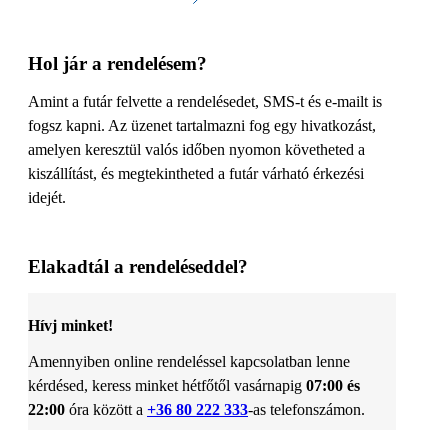
Hol jár a rendelésem?
Amint a futár felvette a rendelésedet, SMS-t és e-mailt is
fogsz kapni. Az üzenet tartalmazni fog egy hivatkozást,
amelyen keresztül valós időben nyomon követheted a
kiszállítást, és megtekintheted a futár várható érkezési
idejét.
Elakadtál a rendeléseddel?
Hívj minket!
Amennyiben online rendeléssel kapcsolatban lenne
kérdésed, keress minket hétfőtől vasárnapig
07:00 és
22:00
óra között a
+36 80 222 333
-as telefonszámon.