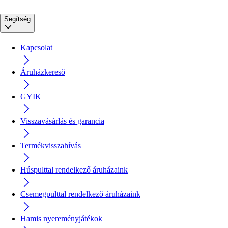
Segítség
Kapcsolat
Áruházkereső
GYIK
Visszavásárlás és garancia
Termékvisszahívás
Húspulttal rendelkező áruházaink
Csemegpulttal rendelkező áruházaink
Hamis nyereményjátékok