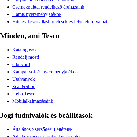
Csemegpulttal rendelkező áruházaink
Hamis nyereményjátékok
Hiteles Tesco álláshirdetések és felvételi folyamat
Minden, ami Tesco
Katalógusok
Rendelj most!
Clubcard
Kampányok és nyereményjátékok
Utalványok
Scan&Shop
Hello Tesco
Mobilalkalmazásaink
Jogi tudnivalók és beállítások
Általános Szerződési Feltételek
Adatkezelési és Cookie tájékoztató