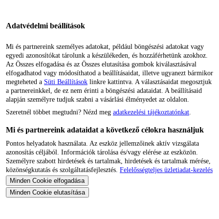
Adatvédelmi beállítások
Mi és partnereink személyes adatokat, például böngészési adatokat vagy
egyedi azonosítókat tárolunk a készülékeden, és hozzáférhetünk azokhoz.
Az Összes elfogadása és az Összes elutasítása gombok kiválasztásával
elfogadhatod vagy módosíthatod a beállításaidat, illetve ugyanezt bármikor
megteheted a
Süti Beállítások
linkre kattintva. A választásaidat megosztjuk
a partnereinkkel, de ez nem érinti a böngészési adataidat. A beállításaid
alapján személyre tudjuk szabni a vásárlási élményedet az oldalon.
Szeretnél többet megtudni? Nézd meg
adatkezelési tájékoztatónkat
.
Mi és partnereink adataidat a következő célokra használjuk
Pontos helyadatok használata. Az eszköz jellemzőinek aktív vizsgálata
azonosítás céljából. Információk tárolása és/vagy elérése az eszközön.
Személyre szabott hirdetések és tartalmak, hirdetések és tartalmak mérése,
közönségkutatás és szolgáltatásfejlesztés.
Felelősségteljes üzletiadat-kezelés
Minden Cookie elfogadása
Minden Cookie elutasítása