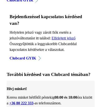
Clubcard GYIK
Bejelentkezéssel kapcsolatos kérdésed
van?
Helytelen jelszó vagy zárolt fiók esetén a
jelszóváltoztatást itt találod:
Elfelejtett jelszó
Összegyűjtöttük a leggyakoribb Clubcarddal
kapcsolatos kérdésekre a válaszokat.
Clubcard GYIK
További kérdésed van Clubcard témában?
Hívj minket!
Keress minket hétfőtől péntekig
08:00 és 18:00
óra között
a
+36 80 222 333
-as telefonszámon.