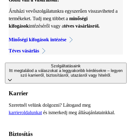
Áruházi vevőszolgálatunkra egyszerűen visszaviheted a
termékeket. Tudj meg többet a
minőségi
kifogások
intézéséről vagy a
téves vásárlásról.
Minőségi kifogások intézése
Téves vásárlás
Szolgáltatásaink
Itt megtalálod a válaszokat a leggyakoribb kérdésekre – legyen
szó karrierről, biztosításról, utazásról vagy hitelről.
Karrier
Szeretnél velünk dolgozni? Látogasd meg
karrieroldalunkat
és ismerkedj meg állásajánlatainkkal.
Biztosítás