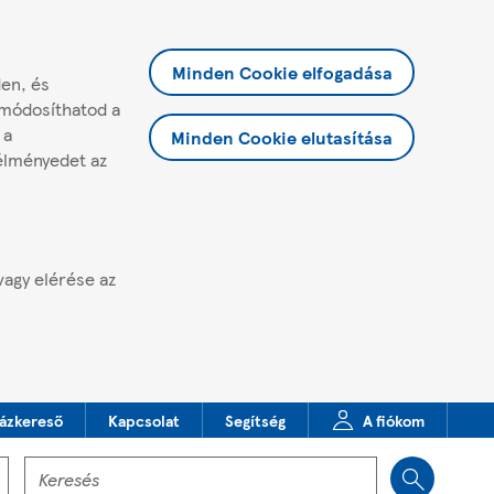
Minden Cookie elfogadása
den, és
 módosíthatod a
 a
Minden Cookie elutasítása
 élményedet az
vagy elérése az
ázkereső
Kapcsolat
Segítség
A fiókom
Keresés