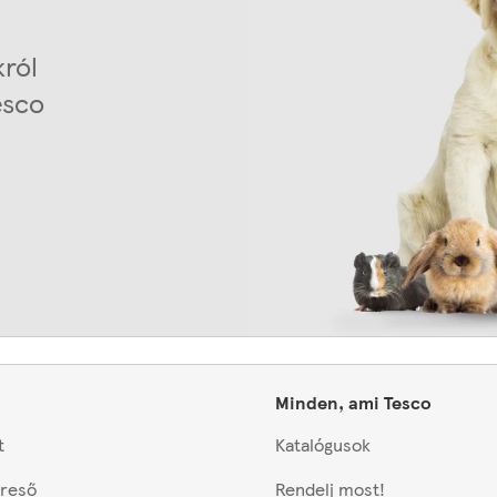
król
esco
Minden, ami Tesco
t
Katalógusok
reső
Rendelj most!