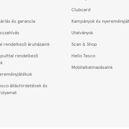
Clubcard
árlás és garancia
Kampányok és nyereményjá
sszahívás
Utalványok
al rendelkező áruházaink
Scan & Shop
ulttal rendelkező
Hello Tesco
nk
Mobilalkalmazásaink
ereményjátékok
esco álláshirdetések és
 folyamat