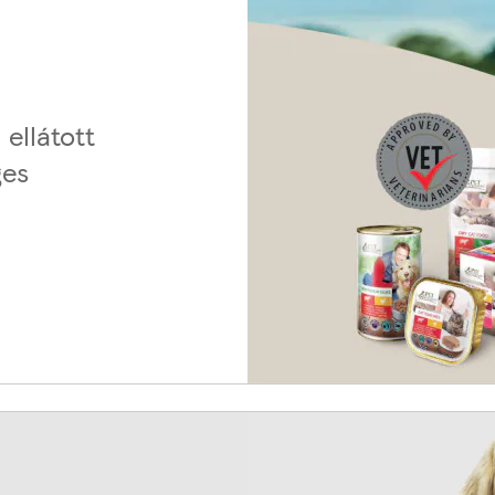
 ellátott
ges