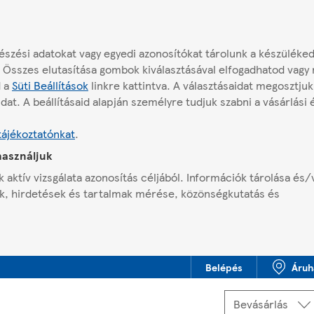
szési adatokat vagy egyedi azonosítókat tárolunk a készüléke
 Összes elutasítása gombok kiválasztásával elfogadhatod vagy
d a
Süti Beállítások
linkre kattintva. A választásaidat megosztjuk
dat. A beállításaid alapján személyre tudjuk szabni a vásárlási
tájékoztatónkat
.
használjuk
 aktív vizsgálata azonosítás céljából. Információk tárolása és/
ak, hirdetések és tartalmak mérése, közönségkutatás és
Belépés
Áruh
Offline vagy. Előfordulhat, hogy egyes funkciók nem érhetők el.
Kiválaszt
Bevásárlás