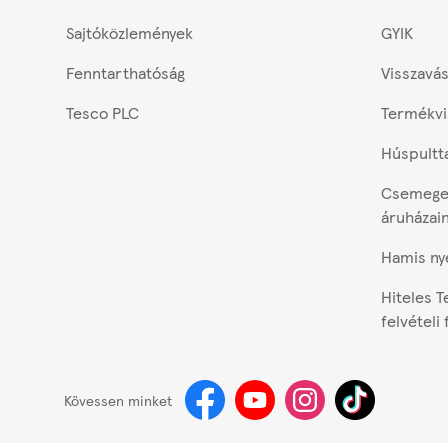
Sajtóközlemények
GYIK
Fenntarthatóság
Visszavás
Tesco PLC
Termékvi
Húspultt
Csemegep
áruházai
Hamis ny
Hiteles T
felvételi
Kövessen minket