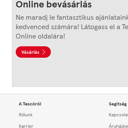
Online bevásárlás
Ne maradj le fantasztikus ajánlatain
kedvenced számára! Látogass el a T
Online oldalára!
Vásárlás
Footer
A Tescóról
Segítség
Rólunk
Kapcsola
Karrier
Áruházke