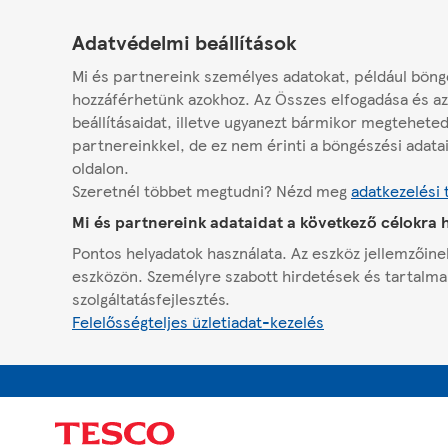
Adatvédelmi beállítások
Mi és partnereink személyes adatokat, például böngé
hozzáférhetünk azokhoz. Az Összes elfogadása és az
beállításaidat, illetve ugyanezt bármikor megtehete
partnereinkkel, de ez nem érinti a böngészési adatai
oldalon.
Szeretnél többet megtudni? Nézd meg
adatkezelési 
Mi és partnereink adataidat a következő célokra 
Pontos helyadatok használata. Az eszköz jellemzőinek
eszközön. Személyre szabott hirdetések és tartalm
szolgáltatásfejlesztés.
Felelősségteljes üzletiadat-kezelés