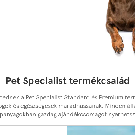
Pet Specialist termékcsalád
ncednek a Pet Specialist Standard és Premium term
ogok és egészségesek maradhassanak. Minden állat
 tápanyagokban gazdag ajándékcsomagot nyerhets