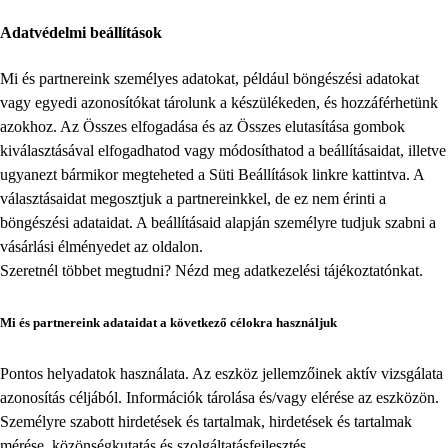
Adatvédelmi beállítások
Mi és partnereink személyes adatokat, például böngészési adatokat
vagy egyedi azonosítókat tárolunk a készülékeden, és hozzáférhetünk
azokhoz. Az Összes elfogadása és az Összes elutasítása gombok
kiválasztásával elfogadhatod vagy módosíthatod a beállításaidat, illetve
ugyanezt bármikor megteheted a
Süti Beállítások
linkre kattintva. A
választásaidat megosztjuk a partnereinkkel, de ez nem érinti a
böngészési adataidat. A beállításaid alapján személyre tudjuk szabni a
vásárlási élményedet az oldalon.
Szeretnél többet megtudni? Nézd meg
adatkezelési tájékoztatónkat
.
Mi és partnereink adataidat a következő célokra használjuk
Pontos helyadatok használata. Az eszköz jellemzőinek aktív vizsgálata
azonosítás céljából. Információk tárolása és/vagy elérése az eszközön.
Személyre szabott hirdetések és tartalmak, hirdetések és tartalmak
mérése, közönségkutatás és szolgáltatásfejlesztés.