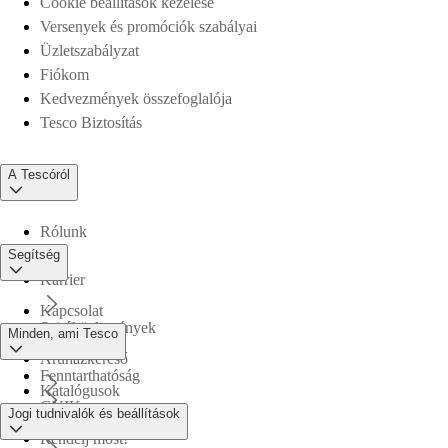
Cookie beállítások kezelése
Versenyek és promóciók szabályai
Üzletszabályzat
Fiókom
Kedvezmények összefoglalója
Tesco Biztosítás
A Tescóról
Rólunk
Segítség
Karrier
Kapcsolat
Sajtóközlemények
Minden, ami Tesco
Áruházkereső
Fenntarthatóság
Katalógusok
GYIK
Jogi tudnivalók és beállítások
Tesco PLC
Rendelj most!