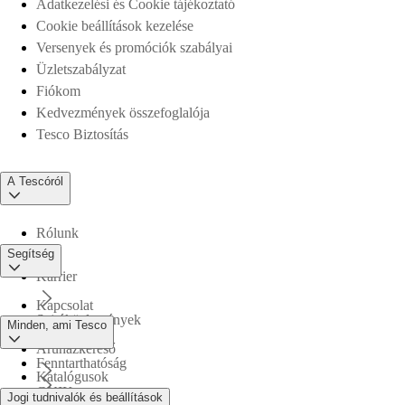
Adatkezelési és Cookie tájékoztató
Cookie beállítások kezelése
Versenyek és promóciók szabályai
Üzletszabályzat
Fiókom
Kedvezmények összefoglalója
Tesco Biztosítás
A Tescóról
Rólunk
Segítség
Karrier
Kapcsolat
Sajtóközlemények
Minden, ami Tesco
Áruházkereső
Fenntarthatóság
Katalógusok
GYIK
Jogi tudnivalók és beállítások