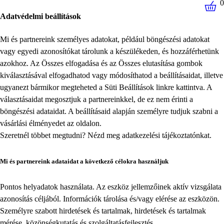
0
Adatvédelmi beállítások
Mi és partnereink személyes adatokat, például böngészési adatokat
vagy egyedi azonosítókat tárolunk a készülékeden, és hozzáférhetünk
azokhoz. Az Összes elfogadása és az Összes elutasítása gombok
kiválasztásával elfogadhatod vagy módosíthatod a beállításaidat, illetve
ugyanezt bármikor megteheted a
Süti Beállítások
linkre kattintva. A
választásaidat megosztjuk a partnereinkkel, de ez nem érinti a
böngészési adataidat. A beállításaid alapján személyre tudjuk szabni a
vásárlási élményedet az oldalon.
Szeretnél többet megtudni? Nézd meg
adatkezelési tájékoztatónkat
.
Mi és partnereink adataidat a következő célokra használjuk
Pontos helyadatok használata. Az eszköz jellemzőinek aktív vizsgálata
azonosítás céljából. Információk tárolása és/vagy elérése az eszközön.
Személyre szabott hirdetések és tartalmak, hirdetések és tartalmak
mérése, közönségkutatás és szolgáltatásfejlesztés.