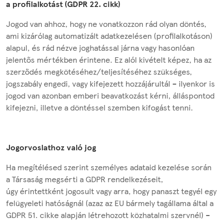
a profilalkotást (GDPR 22. cikk)
Jogod van ahhoz, hogy ne vonatkozzon rád olyan döntés,
ami kizárólag automatizált adatkezelésen (profilalkotáson)
alapul, és rád nézve joghatással járna vagy hasonlóan
jelentős mértékben érintene. Ez alól kivételt képez, ha az
szerződés megkötéséhez/teljesítéséhez szükséges,
jogszabály engedi, vagy kifejezett hozzájárultál – ilyenkor is
jogod van azonban emberi beavatkozást kérni, álláspontod
kifejezni, illetve a döntéssel szemben kifogást tenni.
Jogorvoslathoz való jog
Ha megítélésed szerint személyes adataid kezelése során
a Társaság megsérti a GDPR rendelkezéseit,
úgy érintettként jogosult vagy arra, hogy panaszt tegyél egy
felügyeleti hatóságnál (azaz az EU bármely tagállama által a
GDPR 51. cikke alapján létrehozott közhatalmi szervnél) –