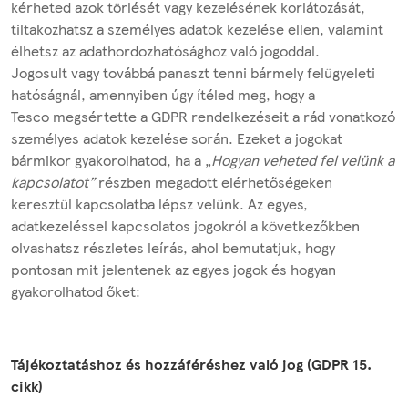
kérheted azok törlését vagy kezelésének korlátozását,
tiltakozhatsz a személyes adatok kezelése ellen, valamint
élhetsz az adathordozhatósághoz való jogoddal.
Jogosult vagy továbbá panaszt tenni bármely felügyeleti
hatóságnál, amennyiben úgy ítéled meg, hogy a
Tesco megsértette a GDPR rendelkezéseit a rád vonatkozó
személyes adatok kezelése során. Ezeket a jogokat
bármikor gyakorolhatod, ha a „
Hogyan veheted fel velünk a
kapcsolatot”
részben megadott elérhetőségeken
keresztül kapcsolatba lépsz velünk. Az egyes,
adatkezeléssel kapcsolatos jogokról a következőkben
olvashatsz részletes leírás, ahol bemutatjuk, hogy
pontosan mit jelentenek az egyes jogok és hogyan
gyakorolhatod őket:
Tájékoztatáshoz és hozzáféréshez való jog (GDPR 15.
cikk)