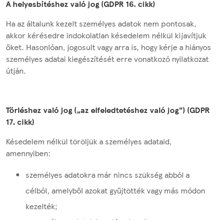
A helyesbítéshez való jog (GDPR 16. cikk)
Ha az általunk kezelt személyes adatok nem pontosak,
akkor kérésedre indokolatlan késedelem nélkül kijavítjuk
őket. Hasonlóan, jogosult vagy arra is, hogy kérje a hiányos
személyes adatai kiegészítését erre vonatkozó nyilatkozat
útján.
Törléshez való jog („az elfeledtetéshez való jog”) (GDPR
17. cikk)
Késedelem nélkül töröljük a személyes adataid,
amennyiben:
személyes adatokra már nincs szükség abból a
célból, amelyből azokat gyűjtötték vagy más módon
kezelték;