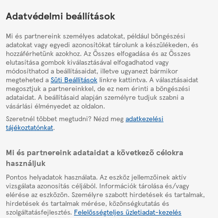
HelpPage
Adatvédelmi beállítások
Mi és partnereink személyes adatokat, például böngészési
adatokat vagy egyedi azonosítókat tárolunk a készülékeden, és
hozzáférhetünk azokhoz. Az Összes elfogadása és az Összes
elutasítása gombok kiválasztásával elfogadhatod vagy
módosíthatod a beállításaidat, illetve ugyanezt bármikor
megteheted a
Süti Beállítások
linkre kattintva. A választásaidat
megosztjuk a partnereinkkel, de ez nem érinti a böngészési
adataidat. A beállításaid alapján személyre tudjuk szabni a
vásárlási élményedet az oldalon.
Szeretnél többet megtudni? Nézd meg
adatkezelési
tájékoztatónkat
.
Mi és partnereink adataidat a következő célokra
használjuk
Pontos helyadatok használata. Az eszköz jellemzőinek aktív
vizsgálata azonosítás céljából. Információk tárolása és/vagy
elérése az eszközön. Személyre szabott hirdetések és tartalmak,
hirdetések és tartalmak mérése, közönségkutatás és
szolgáltatásfejlesztés.
Felelősségteljes üzletiadat-kezelés