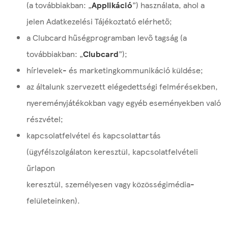
(a továbbiakban: „
Applikáció
”) használata, ahol a
jelen Adatkezelési Tájékoztató elérhető;
a Clubcard hűségprogramban levő tagság (a
továbbiakban: „
Clubcard
”);
hírlevelek- és marketingkommunikáció küldése;
az általunk szervezett elégedettségi felmérésekben,
nyereményjátékokban vagy egyéb eseményekben való
részvétel;
kapcsolatfelvétel és kapcsolattartás
(ügyfélszolgálaton keresztül, kapcsolatfelvételi
űrlapon
keresztül, személyesen vagy közösségimédia-
felületeinken).