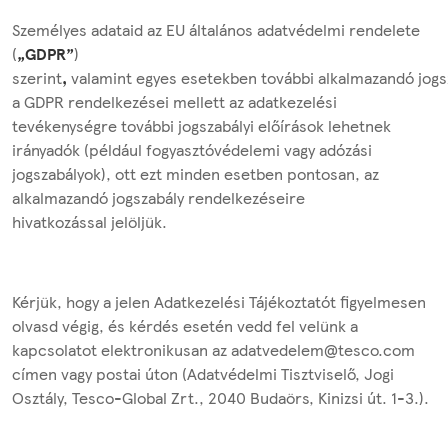
Személyes adataid az EU általános adatvédelmi rendelete
(
„GDPR”
)
szerint
,
valamint egyes esetekben további alkalmazandó jogsz
a GDPR rendelkezései mellett az adatkezelési
tevékenységre további jogszabályi előírások lehetnek
irányadók (például fogyasztóvédelemi vagy adózási
jogszabályok), ott ezt minden esetben pontosan, az
alkalmazandó jogszabály rendelkezéseire
hivatkozással jelöljük.
Kérjük, hogy a jelen Adatkezelési Tájékoztatót figyelmesen
olvasd végig, és kérdés esetén vedd fel velünk a
kapcsolatot elektronikusan az adatvedelem@tesco.com
címen vagy postai úton (Adatvédelmi Tisztviselő, Jogi
Osztály, Tesco-Global Zrt., 2040 Budaörs, Kinizsi út. 1-3.).