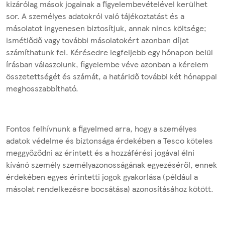
kizárólag mások jogainak a figyelembevételével kerülhet
sor. A személyes adatokról való tájékoztatást és a
másolatot ingyenesen biztosítjuk, annak nincs költsége;
ismétlődő vagy további másolatokért azonban díjat
számíthatunk fel. Kérésedre legfeljebb egy hónapon belül
írásban válaszolunk, figyelembe véve azonban a kérelem
összetettségét és számát, a határidő további két hónappal
meghosszabbítható.
Fontos felhívnunk a figyelmed arra, hogy a személyes
adatok védelme és biztonsága érdekében a Tesco köteles
meggyőződni az érintett és a hozzáférési jogával élni
kívánó személy személyazonosságának egyezéséről, ennek
érdekében egyes érintetti jogok gyakorlása (például a
másolat rendelkezésre bocsátása) azonosításához kötött.