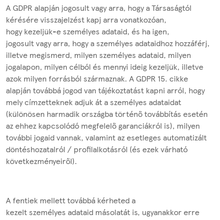
A GDPR alapján jogosult vagy arra, hogy a Társaságtól
kérésére visszajelzést kapj arra vonatkozóan,
hogy kezeljük-e személyes adataid, és ha igen,
jogosult vagy arra, hogy a személyes adataidhoz hozzáférj,
illetve megismerd, milyen személyes adataid, milyen
jogalapon, milyen célból és mennyi ideig kezeljük, illetve
azok milyen forrásból származnak. A GDPR 15. cikke
alapján továbbá jogod van tájékoztatást kapni arról, hogy
mely címzetteknek adjuk át a személyes adataidat
(különösen harmadik országba történő továbbítás esetén
az ehhez kapcsolódó megfelelő garanciákról is), milyen
további jogaid vannak, valamint az esetleges automatizált
döntéshozatalról / profilalkotásról (és ezek várható
következményeiről).
A fentiek mellett továbbá kérheted a
kezelt személyes adataid másolatát is, ugyanakkor erre