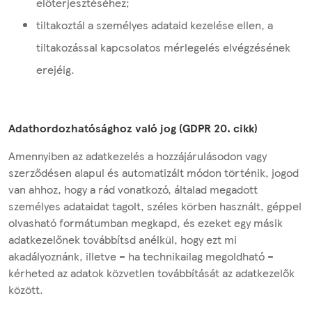
előterjesztéséhez;
tiltakoztál a személyes adataid kezelése ellen, a
tiltakozással kapcsolatos mérlegelés elvégzésének
erejéig.
Adathordozhatósághoz való jog (GDPR 20. cikk)
Amennyiben az adatkezelés a hozzájárulásodon vagy
szerződésen alapul és automatizált módon történik, jogod
van ahhoz, hogy a rád vonatkozó, általad megadott
személyes adataidat tagolt, széles körben használt, géppel
olvasható formátumban megkapd, és ezeket egy másik
adatkezelőnek továbbítsd anélkül, hogy ezt mi
akadályoznánk, illetve – ha technikailag megoldható –
kérheted az adatok közvetlen továbbítását az adatkezelők
között.