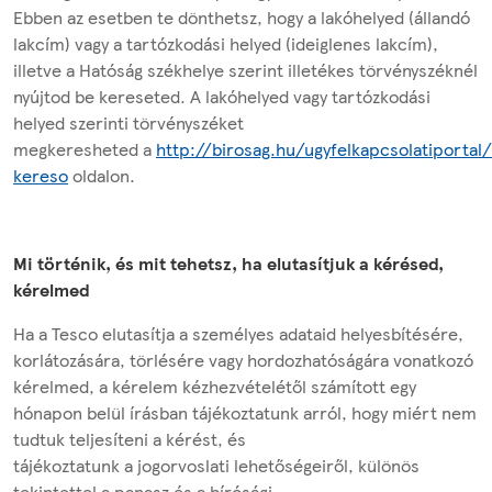
Ebben az esetben te dönthetsz, hogy a lakóhelyed (állandó
lakcím) vagy a tartózkodási helyed (ideiglenes lakcím),
illetve a Hatóság székhelye szerint illetékes törvényszéknél
nyújtod be kereseted. A lakóhelyed vagy tartózkodási
helyed szerinti törvényszéket
megkeresheted a
http://birosag.hu/ugyfelkapcsolatiportal
kereso
oldalon.
Mi történik, és mit tehetsz, ha elutasítjuk a kérésed,
kérelmed
Ha a Tesco elutasítja a személyes adataid helyesbítésére,
korlátozására, törlésére vagy hordozhatóságára vonatkozó
kérelmed, a kérelem kézhezvételétől számított egy
hónapon belül írásban tájékoztatunk arról, hogy miért nem
tudtuk teljesíteni a kérést, és
tájékoztatunk a jogorvoslati lehetőségeiről, különös
tekintettel a panasz és a bírósági