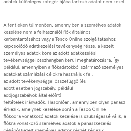
adatok különleges kategóriájába tartozó adatot nem kezel.
A fentieken túlmenően, amennyiben a személyes adatok
kezelése nem a felhasználói fiók általános
karbantartásához vagy a Tesco Online szolgáltatáshoz
kapcsolódó adatkezelési tevékenység része, a kezelt
személyes adatok köre az adott adatkezelési
tevékenységgel összhangban kerül meghatározásra. Így
például, amennyiben a fiókadatokból származó személyes
adatokat számlázási célokra használjuk fel,
az adott tevékenységgel összefüggő (és
adott esetben jogszabály, például
adójogszabályok által előírt)
feltételek irányadók. Hasonlóan, amennyiben olyan panasz
érkezik, amelynek kezelése során a Tesco Online
fiókodra vonatkozó adatok kezelése is szükségessé válik, a
fiókra vonatkozó személyes adatok a panaszkezelés
céljából kezelt személyes adatok részét képezik.