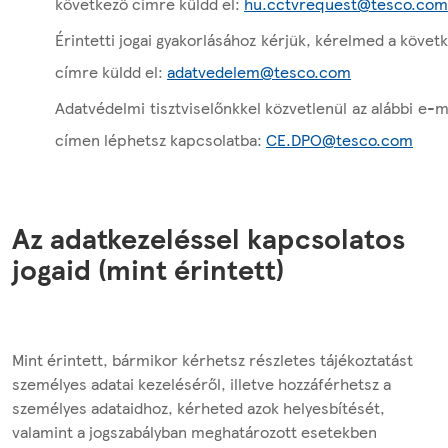
következő címre küldd el:
hu.cctvrequest@tesco.com
Érintetti jogai gyakorlásához kérjük, kérelmed a követ
címre küldd el:
adatvedelem@tesco.com
Adatvédelmi tisztviselőnkkel közvetlenül az alábbi e-m
címen léphetsz kapcsolatba:
CE.DPO@tesco.com
Az adatkezeléssel kapcsolatos
jogaid (mint érintett)
Mint érintett, bármikor kérhetsz részletes tájékoztatást
személyes adatai kezeléséről, illetve hozzáférhetsz a
személyes adataidhoz, kérheted azok helyesbítését,
valamint a jogszabályban meghatározott esetekben