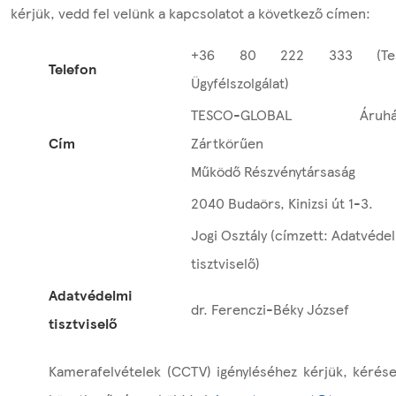
kérjük, vedd fel velünk a kapcsolatot a következő címen:
+36 80 222 333 (Te
Telefon
Ügyfélszolgálat)
TESCO-GLOBAL Áruhá
Cím
Zártkörűen
Működő Részvénytársaság
2040 Budaörs, Kinizsi út 1-3.
Jogi Osztály (címzett: Adatvéde
tisztviselő)
Adatvédelmi
dr. Ferenczi-Béky József
tisztviselő
Kamerafelvételek (CCTV) igényléséhez kérjük, kérés