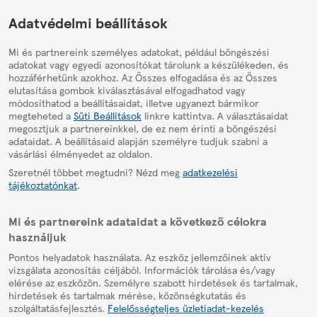
HelpPage
Adatvédelmi beállítások
Mi és partnereink személyes adatokat, például böngészési
adatokat vagy egyedi azonosítókat tárolunk a készülékeden, és
hozzáférhetünk azokhoz. Az Összes elfogadása és az Összes
elutasítása gombok kiválasztásával elfogadhatod vagy
módosíthatod a beállításaidat, illetve ugyanezt bármikor
megteheted a
Süti Beállítások
linkre kattintva. A választásaidat
megosztjuk a partnereinkkel, de ez nem érinti a böngészési
adataidat. A beállításaid alapján személyre tudjuk szabni a
vásárlási élményedet az oldalon.
Szeretnél többet megtudni? Nézd meg
adatkezelési
tájékoztatónkat
.
Mi és partnereink adataidat a következő célokra
használjuk
Pontos helyadatok használata. Az eszköz jellemzőinek aktív
vizsgálata azonosítás céljából. Információk tárolása és/vagy
elérése az eszközön. Személyre szabott hirdetések és tartalmak,
hirdetések és tartalmak mérése, közönségkutatás és
szolgáltatásfejlesztés.
Felelősségteljes üzletiadat-kezelés