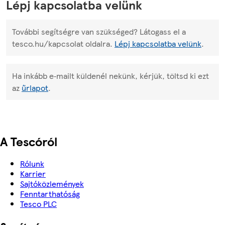
Lépj kapcsolatba velünk
További segítségre van szükséged? Látogass el a
tesco.hu/kapcsolat oldalra.
Lépj kapcsolatba velünk
.
Ha inkább e‑mailt küldenél nekünk, kérjük, töltsd ki ezt
az
űrlapot
.
A Tescóról
Rólunk
Karrier
Sajtóközlemények
Fenntarthatóság
Tesco PLC