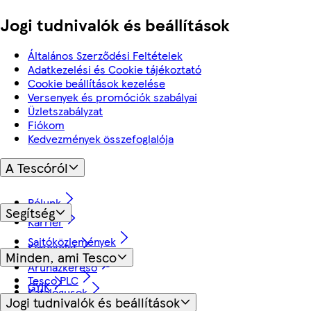
Jogi tudnivalók és beállítások
Általános Szerződési Feltételek
Adatkezelési és Cookie tájékoztató
Cookie beállítások kezelése
Versenyek és promóciók szabályai
Üzletszabályzat
Fiókom
Kedvezmények összefoglalója
A Tescóról
Rólunk
Segítség
Karrier
Sajtóközlemények
Kapcsolat
Minden, ami Tesco
Fenntarthatóság
Áruházkereső
Tesco PLC
GYIK
Katalógusok
Jogi tudnivalók és beállítások
Visszavásárlás és garancia