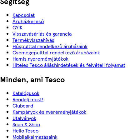
Segítség
Kapcsolat
Áruházkereső
GYIK
Visszavásárlás és garancia
Termékvisszahívás
Húspulttal rendelkező áruházaink
Csemegepulttal rendelkező áruházaink
Hamis nyereményjátékok
Hiteles Tesco álláshirdetések és felvételi folyamat
Minden, ami Tesco
Katalógusok
Rendelj most!
Clubcard
Kampányok és nyereményjátékok
Utalványok
Scan & Shop
Hello Tesco
Mobilalkalmazásaink