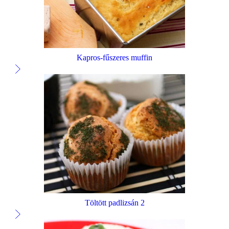
Kapros-fűszeres muffin
Töltött padlizsán 2