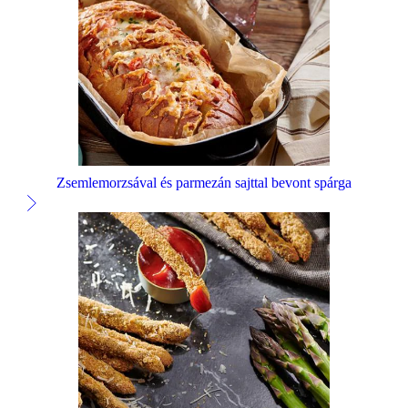
Zsemlemorzsával és parmezán sajttal bevont spárga