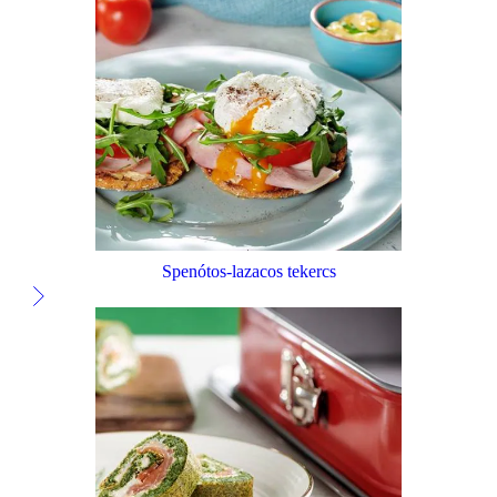
Spenótos-lazacos tekercs