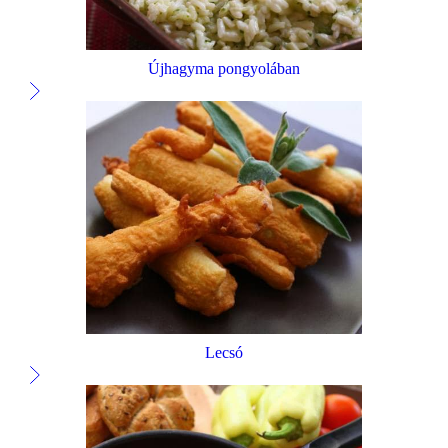
Újhagyma pongyolában
Lecsó