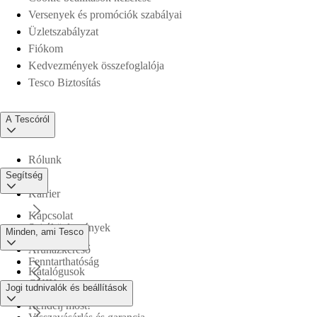
Versenyek és promóciók szabályai
Üzletszabályzat
Fiókom
Kedvezmények összefoglalója
Tesco Biztosítás
A Tescóról
Rólunk
Segítség
Karrier
Kapcsolat
Sajtóközlemények
Minden, ami Tesco
Áruházkereső
Fenntarthatóság
Katalógusok
GYIK
Jogi tudnivalók és beállítások
Tesco PLC
Rendelj most!