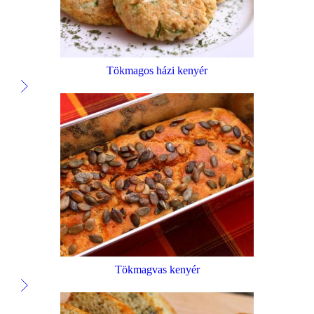
Tökmagos házi kenyér
Tökmagvas kenyér