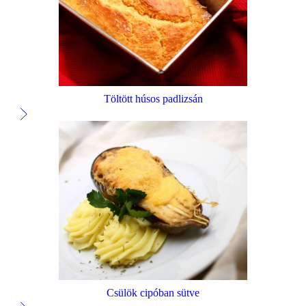
Töltött húsos padlizsán
Csülök cipóban sütve