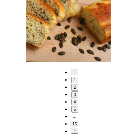
1
2
3
4
5
...
15