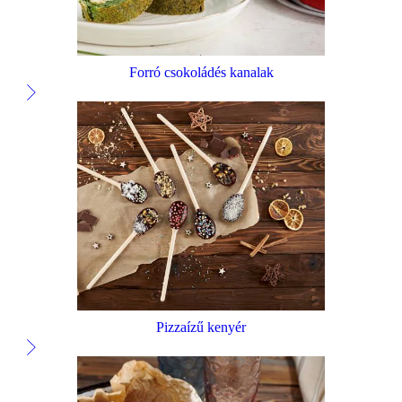
Forró csokoládés kanalak
Pizzaízű kenyér