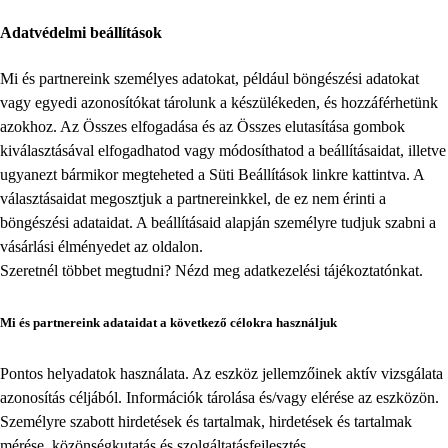
Adatvédelmi beállítások
Mi és partnereink személyes adatokat, például böngészési adatokat
vagy egyedi azonosítókat tárolunk a készülékeden, és hozzáférhetünk
azokhoz. Az Összes elfogadása és az Összes elutasítása gombok
kiválasztásával elfogadhatod vagy módosíthatod a beállításaidat, illetve
ugyanezt bármikor megteheted a
Süti Beállítások
linkre kattintva. A
választásaidat megosztjuk a partnereinkkel, de ez nem érinti a
böngészési adataidat. A beállításaid alapján személyre tudjuk szabni a
vásárlási élményedet az oldalon.
Szeretnél többet megtudni? Nézd meg
adatkezelési tájékoztatónkat
.
Mi és partnereink adataidat a következő célokra használjuk
Pontos helyadatok használata. Az eszköz jellemzőinek aktív vizsgálata
azonosítás céljából. Információk tárolása és/vagy elérése az eszközön.
Személyre szabott hirdetések és tartalmak, hirdetések és tartalmak
mérése, közönségkutatás és szolgáltatásfejlesztés.