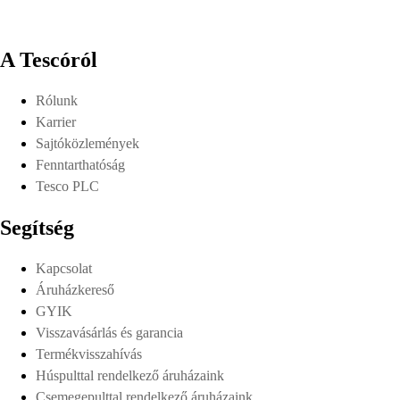
A Tescóról
Rólunk
Karrier
Sajtóközlemények
Fenntarthatóság
Tesco PLC
Segítség
Kapcsolat
Áruházkereső
GYIK
Visszavásárlás és garancia
Termékvisszahívás
Húspulttal rendelkező áruházaink
Csemegepulttal rendelkező áruházaink