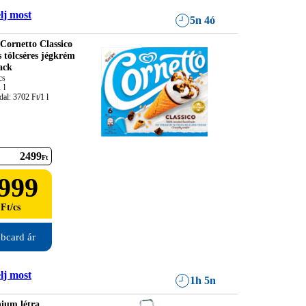
lj most
5n 4ó
Cornetto Classico
s tölcséres jégkrém
ack
s

l

al: 3702 Ft/1 l
2499
Ft
999
Ft
/
cs
bcard ár
lj most
1h 5n
ium létra