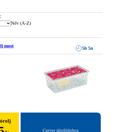
:
Név (A-Z)
lj most
5h 5n
órolj
5
Curver tárolódoboz