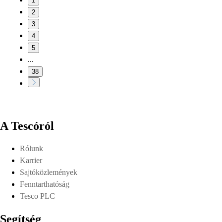
1
2
3
4
5
...
38
A Tescóról
Rólunk
Karrier
Sajtóközlemények
Fenntarthatóság
Tesco PLC
Segítség