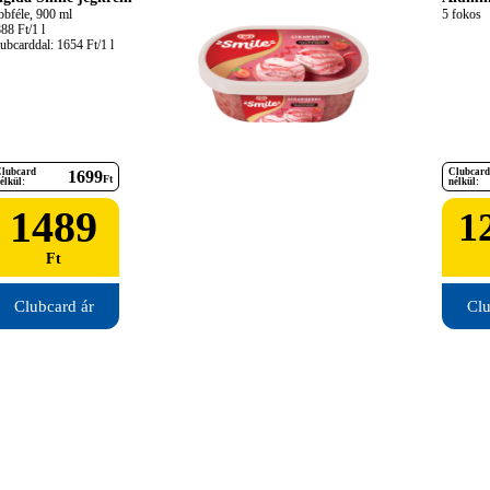
bbféle, 900 ml

5 fokos
88 Ft/1 l

ubcarddal: 1654 Ft/1 l
lubcard
Clubcard
1699
Ft
élkül:
nélkül:
1489
1
Ft
Clubcard ár
Clu