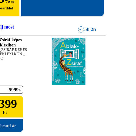
%
-ot
bcarddal
lj most
5h 2n
Zsiráf képes
klexikon
ZSIRAF KEP ES 
KLEXI KON _ 
TO
5999
Ft
399
Ft
bcard ár