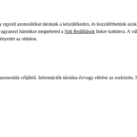
gy egyedi azonosítókat tárolunk a készülékeden, és hozzáférhetünk azo
ve ugyanezt bármikor megteheted a
Süti Beállítások
linkre kattintva. A vá
ményedet az oldalon.
zonosítás céljából. Információk tárolása és/vagy elérése az eszközön. S