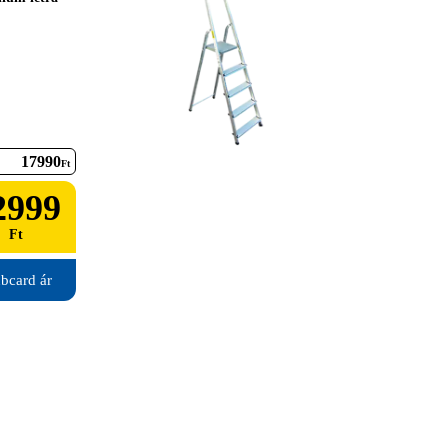
17990
Ft
2999
Ft
bcard ár