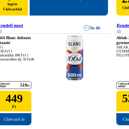
ingyen
Clu
Clubcarddal
endelj most
Rende
5n 4ó
664 Blanc dobozos
Ablak-
úzasör
gyerme
 l

ABLAK_
38 Ft/1 l

GYERME
ubcarddal: 898 Ft/1 l

FELUJI
visszaváltási díj: 50 Ft/db
lubcard
Clubcard
519
Ft
élkül:
nélkül:
449
5
Ft
Clubcard ár
Clu