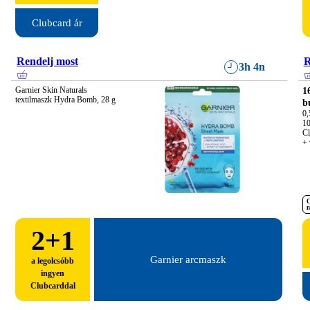
Clubcard ár
Rendelj most
R
3h 4n
Garnier Skin Naturals 
1
textilmaszk Hydra Bomb, 28 g
b
0,5
10
Cl
+ 
C
n
2
+1
Garnier arcmaszk
a legolcsóbb
ingyen
Clubcarddal