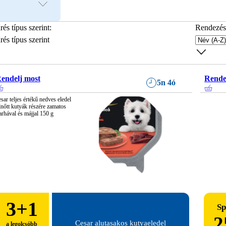
rés típus szerint
:
Rendezés
rés típus szerint
endelj most
Rende
5n 4ó
sar teljes értékű nedves eledel 
lnőtt kutyák részére zamatos 
rhával és májjal 150 g
3
+1
Sp
2
Cesar alutasakos kutyaeledel
a legolcsóbb