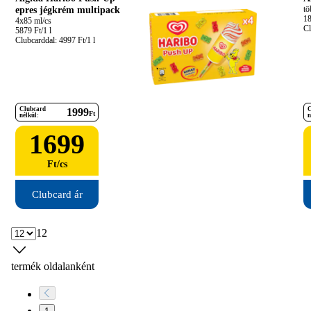
epres jégkrém multipack
tö
18
4x85 ml/cs

Cl
5879 Ft/1 l

Clubcarddal: 4997 Ft/1 l
Clubcard
C
1999
Ft
nélkül:
n
1699
Ft
/
cs
Clubcard ár
12
termék oldalanként