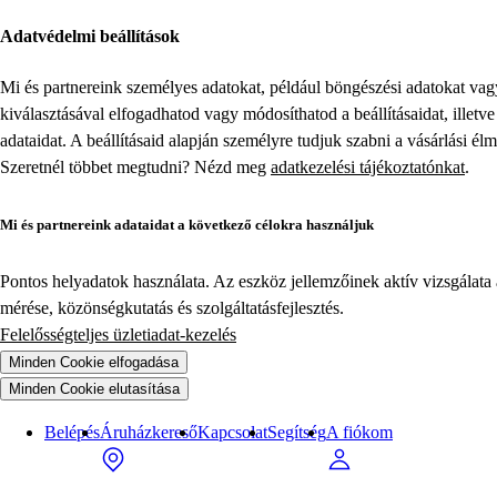
Akciós termékek | Tesco | Tesco
Adatvédelmi beállítások
Mi és partnereink személyes adatokat, például böngészési adatokat va
kiválasztásával elfogadhatod vagy módosíthatod a beállításaidat, illet
adataidat. A beállításaid alapján személyre tudjuk szabni a vásárlási él
Szeretnél többet megtudni? Nézd meg
adatkezelési tájékoztatónkat
.
Mi és partnereink adataidat a következő célokra használjuk
Pontos helyadatok használata. Az eszköz jellemzőinek aktív vizsgálata a
mérése, közönségkutatás és szolgáltatásfejlesztés.
Felelősségteljes üzletiadat-kezelés
Minden Cookie elfogadása
Minden Cookie elutasítása
Belépés
Áruházkereső
Kapcsolat
Segítség
A fiókom