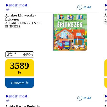
Rendelj most
R
5n 4ó
Ablakos könyvecske -
Á
Építkezés
50
23
ABLAKOS KONYVECS KE. 
EPITKEZES
Clubcard
4490
Ft
nélkül:
3589
Ft
Clubcard ár
Rendelj most
R
5n 4ó
Algida Haribo Push-Up
A