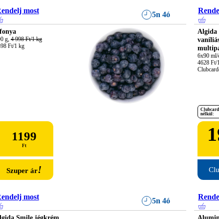
endelj most
Rende
5n 4ó
fonya
Algida 
0 g, 
4 998 Ft/1 kg
vaníliá
98 Ft/1 kg
multip
6x90 ml/c
4628 Ft/1 
Clubcardd
Clubcard
nélkül:
1
1199
Ft
!
Clu
Szuper ár
endelj most
Rende
5n 4ó
lgida Smile jégkrém
Alumin