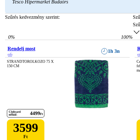
Tesco Hipermarket Budaörs
Szűrés kedvezmény szerint:
Szű
Szű
0
%
100
%
Rendelj most
R
1h 3n
STRANDTOROLKOZO 75 X 
Ce
150 CM
fe
ma
Clubcard
4499
Ft
nélkül:
3599
Ft