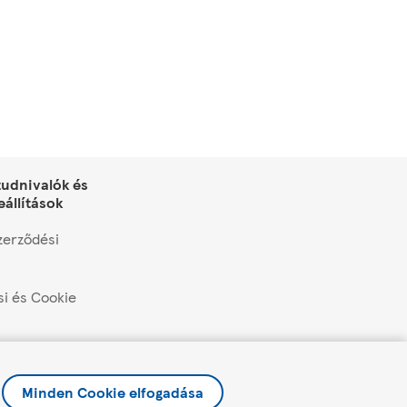
tudnivalók és
eállítások
zerződési
si és Cookie
lítások kezelése
és promóciók
Minden Cookie elfogadása