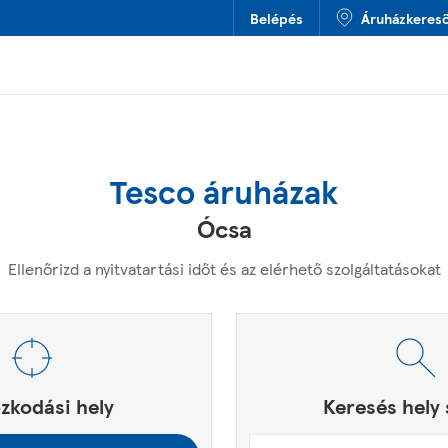
Belépés
Áruházkeres
Tesco áruházak
Ócsa
Ellenőrizd a nyitvatartási időt és az elérhető szolgáltatásokat
ny, irányítószám vagy város & ország
ést.
zkodási hely
Keresés hely 