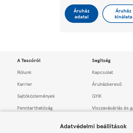
Áruház
Áruház
adatai
kínálata
A Tescóról
Segítség
Rólunk
Kapcsolat
Karrier
Áruházkereső
Sajtóközlemények
GYIK
Fenntarthatóság
Visszavásárlás és 
Link Opens in New Tab
Link Opens in New Tab
Link Opens in New Tab
Tesco PLC
Termékvisszahívás
Adatvédelmi beállítások
Húspulttal rendelk