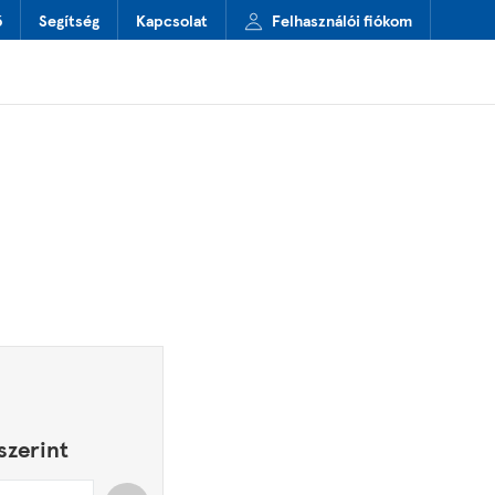
ő
Segítség
Kapcsolat
Felhasználói fiókom
szerint