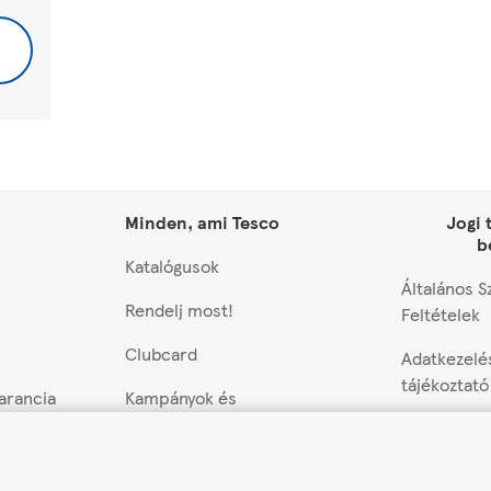
Minden, ami Tesco
Jogi 
b
Katalógusok
Általános S
Rendelj most!
Feltételek
Clubcard
Adatkezelé
tájékoztató
garancia
Kampányok és
nyereményjátékok
Cookie beál
Utalványok
Versenyek 
ező