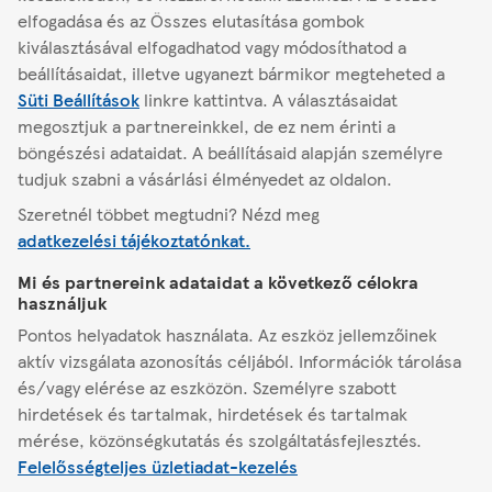
Áruház adatai
Áruház kínálata
elfogadása és az Összes elutasítása gombok
kiválasztásával elfogadhatod vagy módosíthatod a
beállításaidat, illetve ugyanezt bármikor megteheted a
Süti Beállítások
linkre kattintva.
A választásaidat
Másik áruház keresése
megosztjuk a partnereinkkel, de ez nem érinti a
böngészési adataidat. A beállításaid alapján személyre
tudjuk szabni a vásárlási élményedet az oldalon.
Szeretnél többet megtudni? Nézd meg
Albertirsa
Vasut utca 4/13.
adatkezelési tájékoztatónkat.
Mi és partnereink adataidat a következő célokra
A Tescóról
használjuk
Pontos helyadatok használata. Az eszköz jellemzőinek
Segítség
aktív vizsgálata azonosítás céljából. Információk tárolása
és/vagy elérése az eszközön. Személyre szabott
hirdetések és tartalmak, hirdetések és tartalmak
Minden, ami Tesco
mérése, közönségkutatás és szolgáltatásfejlesztés.
Felelősségteljes üzletiadat-kezelés
Jogi tudnivalók és beállítások