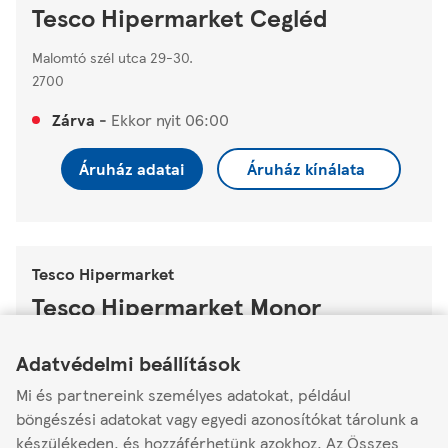
Tesco Hipermarket Cegléd
Malomtó szél utca 29-30.
2700
Zárva
-
Ekkor nyit
06:00
Áruház adatai
Áruház kínálata
Tesco Hipermarket
Tesco Hipermarket Monor
Link Opens in New Tab
Link Opens in New Tab
Link Opens in New Tab
4-es főút (HRSZ 0359/75)
Adatvédelmi beállítások
2200
Mi és partnereink személyes adatokat, például
Zárva
-
Ekkor nyit
07:00
böngészési adatokat vagy egyedi azonosítókat tárolunk a
készülékeden, és hozzáférhetünk azokhoz. Az Összes