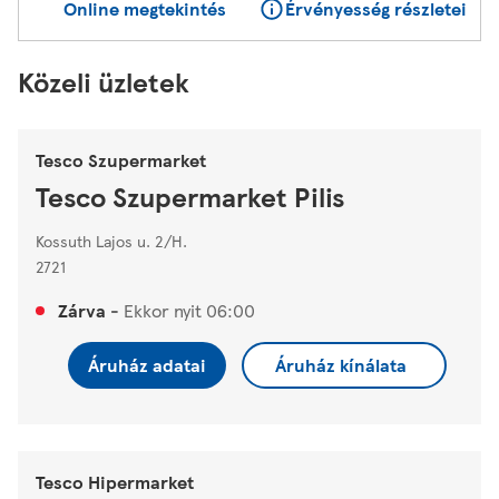
Online megtekintés
Érvényesség részletei
Közeli üzletek
Tesco Szupermarket
Tesco Szupermarket Pilis
Kossuth Lajos u. 2/H.
2721
Zárva
-
Ekkor nyit
06:00
Áruház adatai
Áruház kínálata
Tesco Hipermarket