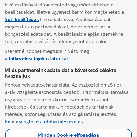
kiválasztásával elfogadhatod vagy módosíthatod a
beállításaidat, illetve ugyanezt bármikor megteheted a
Süti Beállítások
linkre kattintva.
A választásaidat
Másik áruház keresése
megosztjuk a partnereinkkel, de ez nem érinti a
böngészési adataidat. A beállításaid alapján személyre
tudjuk szabni a vásárlási élményedet az oldalon.
Szeretnél többet megtudni? Nézd meg
Budapest
Egressy ut 135
adatkezelési tájékoztatónkat.
Mi és partnereink adataidat a következő célokra
A Tescóról
használjuk
Pontos helyadatok használata. Az eszköz jellemzőinek
Segítség
aktív vizsgálata azonosítás céljából. Információk tárolása
és/vagy elérése az eszközön. Személyre szabott
hirdetések és tartalmak, hirdetések és tartalmak
Minden, ami Tesco
mérése, közönségkutatás és szolgáltatásfejlesztés.
Felelősségteljes üzletiadat-kezelés
Jogi tudnivalók és beállítások
Minden Cookie elfogadása