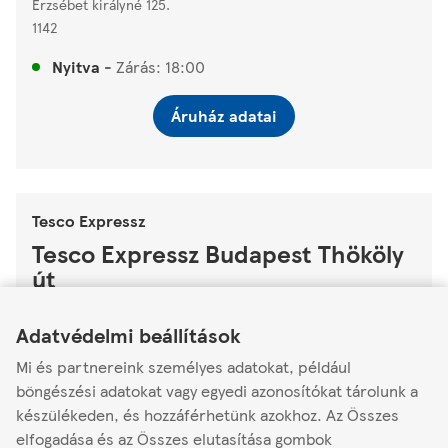
Erzsébet királyné 125.
1142
Nyitva
-
Zárás:
18:00
Áruház adatai
Tesco Expressz
Tesco Expressz Budapest Thököly
út
Link Opens in New Tab
Link Opens in New Tab
Link Opens in New Tab
Thokoly ut 151c
Adatvédelmi beállítások
1146
Mi és partnereink személyes adatokat, például
Nyitva
-
Zárás:
18:00
böngészési adatokat vagy egyedi azonosítókat tárolunk a
készülékeden, és hozzáférhetünk azokhoz. Az Összes
Áruház adatai
elfogadása és az Összes elutasítása gombok