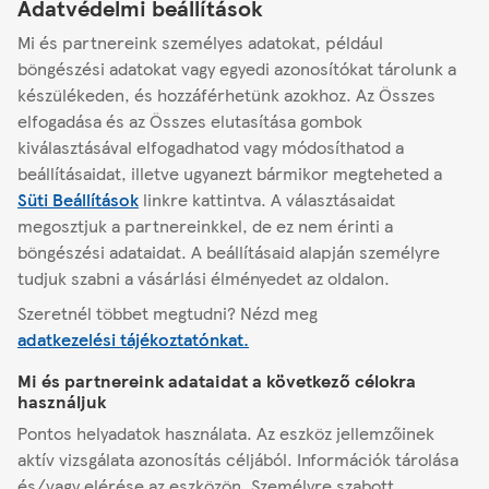
Adatvédelmi beállítások
1088
Mi és partnereink személyes adatokat, például
Zárva
-
Ekkor nyit
08:00
Vasárnap
böngészési adatokat vagy egyedi azonosítókat tárolunk a
készülékeden, és hozzáférhetünk azokhoz. Az Összes
Áruház adatai
elfogadása és az Összes elutasítása gombok
kiválasztásával elfogadhatod vagy módosíthatod a
beállításaidat, illetve ugyanezt bármikor megteheted a
Süti Beállítások
linkre kattintva.
A választásaidat
Másik áruház keresése
megosztjuk a partnereinkkel, de ez nem érinti a
böngészési adataidat. A beállításaid alapján személyre
tudjuk szabni a vásárlási élményedet az oldalon.
Szeretnél többet megtudni? Nézd meg
Budapest
Népszínház u. 30.
adatkezelési tájékoztatónkat.
Mi és partnereink adataidat a következő célokra
A Tescóról
használjuk
Pontos helyadatok használata. Az eszköz jellemzőinek
Segítség
aktív vizsgálata azonosítás céljából. Információk tárolása
és/vagy elérése az eszközön. Személyre szabott