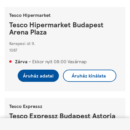
Tesco Hipermarket
Tesco Hipermarket Budapest
Arena Plaza
Kerepesi út 9.
1087
Zárva
-
Ekkor nyit
08:00
Vasárnap
Áruház adatai
Áruház kínálata
Tesco Expressz
Tesco Expressz Budapest Astoria
Link Opens in New Tab
Link Opens in New Tab
Link Opens in New Tab
Rákóczi út 1-3.