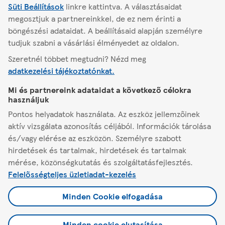
Süti Beállítások
Áruház adatai
linkre kattintva.
A választásaidat
Áruház kínálata
megosztjuk a partnereinkkel, de ez nem érinti a
böngészési adataidat. A beállításaid alapján személyre
tudjuk szabni a vásárlási élményedet az oldalon.
Szeretnél többet megtudni? Nézd meg
adatkezelési tájékoztatónkat.
Dabas
Mi és partnereink adataidat a következő célokra
használjuk
A Tescóról
Pontos helyadatok használata. Az eszköz jellemzőinek
aktív vizsgálata azonosítás céljából. Információk tárolása
Segítség
és/vagy elérése az eszközön. Személyre szabott
hirdetések és tartalmak, hirdetések és tartalmak
Minden, ami Tesco
mérése, közönségkutatás és szolgáltatásfejlesztés.
Felelősségteljes üzletiadat-kezelés
Jogi tudnivalók és beállítások
Minden Cookie elfogadása
Minden cookie elutasítása