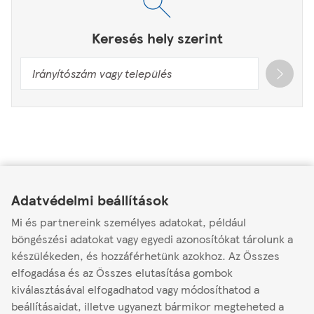
Keresés hely szerint
Link Opens in New Tab
Link Opens in New Tab
Link Opens in New Tab
Tesco Hipermarket
Adatvédelmi beállítások
Tesco Hipermarket Dabas
Mi és partnereink személyes adatokat, például
böngészési adatokat vagy egyedi azonosítókat tárolunk a
(HRSZ 2256/15)
készülékeden, és hozzáférhetünk azokhoz. Az Összes
2370
elfogadása és az Összes elutasítása gombok
Nyitva
-
Zárás:
21:00
kiválasztásával elfogadhatod vagy módosíthatod a
beállításaidat, illetve ugyanezt bármikor megteheted a