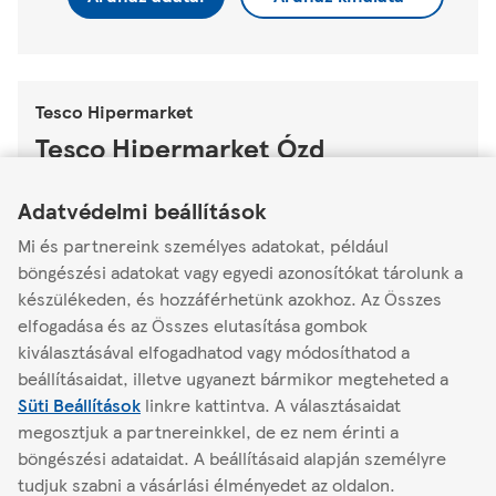
Tesco Hipermarket
Tesco Hipermarket Ózd
Link Opens in New Tab
Link Opens in New Tab
Link Opens in New Tab
Brassói út 3.
Adatvédelmi beállítások
3600
Mi és partnereink személyes adatokat, például
Nyitva
-
Zárás:
22:00
böngészési adatokat vagy egyedi azonosítókat tárolunk a
készülékeden, és hozzáférhetünk azokhoz. Az Összes
Áruház adatai
Áruház kínálata
elfogadása és az Összes elutasítása gombok
kiválasztásával elfogadhatod vagy módosíthatod a
beállításaidat, illetve ugyanezt bármikor megteheted a
Süti Beállítások
linkre kattintva.
A választásaidat
Másik áruház keresése
megosztjuk a partnereinkkel, de ez nem érinti a
böngészési adataidat. A beállításaid alapján személyre
tudjuk szabni a vásárlási élményedet az oldalon.