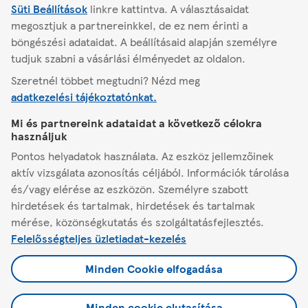
Süti Beállítások
Áruház adatai
linkre kattintva.
A választásaidat
Áruház kínálata
megosztjuk a partnereinkkel, de ez nem érinti a
böngészési adataidat. A beállításaid alapján személyre
tudjuk szabni a vásárlási élményedet az oldalon.
Szeretnél többet megtudni? Nézd meg
adatkezelési tájékoztatónkat.
Gyomro
Mi és partnereink adataidat a következő célokra
használjuk
A Tescóról
Pontos helyadatok használata. Az eszköz jellemzőinek
aktív vizsgálata azonosítás céljából. Információk tárolása
Segítség
és/vagy elérése az eszközön. Személyre szabott
hirdetések és tartalmak, hirdetések és tartalmak
Minden, ami Tesco
mérése, közönségkutatás és szolgáltatásfejlesztés.
Felelősségteljes üzletiadat-kezelés
Jogi tudnivalók és beállítások
Minden Cookie elfogadása
Minden cookie elutasítása