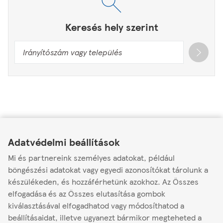
Keresés hely szerint
Link Opens in New Tab
Link Opens in New Tab
Link Opens in New Tab
Tesco Szupermarket
Adatvédelmi beállítások
Tesco Szupermarket Gyömrő
Mi és partnereink személyes adatokat, például
böngészési adatokat vagy egyedi azonosítókat tárolunk a
Mendei u. 2.
készülékeden, és hozzáférhetünk azokhoz. Az Összes
2230
elfogadása és az Összes elutasítása gombok
Nyitva
-
Zárás:
21:00
kiválasztásával elfogadhatod vagy módosíthatod a
beállításaidat, illetve ugyanezt bármikor megteheted a