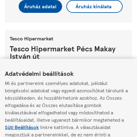
Áruház adatai
Áruház kínálata
Tesco Hipermarket
Tesco Hipermarket Pécs Makay
István út
Link Opens in New Tab
Link Opens in New Tab
Link Opens in New Tab
Makay István út 5.
Adatvédelmi beállítások
7634
Mi és partnereink személyes adatokat, például
Zárva
-
Ekkor nyit
06:00
böngészési adatokat vagy egyedi azonosítókat tárolunk a
készülékeden, és hozzáférhetünk azokhoz. Az Összes
Áruház adatai
Áruház kínálata
elfogadása és az Összes elutasítása gombok
kiválasztásával elfogadhatod vagy módosíthatod a
beállításaidat, illetve ugyanezt bármikor megteheted a
Süti Beállítások
linkre kattintva.
A választásaidat
Másik áruház keresése
megosztjuk a partnereinkkel, de ez nem érinti a