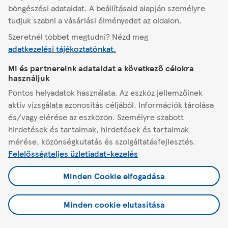
böngészési adataidat. A beállításaid alapján személyre
tudjuk szabni a vásárlási élményedet az oldalon.
Szeretnél többet megtudni? Nézd meg
Siklós
Harkányi út 55.
adatkezelési tájékoztatónkat.
Mi és partnereink adataidat a következő célokra
A Tescóról
használjuk
Pontos helyadatok használata. Az eszköz jellemzőinek
Segítség
aktív vizsgálata azonosítás céljából. Információk tárolása
és/vagy elérése az eszközön. Személyre szabott
hirdetések és tartalmak, hirdetések és tartalmak
Minden, ami Tesco
mérése, közönségkutatás és szolgáltatásfejlesztés.
Felelősségteljes üzletiadat-kezelés
Jogi tudnivalók és beállítások
Minden Cookie elfogadása
Minden cookie elutasítása
© 2026 TESCO GLOBAL Zrt.