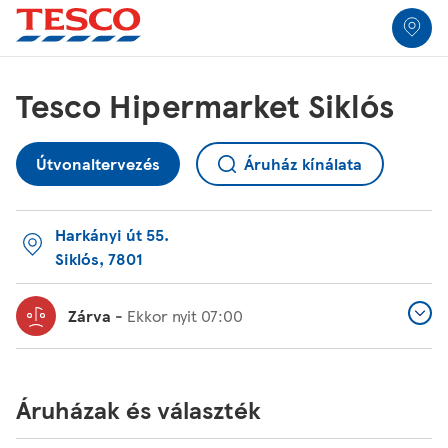
Link a helymeghatározóhoz
Link Opens in New Tab
Link Opens in New Tab
Link Opens in New Tab
Link Opens in New Tab
Link Opens in New Tab
Skip to content
Return to Nav
Link Opens in New Tab
Kattintson a tartalom bővítéséhez vagy összezárásához
Kattintson a tartalom bővítéséhez vagy összezárásához
Link Opens in New Tab
Link Opens in New Tab
Link Opens in New Tab
Kattintson a tartalom bővítéséhez vagy összezárásához
Kattintson a tartalom bővítéséhez vagy összezárásához
Kattintson a tartalom bővítéséhez vagy összezárásához
Kattintson a tartalom bővítéséhez vagy összezárásához
Link Opens in New Tab
Link Opens in New Tab
Link Opens in New Tab
Link Opens in New Tab
Link Opens in New Tab
Üzletkereső
Tesco Hipermarket Siklós
Útvonaltervezés
Áruház kínálata
Harkányi út 55.
Siklós
,
7801
Zárva
-
Ekkor nyit
07:00
Áruházak és választék