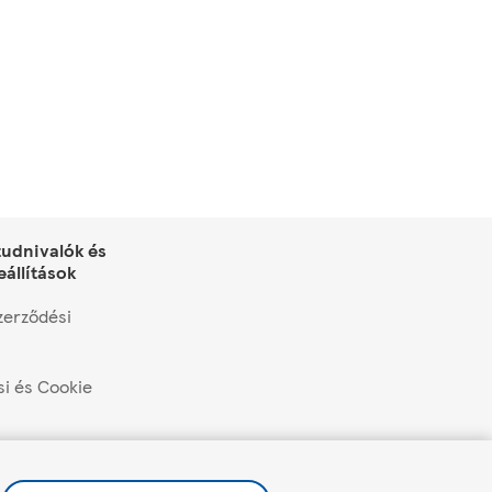
tudnivalók és
eállítások
zerződési
si és Cookie
lítások kezelése