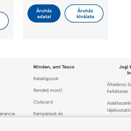
Áruház
Áruház
adatai
kínálata
Minden, ami Tesco
Jogi 
b
Katalógusok
Általános S
Rendelj most!
Feltételek
Clubcard
Adatkezelé
tájékoztató
garancia
Kampányok és
nyereményjátékok
Cookie beál