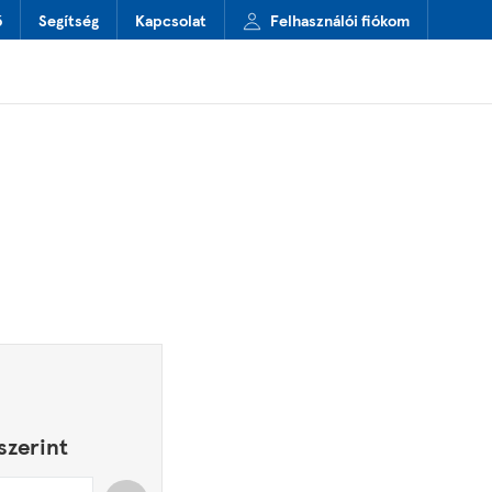
ő
Segítség
Kapcsolat
Felhasználói fiókom
szerint