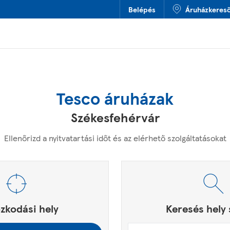
Belépés
Áruházkeres
Tesco áruházak
Székesfehérvár
Ellenőrizd a nyitvatartási időt és az elérhető szolgáltatásokat
ny, irányítószám vagy város & ország
ést.
zkodási hely
Keresés hely 