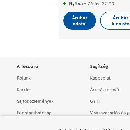
Nyitva
-
Zárás:
22:00
Áruház
Áruház
adatai
kínálata
A Tescóról
Segítség
Rólunk
Kapcsolat
Karrier
Áruházkereső
Sajtóközlemények
GYIK
Fenntarthatóság
Visszavásárlás és 
Link Opens in New Tab
Link Opens in New Tab
Link Opens in New Tab
Tesco PLC
Termékvisszahívás