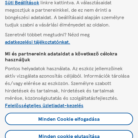
Süti Beállítások
linkre kattintva.
A választásaidat
Másik áruház keresése
megosztjuk a partnereinkkel, de ez nem érinti a
böngészési adataidat. A beállításaid alapján személyre
tudjuk szabni a vásárlási élményedet az oldalon.
Szeretnél többet megtudni? Nézd meg
Vasarosnameny
Beregszászi út 1/b.
adatkezelési tájékoztatónkat.
Mi és partnereink adataidat a következő célokra
A Tescóról
használjuk
Pontos helyadatok használata. Az eszköz jellemzőinek
Segítség
aktív vizsgálata azonosítás céljából. Információk tárolása
és/vagy elérése az eszközön. Személyre szabott
hirdetések és tartalmak, hirdetések és tartalmak
Minden, ami Tesco
mérése, közönségkutatás és szolgáltatásfejlesztés.
Felelősségteljes üzletiadat-kezelés
Jogi tudnivalók és beállítások
Minden Cookie elfogadása
Minden cookie elutasítása