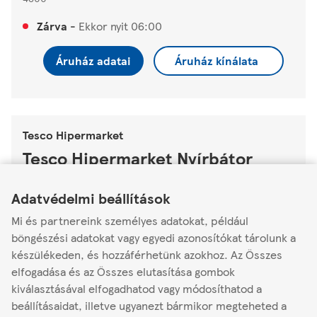
Zárva
-
Ekkor nyit
06:00
Áruház adatai
Áruház kínálata
Tesco Hipermarket
Tesco Hipermarket Nyírbátor
Link Opens in New Tab
Link Opens in New Tab
Link Opens in New Tab
Debreceni u. 71.
Adatvédelmi beállítások
4300
Mi és partnereink személyes adatokat, például
Zárva
-
Ekkor nyit
06:00
böngészési adatokat vagy egyedi azonosítókat tárolunk a
készülékeden, és hozzáférhetünk azokhoz. Az Összes
Áruház adatai
Áruház kínálata
elfogadása és az Összes elutasítása gombok
kiválasztásával elfogadhatod vagy módosíthatod a
beállításaidat, illetve ugyanezt bármikor megteheted a