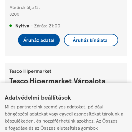
Mártirok útja 13.
8200
Nyitva
-
Zárás:
21:00
Áruház adatai
Áruház kínálata
Tesco Hipermarket
Tesco Hipermarket Várpalota
Link Opens in New Tab
Link Opens in New Tab
Link Opens in New Tab
Fehérvári utca 17.
Adatvédelmi beállítások
8100
Mi és partnereink személyes adatokat, például
Nyitva
-
Zárás:
21:00
böngészési adatokat vagy egyedi azonosítókat tárolunk a
készülékeden, és hozzáférhetünk azokhoz. Az Összes
Áruház adatai
Áruház kínálata
elfogadása és az Összes elutasítása gombok