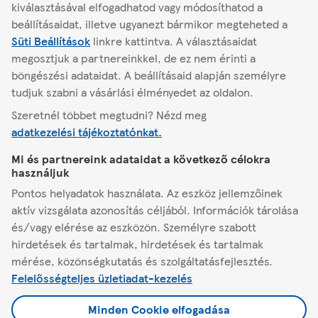
kiválasztásával elfogadhatod vagy módosíthatod a
beállításaidat, illetve ugyanezt bármikor megteheted a
Süti Beállítások
linkre kattintva.
A választásaidat
Másik áruház keresése
megosztjuk a partnereinkkel, de ez nem érinti a
böngészési adataidat. A beállításaid alapján személyre
tudjuk szabni a vásárlási élményedet az oldalon.
Szeretnél többet megtudni? Nézd meg
Zirc
Állomás utca 5.
adatkezelési tájékoztatónkat.
Mi és partnereink adataidat a következő célokra
A Tescóról
használjuk
Pontos helyadatok használata. Az eszköz jellemzőinek
Segítség
aktív vizsgálata azonosítás céljából. Információk tárolása
és/vagy elérése az eszközön. Személyre szabott
hirdetések és tartalmak, hirdetések és tartalmak
Minden, ami Tesco
mérése, közönségkutatás és szolgáltatásfejlesztés.
Felelősségteljes üzletiadat-kezelés
Jogi tudnivalók és beállítások
Minden Cookie elfogadása