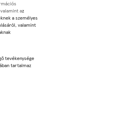
ormációs
 valamint
a
z
eknek a személyes
lásáról, valamint
taknak
ggő tevékenysége
sában tartalmaz