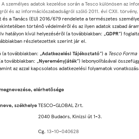
e. A személyes adatok kezelése során a Tesco különösen az inf
ról és az információszabadságról szóló 2011. évi CXII. törvény,
t és a Tanács (EU) 2016/679 rendelete a természetes személy
ekintetében történő védelméről és az ilyen adatok szabad áram
v hatályon kívül helyezéséről (a továbbiakban: „
GDPR
”) foglal
ábbiakban részletezettek szerint jár el.
ó (a továbbiakban: „
Adatkezelési Tájékoztató
”) a
Tesco Forma
(a továbbiakban: „
Nyereményjáték
”) lebonyolításával összefü
lamint az azzal kapcsolatos adatkezelési folyamatok vonatkozá
 megnevezése, elérhetősége
 neve, székhelye
TESCO-GLOBAL Zrt.
2040 Budaörs, Kinizsi út 1-3.
Cg.
13-10-040628