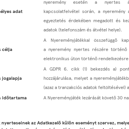
nyeremény esetén a nyertes ált
élyes adat
kapcsolatfelvétel során, a nyeremény 
egyeztetés érdekében megadott és kez
adatok (telefonszám és átvétel helye).
A Nyereményjátékkal összefüggő kapc
 célja
a nyeremény nyertes részére történő 
elektronikus úton történő rendelkezésre 
A GDPR 6. cikk (1) bekezdés a) pontj
 jogalapja
hozzájárulása, melyet a nyereményjátékb
(azaz a tranzakciós adatok feltöltésével)
s időtartama
A Nyereményjáték lezárását követő 30 n
 nyerteseinek az Adatkezelő külön eseményt szervez, mely