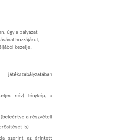
n, úgy a pályázat
ásával hozzájárul,
ljából kezelje.
játékszabályzatában
teljes név) fénykép, a
(beleértve a részvételi
rősítését is)
a szerint az érintett