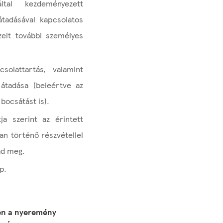
al kezdeményezett
átadásával kapcsolatos
elt további személyes
solattartás, valamint
átadása (beleértve az
bocsátást is).
a szerint az érintett
an történő részvétellel
 ad meg.
ap.
en a nyeremény