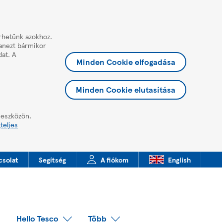
érhetünk azokhoz.
yanezt bármikor
dat. A
Minden Cookie elfogadása
Minden Cookie elutasítása
 eszközön.
teljes
csolat
Segítség
A fiókom
English
Hello Tesco
Több