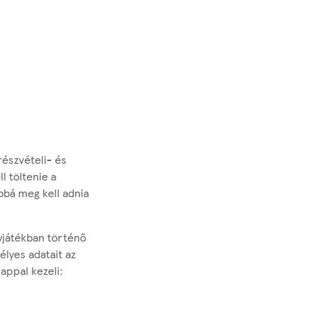
észvételi- és
ell töltenie a
bbá meg kell adnia
yjátékban történő
lyes adatait az
appal kezeli: