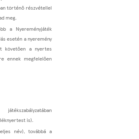
an történő részvétellel
 ad meg.
őbb a Nyereményjáték
ulás esetén a nyeremény
yet követően a nyertes
ére ennek megfelelően
játékszabályzatában
éknyertest is).
teljes név), továbbá a