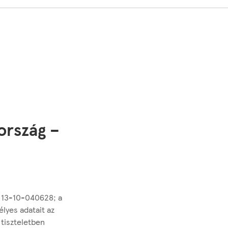
ország –
: 13-10-040628; a
élyes adatait az
 tiszteletben