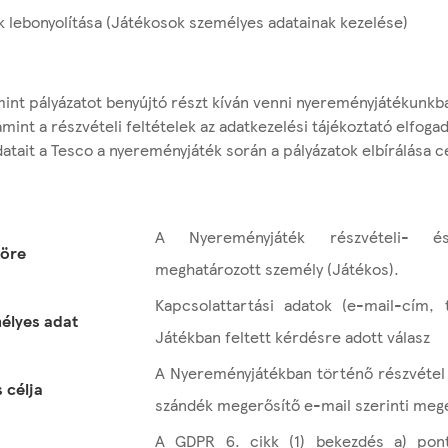
 lebonyolítása (Játékosok személyes adatainak kezelése)
nt pályázatot benyújtó részt kíván venni nyereményjátékunkba
mint a részvételi feltételek az adatkezelési tájékoztató elfogad
tait a Tesco a nyereményjáték során a pályázatok elbírálása cé
A Nyereményjáték részvételi- és 
köre
meghatározott személy (Játékos).
Kapcsolattartási adatok (e-mail-cím, 
élyes adat
Játékban
feltett kérdésre adott válasz
A Nyereményjátékban történő részvétel 
 célja
szándék megerősítő e-mail szerinti mege
A GDPR 6. cikk (1) bekezdés a) pontj