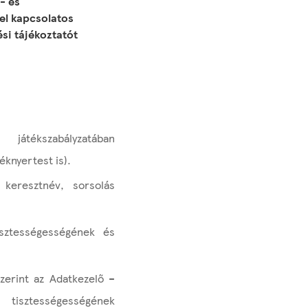
- és
el kapcsolatos
si tájékoztatót
játékszabályzatában
éknyertest is).
 keresztnév, sorsolás
isztességességének és
zerint az Adatkezelő –
 tisztességességének