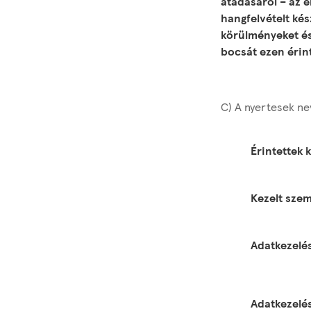
átadásáról – az é
hangfelvételt ké
körülményeket és 
bocsát ezen érin
C) A nyertesek ne
Érintettek 
Kezelt szem
Adatkezelés
Adatkezelés