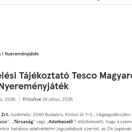
a 1 Nyereményjáték
lési Tájékoztató Tesco Magyar
 Nyereményjáték
s, 2026
Frissítve
24 július, 2026
 Zrt.
(székhely: 2040 Budaörs, Kinizsi út 1-3.; cégjegyzékszám
sco
”, „
Társaság
” vagy „
Adatkezelő
”) elkötelezett, hogy a szem
nkor hatályos adatvédelmi jogszabályok szerint, az Ön jogainak