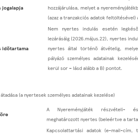
 jogalapja
hozzájárulása, melyet a nyereményjátékb
(azaz a tranzakciós adatok feltöltésével)
Nem nyertes indulás esetén legkés
lezárásáig (2026.május.22), nyertes ind
s időtartama
nyertes által történő átvételig, mel
pályázó személyes adatainak kezelés
kerül sor – lásd alább a B) pontot.
átadása (a nyertesek személyes adatainak kezelése)
A Nyereményjáték részvételi- és 
köre
meghatározott nyertes (beleértve a tartal
Kapcsolattartási adatok (e-mail-cím, 