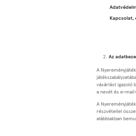
Adatvédelmi
Kapcsolat, 
Az adatkeze
A Nyereményjáték
játékszabályzatáb
vásárlást igazoló 
a nevét és e-mai
A Nyereményjáték 
részvétellel össz
alábbiakban bemut