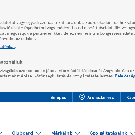
adatokat vagy egyedi azonosítókat tárolunk a készülékeden, és hozzáf
asztásával elfogadhatod vagy módosíthatod a beállításaidat, illetve ug
aidat megosztjuk a partnereinkkel, de ez nem érinti a böngészési adatai
ényedet az oldalon.
tatónkat
.
használjuk
vizsgálata azonosítás céljából. Információk tárolása és/vagy elérése az
artalmak mérése, közönségkutatás és szolgáltatásfejlesztés.
Felelősség
Belépés
Áruházkereső
Kap
Clubcard
Márkáink
Szolgáltatásaink