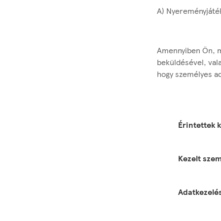
A) Nyereményjáték
Amennyiben Ön, mi
beküldésével, vala
hogy személyes ada
Érintettek 
Kezelt szem
Adatkezelés