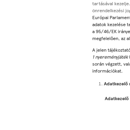
tartásával kezelj
önrendelkezési jog
Európai Parlamen
adatok kezelése t
a 95/46/EK irányel
megfelelően, az al
A jelen tájékoztat
1 nyereményjáték
során végzett, va
információkat.
Adatkezelő
Adatkezelő