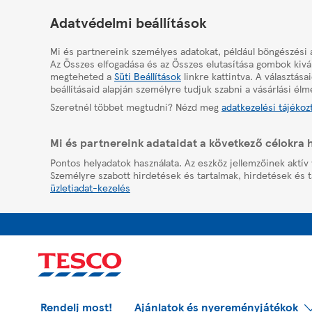
HelpPage
Adatvédelmi beállítások
Mi és partnereink személyes adatokat, például böngészési 
Az Összes elfogadása és az Összes elutasítása gombok kivál
megteheted a
Süti Beállítások
linkre kattintva. A választás
beállításaid alapján személyre tudjuk szabni a vásárlási élm
Szeretnél többet megtudni? Nézd meg
adatkezelési tájékoz
Mi és partnereink adataidat a következő célokra 
Pontos helyadatok használata. Az eszköz jellemzőinek aktív 
Személyre szabott hirdetések és tartalmak, hirdetések és t
üzletiadat-kezelés
Rendelj most!
Ajánlatok és nyereményjátékok