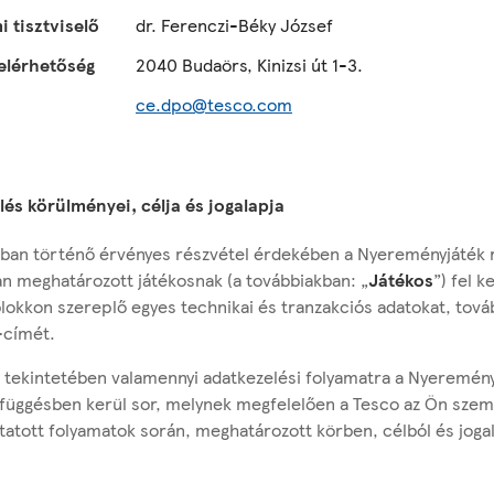
 tisztviselő
dr. Ferenczi-Béky József
elérhetőség
2040 Budaörs, Kinizsi út 1-3.
ce.dpo@tesco.com
lés körülményei, célja és jogalapja
ban történő érvényes részvétel érdekében a Nyereményjáték r
an meghatározott játékosnak (a továbbiakban: „
Játékos
”) fel k
blokkon szereplő egyes technikai és tranzakciós adatokat, tová
l-címét.
tekintetében valamennyi adatkezelési folyamatra a Nyeremén
efüggésben kerül sor, melynek megfelelően a Tesco az Ön szemé
atott folyamatok során, meghatározott körben, célból és jogal