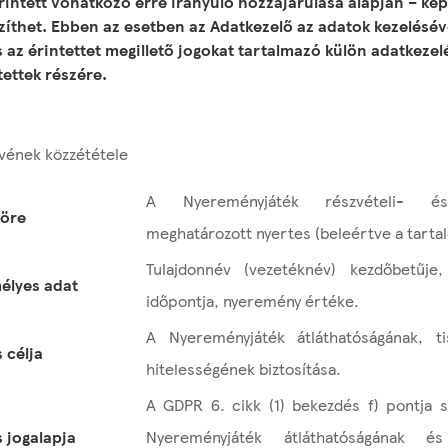
rintett vonatkozó erre irányuló hozzájárulása alapján – kép
szíthet. Ebben az esetben az Adatkezelő az adatok kezelésév
az érintettet megillető jogokat tartalmazó külön adatkezelé
tettek részére.
vének közzététele
A Nyereményjáték részvételi- és 
köre
meghatározott nyertes (beleértve a tartal
Tulajdonnév (vezetéknév) kezdőbetűje,
élyes adat
időpontja, nyeremény értéke.
A Nyereményjáték átláthatóságának, t
 célja
hitelességének biztosítása.
A GDPR 6. cikk (1) bekezdés f) pontja s
 jogalapja
Nyereményjáték átláthatóságának és