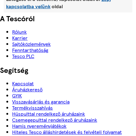
kapcsolatba velünk
oldal
A Tescóról
Rólunk
Karrier
Sajtóközlemények
Fenntarthatóság
Tesco PLC
Segítség
Kapcsolat
Áruházkereső
GYIK
Visszavásárlás és garancia
Termékvisszahívás
Húspulttal rendelkező áruházaink
Csemegepulttal rendelkező áruházaink
Hamis nyereményjátékok
Hiteles Tesco álláshirdetések és felvételi folyamat