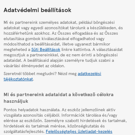
HelpPage
Adatvédelmi beállítások
Mi és partnereink személyes adatokat, például böngészési
adatokat vagy egyedi azonosítókat tárolunk a készülékeden, és
hozzáférhetünk azokhoz. Az Összes elfogadása és az Összes
elutasítása gombok kiválasztásával elfogadhatod vagy
módosíthatod a beállításaidat, illetve ugyanezt bármikor
megteheted a
Süti Beállítások
linkre kattintva. A választásaidat
megosztjuk a partnereinkkel, de ez nem érinti a böngészési
adataidat. A beállításaid alapján személyre tudjuk szabni a
vásárlási élményedet az oldalon.
Szeretnél többet megtudni? Nézd meg
adatkezelési
tájékoztatónkat
.
Mi és partnereink adataidat a következő célokra
használjuk
Pontos helyadatok használata. Az eszköz jellemzőinek aktív
vizsgálata azonosítás céljából. Információk tárolása és/vagy
elérése az eszközön. Személyre szabott hirdetések és tartalmak,
hirdetések és tartalmak mérése, közönségkutatás és
szolgáltatásfejlesztés.
Felelősségteljes üzletiadat-kezelés