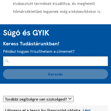
kiválasztott termékek kiszállítva, és megfelelő
hőmérsékletűek legyenek még a kézbesítéskor is.
Súgó és GYIK
Keress Tudástárunkban!
Például hogyan frissíthetem a címemet?
Keresés
További segítségre van szükséged?
Látogass el a tesco.hu/kapcsolat oldalra.
Lépj