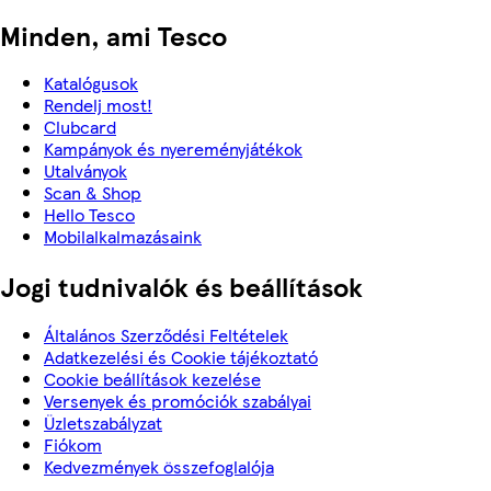
Minden, ami Tesco
Katalógusok
Rendelj most!
Clubcard
Kampányok és nyereményjátékok
Utalványok
Scan & Shop
Hello Tesco
Mobilalkalmazásaink
Jogi tudnivalók és beállítások
Általános Szerződési Feltételek
Adatkezelési és Cookie tájékoztató
Cookie beállítások kezelése
Versenyek és promóciók szabályai
Üzletszabályzat
Fiókom
Kedvezmények összefoglalója