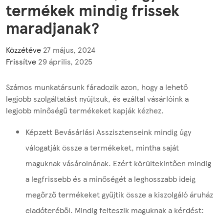
termékek mindig frissek
maradjanak?
Közzétéve
27 május, 2024
Frissítve
29 április, 2025
Számos munkatársunk fáradozik azon, hogy a lehető
legjobb szolgáltatást nyújtsuk, és ezáltal vásárlóink a
legjobb minőségű termékeket kapják kézhez.
Képzett Bevásárlási Asszisztenseink mindig úgy
válogatják össze a termékeket, mintha saját
maguknak vásárolnának. Ezért körültekintően mindig
a legfrissebb és a minőségét a leghosszabb ideig
megőrző termékeket gyűjtik össze a kiszolgáló áruház
eladóteréből. Mindig felteszik maguknak a kérdést: