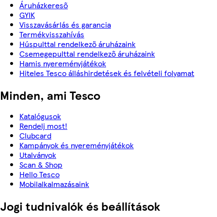
Áruházkereső
GYIK
Visszavásárlás és garancia
Termékvisszahívás
Húspulttal rendelkező áruházaink
Csemegepulttal rendelkező áruházaink
Hamis nyereményjátékok
Hiteles Tesco álláshirdetések és felvételi folyamat
Minden, ami Tesco
Katalógusok
Rendelj most!
Clubcard
Kampányok és nyereményjátékok
Utalványok
Scan & Shop
Hello Tesco
Mobilalkalmazásaink
Jogi tudnivalók és beállítások