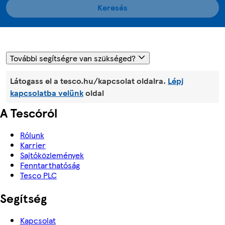
Keresés
További segítségre van szükséged?
Látogass el a tesco.hu/kapcsolat oldalra.
Lépj
kapcsolatba velünk
oldal
A Tescóról
Rólunk
Karrier
Sajtóközlemények
Fenntarthatóság
Tesco PLC
Segítség
Kapcsolat