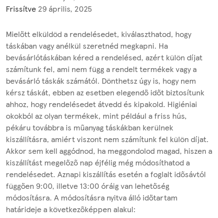
Frissítve
29 április, 2025
Mielőtt elküldöd a rendelésedet, kiválaszthatod, hogy
táskában vagy anélkül szeretnéd megkapni. Ha
bevásárlótáskában kéred a rendelésed, azért külön díjat
számítunk fel, ami nem függ a rendelt termékek vagy a
bevásárló táskák számától. Dönthetsz úgy is, hogy nem
kérsz táskát, ebben az esetben elegendő időt biztosítunk
ahhoz, hogy rendelésedet átvedd és kipakold. Higiéniai
okokból az olyan termékek, mint például a friss hús,
pékáru továbbra is műanyag táskákban kerülnek
kiszállításra, amiért viszont nem számítunk fel külön díjat.
Akkor sem kell aggódnod, ha meggondolod magad, hiszen a
kiszállítást megelőző nap éjfélig még módosíthatod a
rendelésedet. Aznapi kiszállítás esetén a foglalt idősávtól
függően 9:00, illetve 13:00 óráig van lehetőség
módosításra. A módosításra nyitva álló időtartam
határideje a következőképpen alakul: