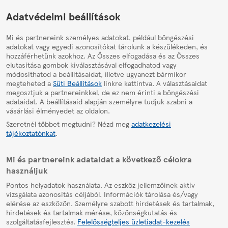
HelpPage
Adatvédelmi beállítások
Mi és partnereink személyes adatokat, például böngészési
adatokat vagy egyedi azonosítókat tárolunk a készülékeden, és
hozzáférhetünk azokhoz. Az Összes elfogadása és az Összes
elutasítása gombok kiválasztásával elfogadhatod vagy
módosíthatod a beállításaidat, illetve ugyanezt bármikor
megteheted a
Süti Beállítások
linkre kattintva. A választásaidat
megosztjuk a partnereinkkel, de ez nem érinti a böngészési
adataidat. A beállításaid alapján személyre tudjuk szabni a
vásárlási élményedet az oldalon.
Szeretnél többet megtudni? Nézd meg
adatkezelési
tájékoztatónkat
.
Mi és partnereink adataidat a következő célokra
használjuk
Pontos helyadatok használata. Az eszköz jellemzőinek aktív
vizsgálata azonosítás céljából. Információk tárolása és/vagy
elérése az eszközön. Személyre szabott hirdetések és tartalmak,
hirdetések és tartalmak mérése, közönségkutatás és
szolgáltatásfejlesztés.
Felelősségteljes üzletiadat-kezelés