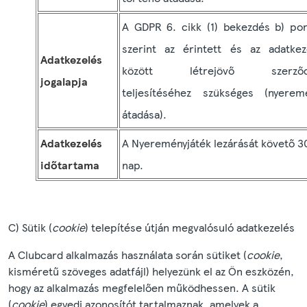
A GDPR 6. cikk (1) bekezdés b) pon
szerint az érintett és az adatkez
Adatkezelés
között létrejövő szerződ
jogalapja
teljesítéséhez szükséges (nyerem
átadása).
Adatkezelés
A Nyereményjáték lezárását követő 3
időtartama
nap.
C) Sütik (
cookie
) telepítése útján megvalósuló adatkezelés
A Clubcard alkalmazás használata során sütiket (
cookie
,
kisméretű szöveges adatfájl) helyezünk el az Ön eszközén,
hogy az alkalmazás megfelelően működhessen. A sütik
(
cookie
) egyedi azonosítót tartalmaznak, amelyek a