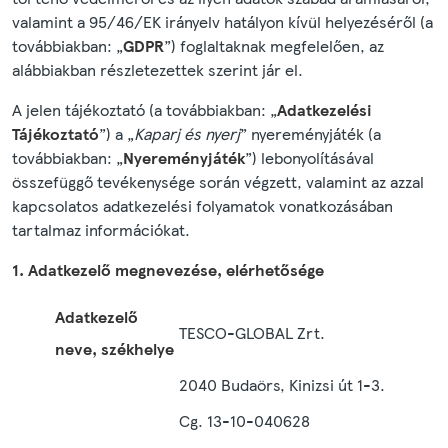
valamint a 95/46/EK irányelv hatályon kívül helyezéséről (a
továbbiakban: „
GDPR
”) foglaltaknak megfelelően, az
alábbiakban részletezettek szerint jár el.
A jelen tájékoztató (a továbbiakban: „
Adatkezelési
Tájékoztató
”) a „
Kaparj és nyerj
” nyereményjáték (a
továbbiakban: „
Nyereményjáték
”) lebonyolításával
összefüggő tevékenysége során végzett, valamint az azzal
kapcsolatos adatkezelési folyamatok vonatkozásában
tartalmaz információkat.
1. Adatkezelő megnevezése, elérhetősége
Adatkezelő
TESCO-GLOBAL Zrt.
neve, székhelye
2040 Budaörs, Kinizsi út 1-3.
Cg. 13-10-040628