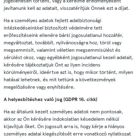
jogellenesen történt, vagy a kérelme eredményeként
javítanunk kell az adatait, visszatérítjük Önnek ezt a díjat.
Ha a személyes adatok fejlett adatbiztonsági
intézkedéseinkkel biztosított védelmére tett
erőfeszítéseink ellenére bárki jogosulatlanul hozzáfér,
megváltoztat, továbbít, nyilvánosságra hoz, töröl vagy
megsemmisít, valamint véletlen megsemmisülést és
sérülést okoz, vagy egyébként jogosulatlanul kezeli adatait,
kérésére tájékoztatjuk Önt az ilyen incidens
körülményeiről, ideértve azt is, hogy mikor történt, milyen
hatásai lehetnek, és mit tettünk a következmények
megelőzésére vagy enyhítésére.
A helyesbítéshez való jog (GDPR 16. cikk)
Ha az általunk kezelt személyes adatok nem pontosak,
akkor az Ön kérésére indokolatlan késedelem nélkül
kijavítjuk őket. Ön jogosult arra is, hogy kérje a hiányos
személyes adatai kiegészítését erre vonatkozó nyilatkozat