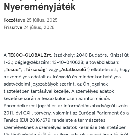
Nyereményjáték
Közzétéve
25 július, 2025
Frissítve
24 július, 2026
A
TESCO-GLOBAL Zrt.
(székhely: 2040 Budaörs, Kinizsi út
1-3.; cégjegyzékszám: 13-10-040628; a továbbiakban:
„
Tesco
”, „
Társaság
” vagy „
Adatkezelő
”) elkötelezett, hogy
a személyes adatait az irányadó és mindenkor hatályos
adatvédelmi jogszabályok szerint, az Ön jogainak
tiszteletben tartásával kezelje. A személyes adatok
kezelése során a Tesco különösen az információs
önrendelkezési jogról és az információszabadságról szóló
2011. évi CXII. törvény, valamint az Európai Parlament és a
Tanács (EU) 2016/679 rendelete a természetes
személyeknek a személyes adatok kezelése tekintetében
történő védelméről és az ilyen adatok szabad áramlásáról,