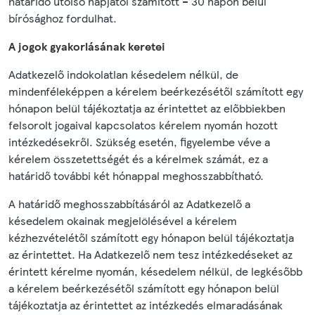
határidő utolsó napjától számított – 30 napon belül
bírósághoz fordulhat.
A jogok gyakorlásának keretei
Adatkezelő indokolatlan késedelem nélkül, de
mindenféleképpen a kérelem beérkezésétől számított egy
hónapon belül tájékoztatja az érintettet az előbbiekben
felsorolt jogaival kapcsolatos kérelem nyomán hozott
intézkedésekről. Szükség esetén, figyelembe véve a
kérelem összetettségét és a kérelmek számát, ez a
határidő további két hónappal meghosszabbítható.
A határidő meghosszabbításáról az Adatkezelő a
késedelem okainak megjelölésével a kérelem
kézhezvételétől számított egy hónapon belül tájékoztatja
az érintettet. Ha Adatkezelő nem tesz intézkedéseket az
érintett kérelme nyomán, késedelem nélkül, de legkésőbb
a kérelem beérkezésétől számított egy hónapon belül
tájékoztatja az érintettet az intézkedés elmaradásának