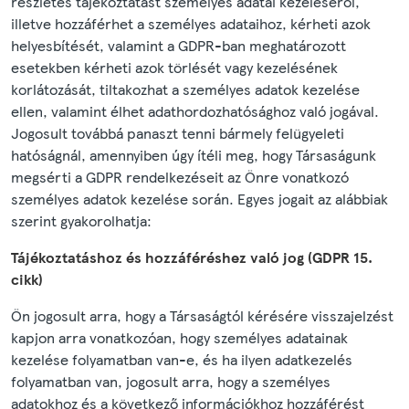
részletes tájékoztatást személyes adatai kezeléséről,
illetve hozzáférhet a személyes adataihoz, kérheti azok
helyesbítését, valamint a GDPR-ban meghatározott
esetekben kérheti azok törlését vagy kezelésének
korlátozását, tiltakozhat a személyes adatok kezelése
ellen, valamint élhet adathordozhatósághoz való jogával.
Jogosult továbbá panaszt tenni bármely felügyeleti
hatóságnál, amennyiben úgy ítéli meg, hogy Társaságunk
megsérti a GDPR rendelkezéseit az Önre vonatkozó
személyes adatok kezelése során. Egyes jogait az alábbiak
szerint gyakorolhatja:
Tájékoztatáshoz és hozzáféréshez való jog (GDPR 15.
cikk)
Ön jogosult arra, hogy a Társaságtól kérésére visszajelzést
kapjon arra vonatkozóan, hogy személyes adatainak
kezelése folyamatban van-e, és ha ilyen adatkezelés
folyamatban van, jogosult arra, hogy a személyes
adatokhoz és a következő információkhoz hozzáférést