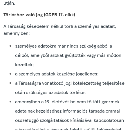
útján.
Törléshez való jog (GDPR 17. cikk)
A Társaság késedelem nélkül törli a személyes adatait,
amennyiben:
személyes adatokra már nincs szükség abból a
célból, amelyből azokat gyűjtötték vagy más módon
kezelték;
a személyes adatok kezelése jogellenes;
a Társaságra vonatkozó jogi kötelezettség teljesítése
okán szükséges az adatok törlése;
amennyiben a 16. életévét be nem töltött gyermek
adatainak kezeléséhez információs társadalommal
összefüggő szolgáltatások kínálásával kapcsolatosan
a hozzájárulást a gyermek feletti szülői felügyeletet