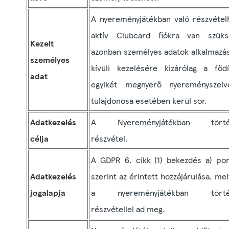
A nyereményjátékban való részvétel
aktív Clubcard fiókra van szüks
Kezelt
azonban személyes adatok alkalmazá
személyes
kívüli kezelésére kizárólag a fődí
adat
egyikét megnyerő nyereményszelv
tulajdonosa esetében kerül sor.
Adatkezelés
A Nyereményjátékban törté
célja
részvétel.
A GDPR 6. cikk (1) bekezdés a) pon
Adatkezelés
szerint az érintett hozzájárulása, mel
jogalapja
a nyereményjátékban törté
részvétellel ad meg.