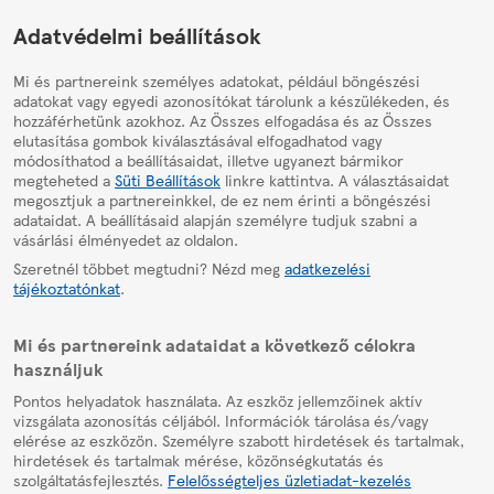
HelpPage
Adatvédelmi beállítások
Mi és partnereink személyes adatokat, például böngészési
adatokat vagy egyedi azonosítókat tárolunk a készülékeden, és
hozzáférhetünk azokhoz. Az Összes elfogadása és az Összes
elutasítása gombok kiválasztásával elfogadhatod vagy
módosíthatod a beállításaidat, illetve ugyanezt bármikor
megteheted a
Süti Beállítások
linkre kattintva. A választásaidat
megosztjuk a partnereinkkel, de ez nem érinti a böngészési
adataidat. A beállításaid alapján személyre tudjuk szabni a
vásárlási élményedet az oldalon.
Szeretnél többet megtudni? Nézd meg
adatkezelési
tájékoztatónkat
.
Mi és partnereink adataidat a következő célokra
használjuk
Pontos helyadatok használata. Az eszköz jellemzőinek aktív
vizsgálata azonosítás céljából. Információk tárolása és/vagy
elérése az eszközön. Személyre szabott hirdetések és tartalmak,
hirdetések és tartalmak mérése, közönségkutatás és
szolgáltatásfejlesztés.
Felelősségteljes üzletiadat-kezelés