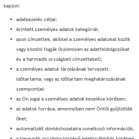
kapjon:
adatkezelés céljai;
érintett személyes adatok kategóriái;
azon címzettek, akikkel a személyes adatokat közlik
vagy közölni fogják (különösen az adatfeldolgozókat
és a harmadik országbeli címzetteket);
a személyes adatok tárolásának tervezett
időtartama, vagy az időtartam meghatározásának
szempontjai;
az Ön jogai a személyes adatok kezelése körében;
az adatok forrása, amennyiben nem Öntől gyűjtötték
őket;
automatizált döntéshozatalra vonatkozó információk,
a harmadik országba történő adattovábbítás körében