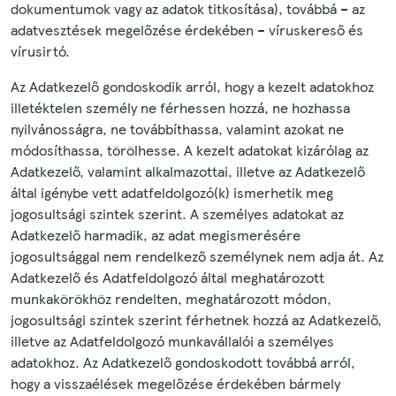
dokumentumok vagy az adatok titkosítása), továbbá – az
adatvesztések megelőzése érdekében – víruskereső és
vírusirtó.
Az Adatkezelő gondoskodik arról, hogy a kezelt adatokhoz
illetéktelen személy ne férhessen hozzá, ne hozhassa
nyilvánosságra, ne továbbíthassa, valamint azokat ne
módosíthassa, törölhesse. A kezelt adatokat kizárólag az
Adatkezelő, valamint alkalmazottai, illetve az Adatkezelő
által igénybe vett adatfeldolgozó(k) ismerhetik meg
jogosultsági szintek szerint. A személyes adatokat az
Adatkezelő harmadik, az adat megismerésére
jogosultsággal nem rendelkező személynek nem adja át. Az
Adatkezelő és Adatfeldolgozó által meghatározott
munkakörökhöz rendelten, meghatározott módon,
jogosultsági szintek szerint férhetnek hozzá az Adatkezelő,
illetve az Adatfeldolgozó munkavállalói a személyes
adatokhoz. Az Adatkezelő gondoskodott továbbá arról,
hogy a visszaélések megelőzése érdekében bármely