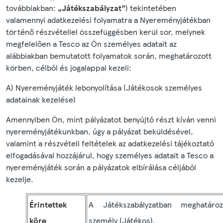
továbbiakban:
„Játékszabályzat”
) tekintetében
valamennyi adatkezelési folyamatra a Nyereményjátékban
történő részvétellel összefüggésben kerül sor, melynek
megfelelően a Tesco az Ön személyes adatait az
alábbiakban bemutatott folyamatok során, meghatározott
körben, célból és jogalappal kezeli:
A) Nyereményjáték lebonyolítása (Játékosok személyes
adatainak kezelése)
Amennyiben Ön, mint pályázatot benyújtó részt kíván venni
nyereményjátékunkban, úgy a pályázat beküldésével,
valamint a részvételi feltételek az adatkezelési tájékoztató
elfogadásával hozzájárul, hogy személyes adatait a Tesco a
nyereményjáték során a pályázatok elbírálása céljából
kezelje.
Érintettek
A Játékszabályzatban meghatároz
köre
személy (Játékos).