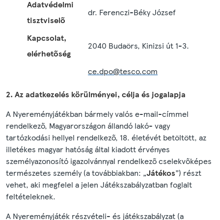
Adatvédelmi
dr. Ferenczi-Béky József
tisztviselő
Kapcsolat,
2040 Budaörs, Kinizsi út 1-3.
elérhetőség
ce.dpo@tesco.com
2. Az adatkezelés körülményei, célja és jogalapja
A Nyereményjátékban bármely valós e-mail-címmel
rendelkező, Magyarországon állandó lakó- vagy
tartózkodási hellyel rendelkező, 18. életévét betöltött, az
illetékes magyar hatóság által kiadott érvényes
személyazonosító igazolvánnyal rendelkező cselekvőképes
természetes személy (a továbbiakban: „
Játékos
”) részt
vehet, aki megfelel a jelen Játékszabályzatban foglalt
feltételeknek.
A Nyereményjáték részvételi- és játékszabályzat (a