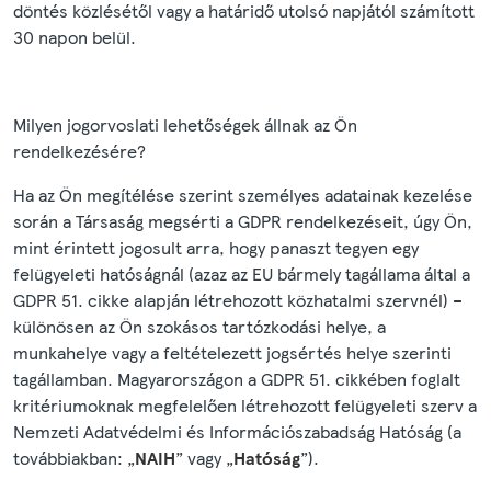
döntés közlésétől vagy a határidő utolsó napjától számított
30 napon belül.
Milyen jogorvoslati lehetőségek állnak az Ön
rendelkezésére?
Ha az Ön megítélése szerint személyes adatainak kezelése
során a Társaság megsérti a GDPR rendelkezéseit, úgy Ön,
mint érintett jogosult arra, hogy panaszt tegyen egy
felügyeleti hatóságnál (azaz az EU bármely tagállama által a
GDPR 51. cikke alapján létrehozott közhatalmi szervnél) –
különösen az Ön szokásos tartózkodási helye, a
munkahelye vagy a feltételezett jogsértés helye szerinti
tagállamban. Magyarországon a GDPR 51. cikkében foglalt
kritériumoknak megfelelően létrehozott felügyeleti szerv a
Nemzeti Adatvédelmi és Információszabadság Hatóság (a
továbbiakban: „
NAIH
” vagy „
Hatóság
”).