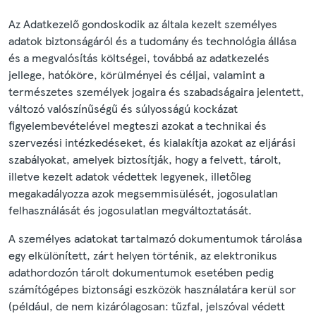
Az Adatkezelő gondoskodik az általa kezelt személyes
adatok biztonságáról és a tudomány és technológia állása
és a megvalósítás költségei, továbbá az adatkezelés
jellege, hatóköre, körülményei és céljai, valamint a
természetes személyek jogaira és szabadságaira jelentett,
változó valószínűségű és súlyosságú kockázat
figyelembevételével megteszi azokat a technikai és
szervezési intézkedéseket, és kialakítja azokat az eljárási
szabályokat, amelyek biztosítják, hogy a felvett, tárolt,
illetve kezelt adatok védettek legyenek, illetőleg
megakadályozza azok megsemmisülését, jogosulatlan
felhasználását és jogosulatlan megváltoztatását.
A személyes adatokat tartalmazó dokumentumok tárolása
egy elkülönített, zárt helyen történik, az elektronikus
adathordozón tárolt dokumentumok esetében pedig
számítógépes biztonsági eszközök használatára kerül sor
(például, de nem kizárólagosan: tűzfal, jelszóval védett