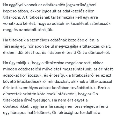
Ha aggályai vannak az adatkezelés jogszerűségével
kapcsolatban, akkor jogosult az adatkezelés ellen
tiltakozni. A tiltakozásnak tartalmaznia kell egy arra
vonatkozó kérést, hogy az adatainak kezelését szüntessük
meg, és az adatait töröljük.
Ha tiltakozik a személyes adatának kezelése ellen, a
Társaság egy hónapon belül megvizsgálja a tiltakozás okait,
érdemi döntést hoz, és írásban értesíti Önt a döntéséről.
Ha úgy találjuk, hogy a tiltakozása megalapozott, akkor
minden adatkezelési műveletet megszüntetünk, az érintett
adatokat korlátozzuk, és értesítjük a tiltakozásról és az azt
követő intézkedésekről mindazokat, akiknek a tiltakozással
érintett személyes adatot korábban továbbítottuk. Ezek a
címzettek szintén kötelesek intézkedni, hogy az Ön
tiltakozása érvényesüljön. Ha nem ért egyet a
döntésünkkel, vagy ha a Társaság nem tesz eleget a fenti
egy hónapos határidőnek, Ön bírósághoz fordulhat a