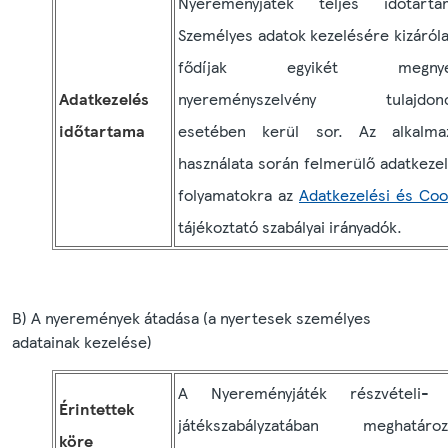
Nyereményjáték teljes időtarta
Személyes adatok kezelésére kizáróla
fődíjak egyikét megnye
Adatkezelés
nyereményszelvény tulajdon
időtartama
esetében kerül sor. Az alkalma
használata során felmerülő adatkezel
folyamatokra az
Adatkezelési és Coo
tájékoztató szabályai irányadók.
B) A nyeremények átadása (a nyertesek személyes
adatainak kezelése)
A Nyereményjáték részvételi-
Érintettek
játékszabályzatában meghatároz
köre