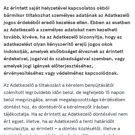
Az érintett saját helyzetével kapcsolatos okból
bármikor tiltakozhat személyes adatának az Adatkezelő
jogos érdekéből eredő kezelése ellen. Ebben az esetben
az Adatkezelő a személyes adatokat nem kezelheti
tovább, kivéve, ha az Adatkezelő bizonyítja, hogy az
adatkezelést olyan kényszerítő erejű jogos okok
indokolják, amelyek elsőbbséget élveznek az érintett
érdekeivel, jogaival és szabadságaival szemben, vagy
amelyek jogi igények előterjesztéséhez,
érvényesítéséhez vagy védelméhez kapcsolódnak.
Az Adatkezelő a tiltakozást a kérelem benyújtásától
számított legrövidebb időn belül, de legfeljebb 15 napon
belül megvizsgálja, annak megalapozottsága kérdésében
döntést hoz, és döntéséről a kérelmezőt írásban
tájékoztatja. Ha az érintett az Adatkezelő döntésével nem
ért egyet, illetve, ha az Adatkezelő a fenti határidőt
elmulasztja, az érintett – a döntés közlésétől, illetve a