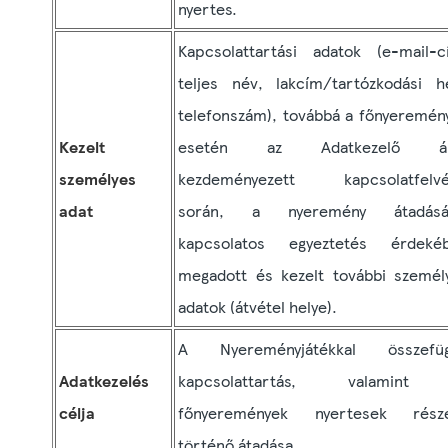
nyertes.
Kapcsolattartási adatok (e-mail-c
teljes név, lakcím/tartózkodási he
telefonszám), továbbá a főnyeremén
Kezelt
esetén az Adatkezelő ált
személyes
kezdeményezett kapcsolatfelvé
adat
során, a nyeremény átadásá
kapcsolatos egyeztetés érdeké
megadott és kezelt további személ
adatok (átvétel helye).
A Nyereményjátékkal összefü
Adatkezelés
kapcsolattartás, valamint
célja
főnyeremények nyertesek rész
történő átadása.