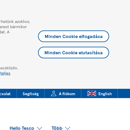
érhetünk azokhoz.
yanezt bármikor
dat. A
Minden Cookie elfogadása
Minden Cookie elutasítása
 eszközön.
teljes
csolat
Segítség
A fiókom
English
Hello Tesco
Több