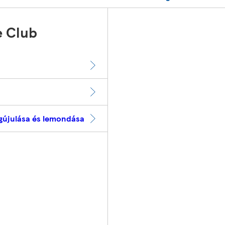
e Club
gújulása és lemondása