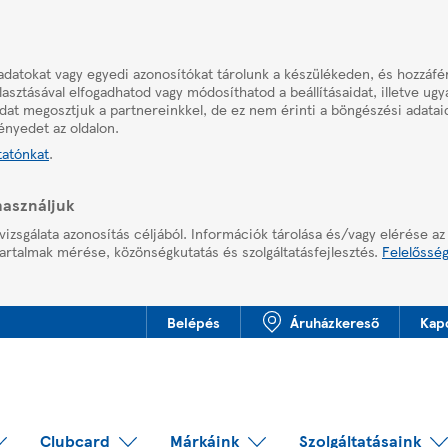
adatokat vagy egyedi azonosítókat tárolunk a készülékeden, és hozzáf
asztásával elfogadhatod vagy módosíthatod a beállításaidat, illetve ug
aidat megosztjuk a partnereinkkel, de ez nem érinti a böngészési adatai
ényedet az oldalon.
tatónkat
.
használjuk
vizsgálata azonosítás céljából. Információk tárolása és/vagy elérése az
artalmak mérése, közönségkutatás és szolgáltatásfejlesztés.
Felelősség
Belépés
Áruházkereső
Kap
Clubcard
Márkáink
Szolgáltatásaink