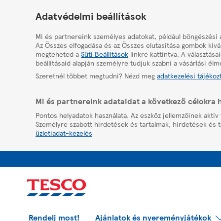
HelpPage
Adatvédelmi beállítások
Mi és partnereink személyes adatokat, például böngészési 
Az Összes elfogadása és az Összes elutasítása gombok kivál
megteheted a
Süti Beállítások
linkre kattintva. A választás
beállításaid alapján személyre tudjuk szabni a vásárlási élm
Szeretnél többet megtudni? Nézd meg
adatkezelési tájékoz
Mi és partnereink adataidat a következő célokra 
Pontos helyadatok használata. Az eszköz jellemzőinek aktív 
Személyre szabott hirdetések és tartalmak, hirdetések és t
üzletiadat-kezelés
Rendelj most!
Ajánlatok és nyereményjátékok