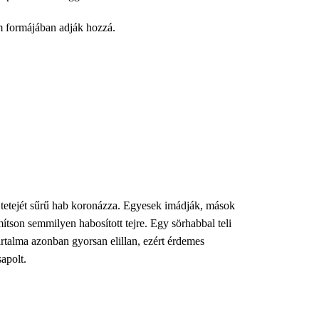
m formájában adják hozzá.
r tetejét sűrű hab koronázza. Egyesek imádják, mások
ítson semmilyen habosított tejre. Egy sörhabbal teli
artalma azonban gyorsan elillan, ezért érdemes
apolt.