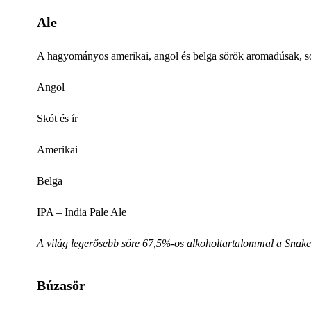
Ale
A hagyományos amerikai, angol és belga sörök aromadúsak, so
Angol
Skót és ír
Amerikai
Belga
IPA – India Pale Ale
A világ legerősebb söre 67,5%-os alkoholtartalommal a Snak
Búzasör