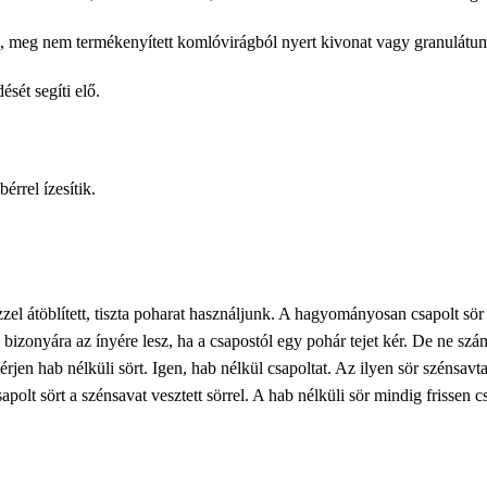
ű, meg nem termékenyített komlóvirágból nyert kivonat vagy granulátu
ését segíti elő.
rrel ízesítik.
zel átöblített, tiszta poharat használjunk. A hagyományosan csapolt sö
bizonyára az ínyére lesz, ha a csapostól egy pohár tejet kér. De ne szám
rjen hab nélküli sört. Igen, hab nélkül csapoltat. Az ilyen sör szénsavt
olt sört a szénsavat vesztett sörrel. A hab nélküli sör mindig frissen cs