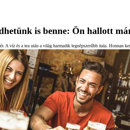
ödhetünk is benne: Ön hallott má
 A víz és a tea után a világ harmadik legnépszerűbb itala. Honnan ker