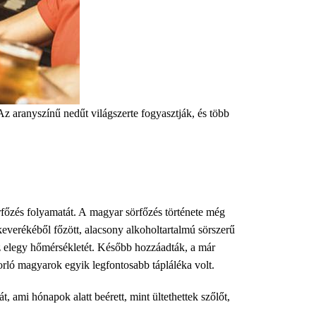
. Az aranyszínű nedűt világszerte fogyasztják, és több
rfőzés folyamatát. A magyar sörfőzés története még
keverékéből főzött, alacsony alkoholtartalmú sörszerű
 az elegy hőmérsékletét. Később hozzáadták, a már
dorló magyarok egyik legfontosabb tápláléka volt.
 ami hónapok alatt beérett, mint ültethettek szőlőt,