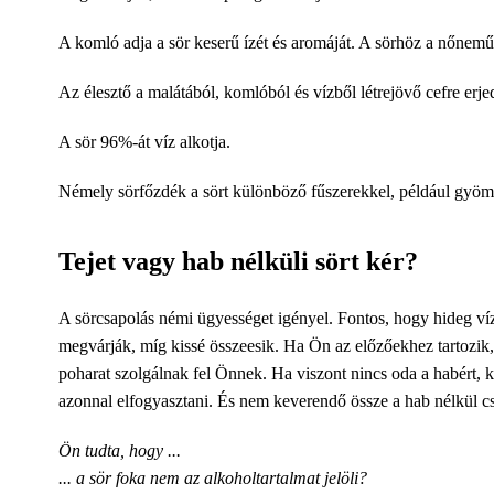
A komló adja a sör keserű ízét és aromáját. A sörhöz a nőnem
Az élesztő a malátából, komlóból és vízből létrejövő cefre erjed
A sör 96%-át víz alkotja.
Némely sörfőzdék a sört különböző fűszerekkel, például gyömbé
Tejet vagy hab nélküli sört kér?
A sörcsapolás némi ügyességet igényel. Fontos, hogy hideg víz
megvárják, míg kissé összeesik. Ha Ön az előzőekhez tartozik, 
poharat szolgálnak fel Önnek. Ha viszont nincs oda a habért, ké
azonnal elfogyasztani. És nem keverendő össze a hab nélkül csap
Ön tudta, hogy ...
... a sör foka nem az alkoholtartalmat jelöli?