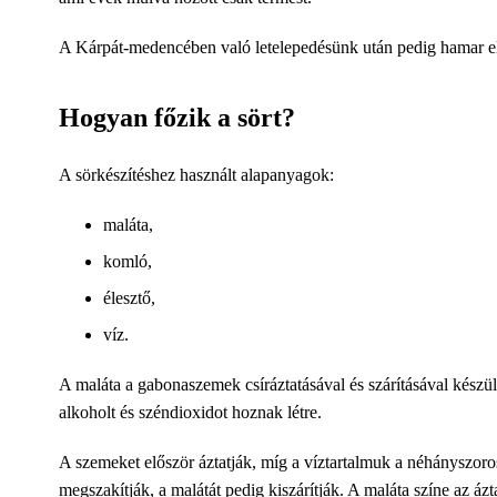
A Kárpát-medencében való letelepedésünk után pedig hamar els
Hogyan főzik a sört?
A sörkészítéshez használt alapanyagok:
maláta,
komló,
élesztő,
víz.
A maláta a gabonaszemek csíráztatásával és szárításával készü
alkoholt és széndioxidot hoznak létre.
A szemeket először áztatják, míg a víztartalmuk a néhányszorosá
megszakítják, a malátát pedig kiszárítják. A maláta színe az ázta