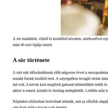
A sör malátából, vízből és komlóból készített, sörélesztővel erj
mint 40 ezer fajtája ismert.
A sör története
A sört már időszámításunk előtt négyezer évvel a mezopotámiai
nomád őseink korából ered. A sztyeppéken lovagló eleink itala
ital volt. A kövek közt megőrölt gabonát bőrtömlőkbe tették és
akkor is ismert, komlót és forrásig melegítették. Lehűtés után
Népünket elsősorban borivónak tekintik, ami az előzőek alapján
ami évek múlva hozott csak termést.