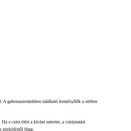
lhet. A gabonaszemekben található keményítők a sörben
 a csíra eléri a kívánt méretet, a csíráztatást
es pörköléstől függ.