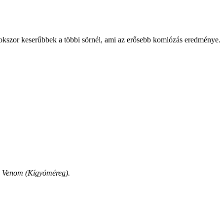
kszor keserűbbek a többi sörnél, ami az erősebb komlózás eredménye. 
e Venom (Kígyóméreg).