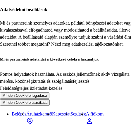
Adatvédelmi beállítások
Mi és partnereink személyes adatokat, például böngészési adatokat va
kiválasztásával elfogadhatod vagy módosíthatod a beállításaidat, illet
adataidat. A beállításaid alapján személyre tudjuk szabni a vásárlási él
Szeretnél többet megtudni? Nézd meg
adatkezelési tájékoztatónkat
.
Mi és partnereink adataidat a következő célokra használjuk
Pontos helyadatok használata. Az eszköz jellemzőinek aktív vizsgálata a
mérése, közönségkutatás és szolgáltatásfejlesztés.
Felelősségteljes üzletiadat-kezelés
Minden Cookie elfogadása
Minden Cookie elutasítása
Belépés
Áruházkereső
Kapcsolat
Segítség
A fiókom