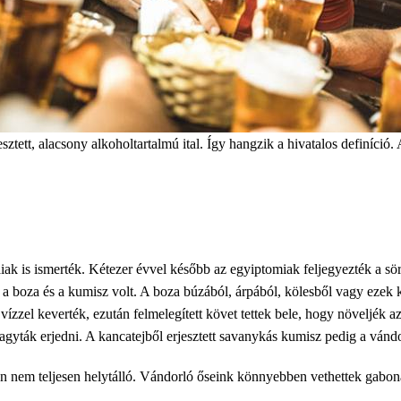
esztett, alacsony alkoholtartalmú ital. Így hangzik a hivatalos definíció
ak is ismerték. Kétezer évvel később az egyiptomiak feljegyezték a sö
 a boza és a kumisz volt. A boza búzából, árpából, kölesből vagy ezek 
 vízzel keverték, ezután felmelegített követ tettek bele, hogy növeljék
 hagyták erjedni. A kancatejből erjesztett savanykás kumisz pedig a ván
 nem teljesen helytálló. Vándorló őseink könnyebben vethettek gabonát,