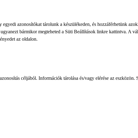
gy egyedi azonosítókat tárolunk a készülékeden, és hozzáférhetünk azo
ve ugyanezt bármikor megteheted a
Süti Beállítások
linkre kattintva. A vá
ményedet az oldalon.
zonosítás céljából. Információk tárolása és/vagy elérése az eszközön. S