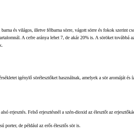
arna és világos, illetve félbarna sörre, vágott sörre és fokok szerint cs
rtalomnál. A cefre aránya lehet 7, de akár 20% is. A söröket továbbá az e
k.
érsékletet igénylő sörélesztőket használnak, amelyek a sör aromáját és í
lsó erjesztés. Felső erjesztésnél a szén-dioxid az élesztőt az erjesztőkád 
ú porter, de például az erős élesztős sör is.