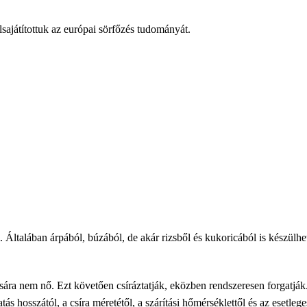
ajátítottuk az európai sörfőzés tudományát.
l. Általában árpából, búzából, de akár rizsből és kukoricából is készü
ra nem nő. Ezt követően csíráztatják, eközben rendszeresen forgatják. Ha
tás hosszától, a csíra méretétől, a szárítási hőmérséklettől és az esetleg