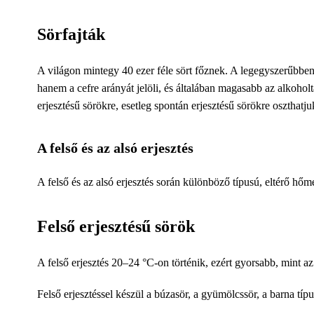
Sörfajták
A világon mintegy 40 ezer féle sört főznek. A legegyszerűbben b
hanem a cefre arányát jelöli, és általában magasabb az alkoholta
erjesztésű sörökre, esetleg spontán erjesztésű sörökre oszthatju
A felső és az alsó erjesztés
A felső és az alsó erjesztés során különböző típusú, eltérő hőm
Felső erjesztésű sörök
A felső erjesztés 20–24 °C-on történik, ezért gyorsabb, mint az a
Felső erjesztéssel készül a búzasör, a gyümölcssör, a barna típus