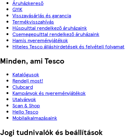
Áruházkereső
GYIK
Visszavásárlás és garancia
Termékvisszahívás
Húspulttal rendelkező áruházaink
Csemegepulttal rendelkező áruházaink
Hamis nyereményjátékok
Hiteles Tesco álláshirdetések és felvételi folyamat
Minden, ami Tesco
Katalógusok
Rendelj most!
Clubcard
Kampányok és nyereményjátékok
Utalványok
Scan & Shop
Hello Tesco
Mobilalkalmazásaink
Jogi tudnivalók és beállítások