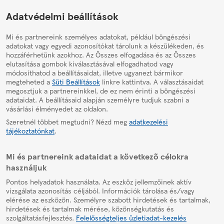
HelpPage
Adatvédelmi beállítások
Mi és partnereink személyes adatokat, például böngészési
adatokat vagy egyedi azonosítókat tárolunk a készülékeden, és
hozzáférhetünk azokhoz. Az Összes elfogadása és az Összes
elutasítása gombok kiválasztásával elfogadhatod vagy
módosíthatod a beállításaidat, illetve ugyanezt bármikor
megteheted a
Süti Beállítások
linkre kattintva. A választásaidat
megosztjuk a partnereinkkel, de ez nem érinti a böngészési
adataidat. A beállításaid alapján személyre tudjuk szabni a
vásárlási élményedet az oldalon.
Szeretnél többet megtudni? Nézd meg
adatkezelési
tájékoztatónkat
.
Mi és partnereink adataidat a következő célokra
használjuk
Pontos helyadatok használata. Az eszköz jellemzőinek aktív
vizsgálata azonosítás céljából. Információk tárolása és/vagy
elérése az eszközön. Személyre szabott hirdetések és tartalmak,
hirdetések és tartalmak mérése, közönségkutatás és
szolgáltatásfejlesztés.
Felelősségteljes üzletiadat-kezelés