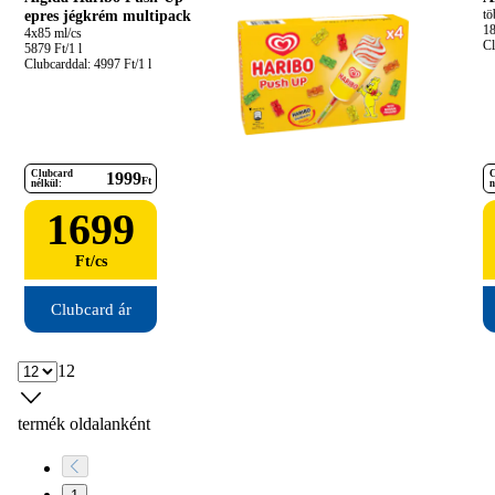
epres jégkrém multipack
tö
18
4x85 ml/cs

Cl
5879 Ft/1 l

Clubcarddal: 4997 Ft/1 l
Clubcard
C
1999
Ft
nélkül:
n
1699
Ft
/
cs
Clubcard ár
12
termék oldalanként