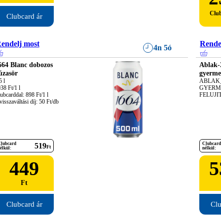
Clu
Clubcard ár
endelj most
Rende
4n 5ó
664 Blanc dobozos
Ablak-
úzasör
gyerme
 l

ABLAK_
38 Ft/1 l

GYERME
ubcarddal: 898 Ft/1 l

FELUJI
visszaváltási díj: 50 Ft/db
lubcard
Clubcard
519
Ft
élkül:
nélkül:
449
5
Ft
Clubcard ár
Clu