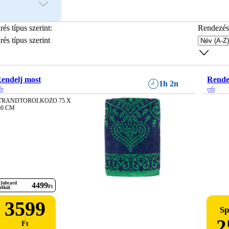
rés típus szerint
:
Rendezés
rés típus szerint
endelj most
Rende
1h 2n
TRANDTOROLKOZO 75 X 
50 CM
lubcard
4499
Ft
élkül:
3599
Sp
2
Ft