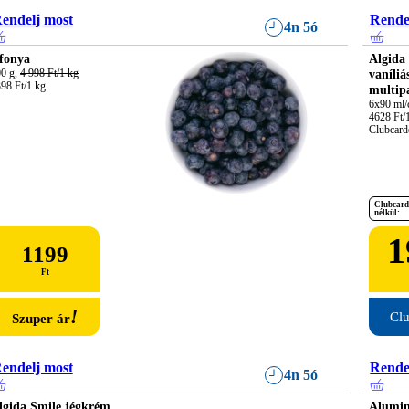
endelj most
Rende
4n 5ó
fonya
Algida 
0 g, 
4 998 Ft/1 kg
vaníliá
98 Ft/1 kg
multip
6x90 ml/c
4628 Ft/1 
Clubcardd
Clubcard
nélkül:
1
1199
Ft
!
Clu
Szuper ár
endelj most
Rende
4n 5ó
lgida Smile jégkrém
Alumin