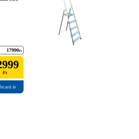
17990
Ft
2999
Ft
bcard ár