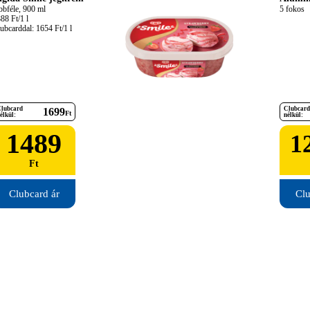
bbféle, 900 ml

5 fokos
88 Ft/1 l

ubcarddal: 1654 Ft/1 l
lubcard
Clubcard
1699
Ft
élkül:
nélkül:
1489
1
Ft
Clubcard ár
Clu