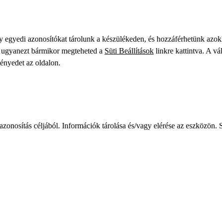
gy egyedi azonosítókat tárolunk a készülékeden, és hozzáférhetünk azo
ve ugyanezt bármikor megteheted a
Süti Beállítások
linkre kattintva. A vá
ményedet az oldalon.
zonosítás céljából. Információk tárolása és/vagy elérése az eszközön. S