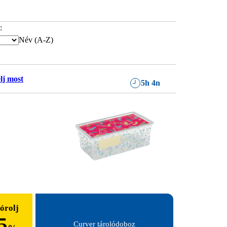
:
Név (A-Z)
lj most
5h 4n
órolj
5
Curver tárolódoboz