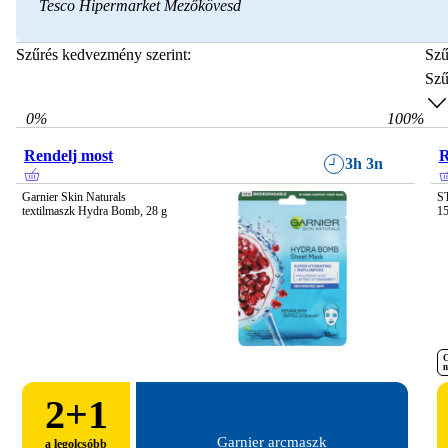
Tesco Hipermarket Mezőkövesd
Szűrés kedvezmény szerint:
Szű
Szű
0
%
100
%
Rendelj most
R
3h 3n
Garnier Skin Naturals 
S
textilmaszk Hydra Bomb, 28 g
1
C
n
2
+1
Garnier arcmaszk
a legolcsóbb