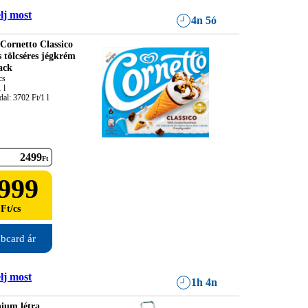
lj most
4n 5ó
Cornetto Classico
s tölcséres jégkrém
ack
s

l

al: 3702 Ft/1 l
2499
Ft
999
Ft
/
cs
bcard ár
lj most
1h 4n
ium létra