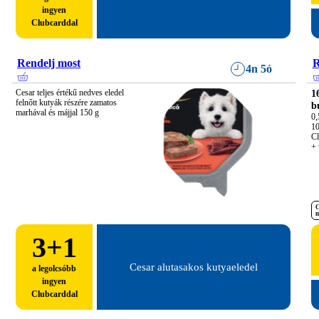
ingyen
Clubcarddal
Rendelj most
R
4n 5ó
Cesar teljes értékű nedves eledel 
1
felnőtt kutyák részére zamatos 
b
marhával és májjal 150 g
0,5
10
Cl
+ 
C
n
3
+1
Cesar alutasakos kutyaeledel
a legolcsóbb
ingyen
Clubcarddal