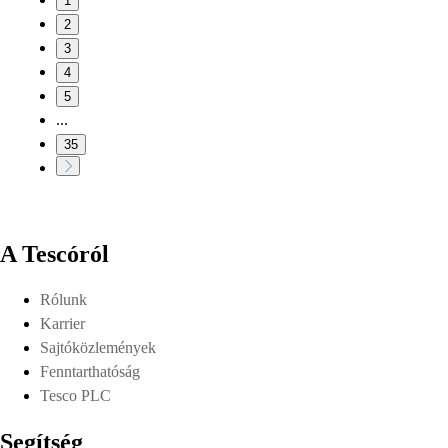
1
2
3
4
5
...
35
A Tescóról
Rólunk
Karrier
Sajtóközlemények
Fenntarthatóság
Tesco PLC
Segítség