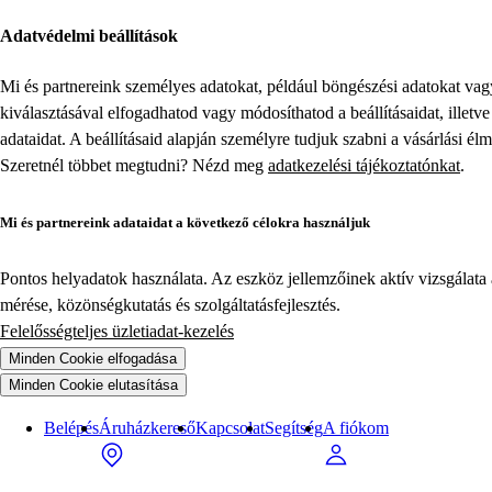
Adatvédelmi beállítások
Mi és partnereink személyes adatokat, például böngészési adatokat va
kiválasztásával elfogadhatod vagy módosíthatod a beállításaidat, illet
adataidat. A beállításaid alapján személyre tudjuk szabni a vásárlási él
Szeretnél többet megtudni? Nézd meg
adatkezelési tájékoztatónkat
.
Mi és partnereink adataidat a következő célokra használjuk
Pontos helyadatok használata. Az eszköz jellemzőinek aktív vizsgálata a
mérése, közönségkutatás és szolgáltatásfejlesztés.
Felelősségteljes üzletiadat-kezelés
Minden Cookie elfogadása
Minden Cookie elutasítása
Belépés
Áruházkereső
Kapcsolat
Segítség
A fiókom