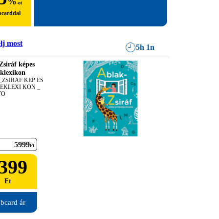
%
-ot
bcarddal
lj most
5h 1n
Zsiráf képes
klexikon
ZSIRAF KEP ES 
KLEXI KON _ 
TO
5999
Ft
399
Ft
bcard ár