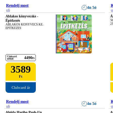
Rendelj most
R
4n 5ó
Ablakos könyvecske -
Á
Építkezés
50
23
ABLAKOS KONYVECS KE. 
EPITKEZES
Clubcard
4490
Ft
nélkül:
3589
Ft
Clubcard ár
Rendelj most
R
4n 5ó
Algida Haribo Push-Up
A