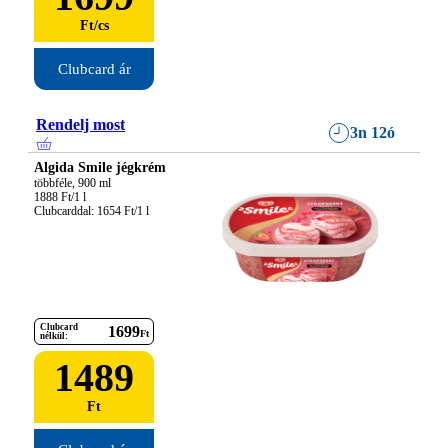
Ft
/
cs
Clubcard ár
Rendelj most
3n 12ó
Algida Smile jégkrém
többféle, 900 ml

1888 Ft/1 l

Clubcarddal: 1654 Ft/1 l
Clubcard
1699
Ft
nélkül:
1489
Ft