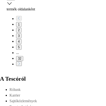
termék oldalanként
1
2
3
4
5
...
32
A Tescóról
Rólunk
Karrier
Sajtóközlemények