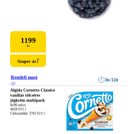
1199
Ft
!
Szuper ár
Rendelj most
3n 12ó
Algida Cornetto Classico
vaníliás tölcséres
jégkrém multipack
6x90 ml/cs

4628 Ft/1 l

Clubcarddal: 3702 Ft/1 l