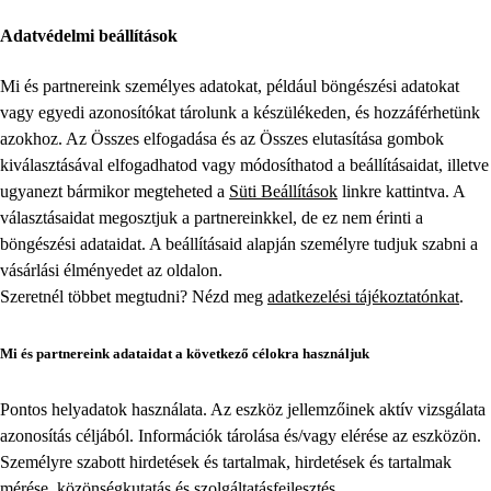
Adatvédelmi beállítások
Mi és partnereink személyes adatokat, például böngészési adatokat
vagy egyedi azonosítókat tárolunk a készülékeden, és hozzáférhetünk
azokhoz. Az Összes elfogadása és az Összes elutasítása gombok
kiválasztásával elfogadhatod vagy módosíthatod a beállításaidat, illetve
ugyanezt bármikor megteheted a
Süti Beállítások
linkre kattintva. A
választásaidat megosztjuk a partnereinkkel, de ez nem érinti a
böngészési adataidat. A beállításaid alapján személyre tudjuk szabni a
vásárlási élményedet az oldalon.
Szeretnél többet megtudni? Nézd meg
adatkezelési tájékoztatónkat
.
Mi és partnereink adataidat a következő célokra használjuk
Pontos helyadatok használata. Az eszköz jellemzőinek aktív vizsgálata
azonosítás céljából. Információk tárolása és/vagy elérése az eszközön.
Személyre szabott hirdetések és tartalmak, hirdetések és tartalmak
mérése, közönségkutatás és szolgáltatásfejlesztés.