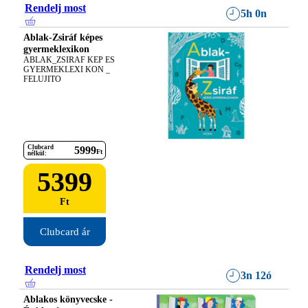
Rendelj most
5h 0n
Ablak-Zsiráf képes
gyermeklexikon
ABLAK_ZSIRAF KEP ES 
GYERMEKLEXI KON _ 
FELUJITO
Clubcard
5999
Ft
nélkül:
5399
Ft
Clubcard ár
Rendelj most
3n 12ó
Ablakos könyvecske -