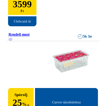
3599
Ft
Clubcard ár
Rendelj most
5h 3n
Spórolj
25
Curver tárolódoboz
%
-ot