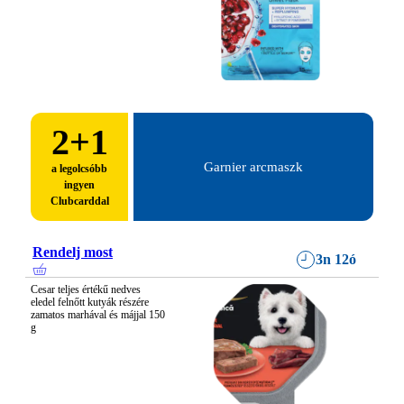
2
+1
Garnier arcmaszk
a legolcsóbb
ingyen
Clubcarddal
Rendelj most
3n 12ó
Cesar teljes értékű nedves 
eledel felnőtt kutyák részére 
zamatos marhával és májjal 150 
g