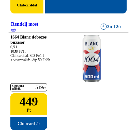
Clubcarddal
Rendelj most
3n 12ó
1664 Blanc dobozos
búzasör
0,5 l

1038 Ft/1 l

Clubcarddal: 898 Ft/1 l

+ visszaváltási díj: 50 Ft/db
Clubcard
519
Ft
nélkül:
449
Ft
Clubcard ár