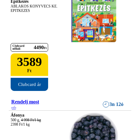
Építkezés
ABLAKOS KONYVECS KE. 
EPITKEZES
Clubcard
4490
Ft
nélkül:
3589
Ft
Clubcard ár
Rendelj most
3n 12ó
Áfonya
500 g, 
4 998 Ft/1 kg
2398 Ft/1 kg