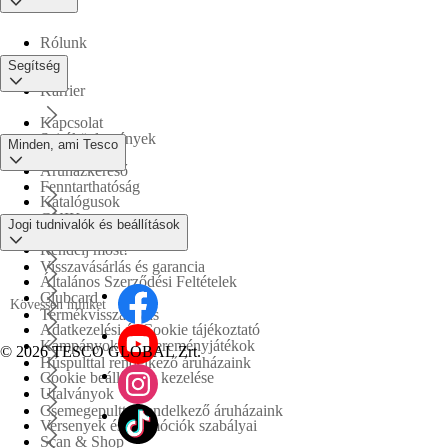
Rólunk
Segítség
Karrier
Kapcsolat
Sajtóközlemények
Minden, ami Tesco
Áruházkereső
Fenntarthatóság
Katalógusok
GYIK
Jogi tudnivalók és beállítások
Tesco PLC
Rendelj most!
Visszavásárlás és garancia
Általános Szerződési Feltételek
Clubcard
Kövessen minket
Termékvisszahívás
Adatkezelési és Cookie tájékoztató
Kampányok és nyereményjátékok
©
2026 TESCO GLOBAL Zrt.
Húspulttal rendelkező áruházaink
Cookie beállítások kezelése
Utalványok
Csemegepulttal rendelkező áruházaink
Versenyek és promóciók szabályai
Scan & Shop