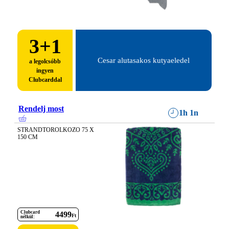
3
+1
Cesar alutasakos kutyaeledel
a legolcsóbb
ingyen
Clubcarddal
Rendelj most
1h 1n
STRANDTOROLKOZO 75 X 
150 CM
Clubcard
4499
Ft
nélkül: