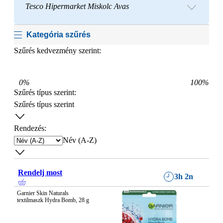
Tesco Hipermarket Miskolc Avas
Kategória szűrés
Szűrés kedvezmény szerint:
0
%
100
%
Szűrés típus szerint
:
Szűrés típus szerint
Rendezés:
Név (A-Z)
Rendelj most
3h 2n
Garnier Skin Naturals 
textilmaszk Hydra Bomb, 28 g