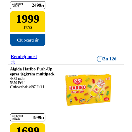
Clubcard
2499
Ft
nélkül:
1999
Ft
/
cs
Clubcard ár
Rendelj most
3n 12ó
Algida Haribo Push-Up
epres jégkrém multipack
4x85 ml/cs

5879 Ft/1 l

Clubcarddal: 4997 Ft/1 l
Clubcard
1999
Ft
nélkül:
1699