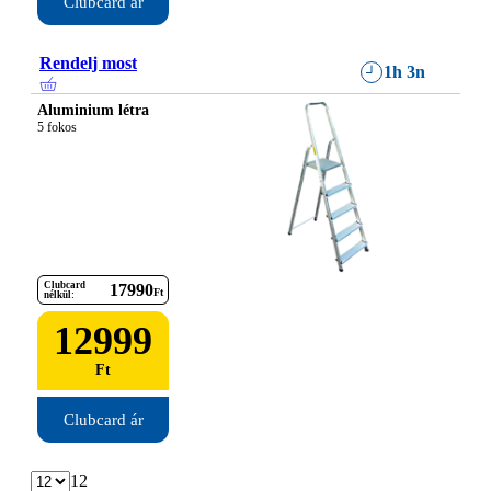
Clubcard ár
Rendelj most
1h 3n
Aluminium létra
5 fokos
Clubcard
17990
Ft
nélkül:
12999
Ft
Clubcard ár
12