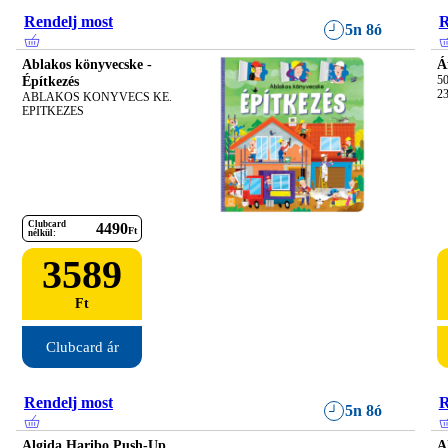
Rendelj most
R
5n 8ó
Ablakos könyvecske -
Á
Építkezés
50
23
ABLAKOS KONYVECS KE. 
EPITKEZES
Clubcard
4490
Ft
nélkül:
3589
Ft
Clubcard ár
Rendelj most
R
5n 8ó
Algida Haribo Push-Up
A