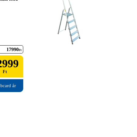
17990
Ft
2999
Ft
bcard ár