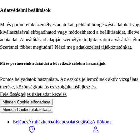
Adatvédelmi beállítások
Mi és partnereink személyes adatokat, például böngészési adatokat va
kiválasztásával elfogadhatod vagy módosíthatod a beállításaidat, illet
adataidat. A beállításaid alapján személyre tudjuk szabni a vásárlási él
Szeretnél többet megtudni? Nézd meg
adatkezelési tájékoztatónkat
.
Mi és partnereink adataidat a következő célokra használjuk
Pontos helyadatok használata. Az eszköz jellemzőinek aktív vizsgálata a
mérése, közönségkutatás és szolgáltatásfejlesztés.
Felelősségteljes üzletiadat-kezelés
Minden Cookie elfogadása
Minden Cookie elutasítása
Belépés
Áruházkereső
Kapcsolat
Segítség
A fiókom