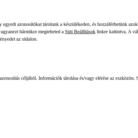
gy egyedi azonosítókat tárolunk a készülékeden, és hozzáférhetünk azo
ve ugyanezt bármikor megteheted a
Süti Beállítások
linkre kattintva. A vá
ményedet az oldalon.
zonosítás céljából. Információk tárolása és/vagy elérése az eszközön. S