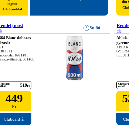
ingyen
Clu
Clubcarddal
endelj most
Rende
5n 8ó
664 Blanc dobozos
Ablak-
úzasör
gyerme
 l

ABLAK_
38 Ft/1 l

GYERME
ubcarddal: 898 Ft/1 l

FELUJI
visszaváltási díj: 50 Ft/db
lubcard
Clubcard
519
Ft
élkül:
nélkül:
449
5
Ft
Clubcard ár
Clu