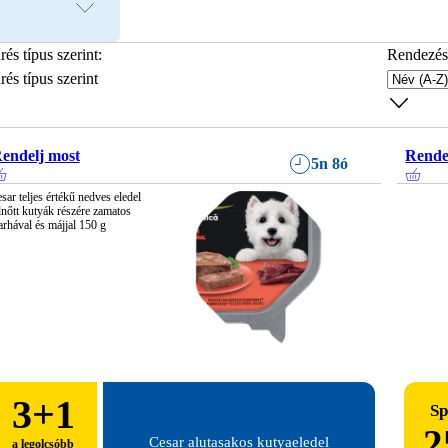
rés típus szerint
:
Rendezés
rés típus szerint
endelj most
Rende
5n 8ó
sar teljes értékű nedves eledel 
lnőtt kutyák részére zamatos 
rhával és májjal 150 g
3
+1
Sp
2
Cesar alutasakos kutyaeledel
a legolcsóbb