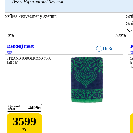
Tesco Hipermarket Szolnok
Szűrés kedvezmény szerint:
Szű
Szű
0
%
100
%
Rendelj most
R
1h 3n
STRANDTOROLKOZO 75 X 
Ce
150 CM
fe
ma
Clubcard
4499
Ft
nélkül:
3599
Ft