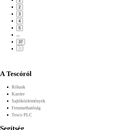
1
2
3
4
5
...
37
A Tescóról
Rólunk
Karrier
Sajtóközlemények
Fenntarthatóság
Tesco PLC
Segítség