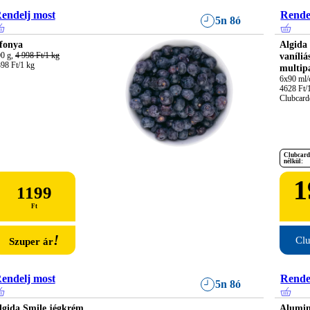
endelj most
Rende
5n 8ó
fonya
Algida 
0 g, 
4 998 Ft/1 kg
vaníliá
98 Ft/1 kg
multip
6x90 ml/c
4628 Ft/1 
Clubcardd
Clubcard
nélkül:
1
1199
Ft
!
Clu
Szuper ár
endelj most
Rende
5n 8ó
lgida Smile jégkrém
Alumin