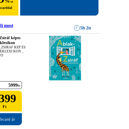
%
-ot
bcarddal
lj most
5h 2n
Zsiráf képes
klexikon
ZSIRAF KEP ES 
KLEXI KON _ 
TO
5999
Ft
399
Ft
bcard ár