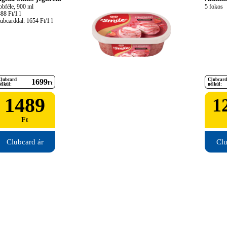
bbféle, 900 ml

5 fokos
88 Ft/1 l

ubcarddal: 1654 Ft/1 l
lubcard
Clubcard
1699
Ft
élkül:
nélkül:
1489
1
Ft
Clubcard ár
Clu