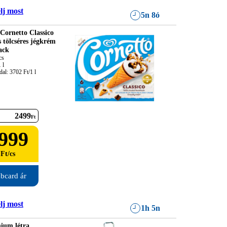
lj most
5n 8ó
Cornetto Classico
s tölcséres jégkrém
ack
s

l

al: 3702 Ft/1 l
2499
Ft
999
Ft
/
cs
bcard ár
lj most
1h 5n
ium létra