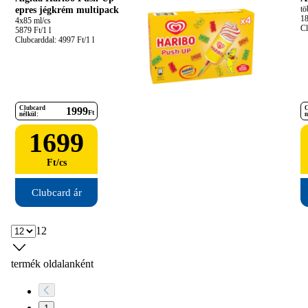
epres jégkrém multipack
tö
18
4x85 ml/cs

Cl
5879 Ft/1 l

Clubcarddal: 4997 Ft/1 l
Clubcard
C
1999
Ft
nélkül:
n
1699
Ft
/
cs
Clubcard ár
12
termék oldalanként