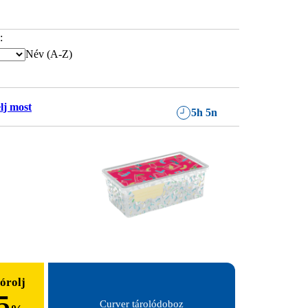
:
Név (A-Z)
lj most
5h 5n
órolj
5
Curver tárolódoboz