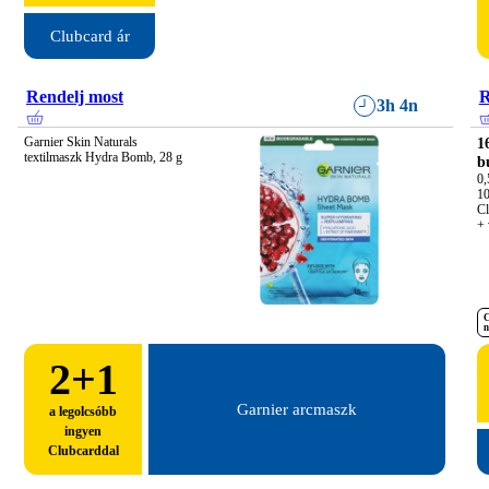
Clubcard ár
Rendelj most
R
3h 4n
Garnier Skin Naturals 
1
textilmaszk Hydra Bomb, 28 g
b
0,5
10
Cl
+ 
C
n
2
+1
Garnier arcmaszk
a legolcsóbb
ingyen
Clubcarddal