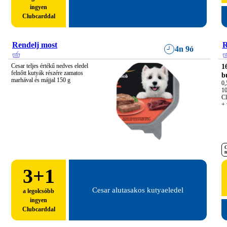
ingyen
Clubcarddal
Rendelj most
R
4n 9ó
Cesar teljes értékű nedves eledel 
1
felnőtt kutyák részére zamatos 
b
marhával és májjal 150 g
0,5
10
Cl
+ 
C
n
3
+1
Cesar alutasakos kutyaeledel
a legolcsóbb
ingyen
Clubcarddal