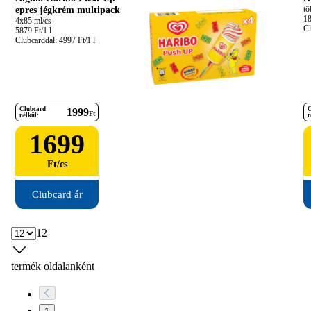
epres jégkrém multipack
tö
18
4x85 ml/cs

Cl
5879 Ft/1 l

Clubcarddal: 4997 Ft/1 l
Clubcard
C
1999
Ft
nélkül:
n
1699
Ft
/
cs
Clubcard ár
12
termék oldalanként