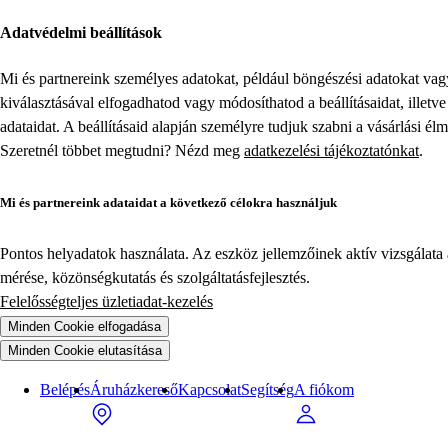
Adatvédelmi beállítások
Mi és partnereink személyes adatokat, például böngészési adatokat va
kiválasztásával elfogadhatod vagy módosíthatod a beállításaidat, illet
adataidat. A beállításaid alapján személyre tudjuk szabni a vásárlási él
Szeretnél többet megtudni? Nézd meg
adatkezelési tájékoztatónkat
.
Mi és partnereink adataidat a következő célokra használjuk
Pontos helyadatok használata. Az eszköz jellemzőinek aktív vizsgálata a
mérése, közönségkutatás és szolgáltatásfejlesztés.
Felelősségteljes üzletiadat-kezelés
Minden Cookie elfogadása
Minden Cookie elutasítása
Belépés
Áruházkereső
Kapcsolat
Segítség
A fiókom