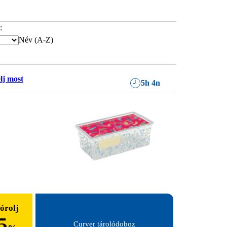
:
Név (A-Z)
lj most
5h 4n
órolj
5
Curver tárolódoboz