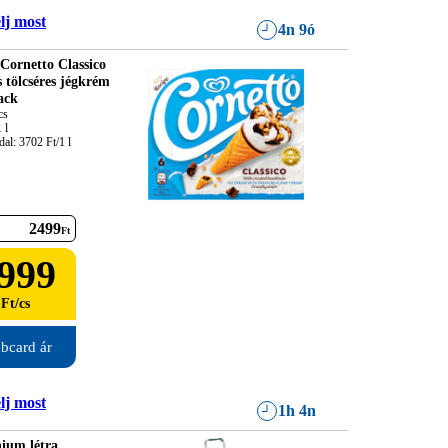
lj most
4n 9ó
Cornetto Classico
s tölcséres jégkrém
ack
s

l

al: 3702 Ft/1 l
2499
Ft
999
Ft
/
cs
bcard ár
lj most
1h 4n
ium létra