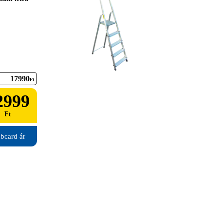
17990
Ft
2999
Ft
bcard ár