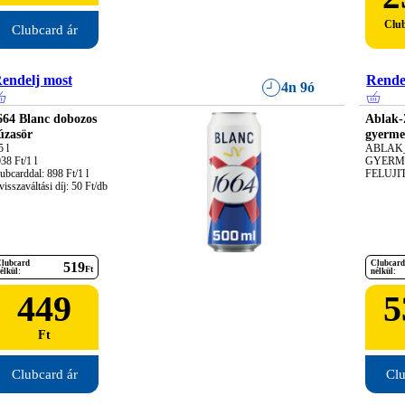
Clu
Clubcard ár
endelj most
Rende
4n 9ó
664 Blanc dobozos
Ablak-
úzasör
gyerme
 l

ABLAK_
38 Ft/1 l

GYERME
ubcarddal: 898 Ft/1 l

FELUJI
visszaváltási díj: 50 Ft/db
lubcard
Clubcard
519
Ft
élkül:
nélkül:
449
5
Ft
Clubcard ár
Clu