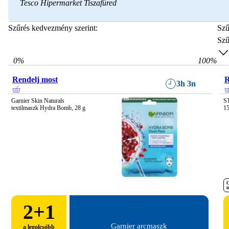
Tesco Hipermarket Tiszafüred
Szűrés kedvezmény szerint:
Szű
Szű
0
%
100
%
Rendelj most
R
3h 3n
Garnier Skin Naturals 
S
textilmaszk Hydra Bomb, 28 g
1
C
n
2
+1
Garnier arcmaszk
a legolcsóbb