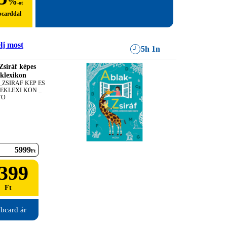
%
-ot
bcarddal
lj most
5h 1n
Zsiráf képes
klexikon
ZSIRAF KEP ES 
KLEXI KON _ 
TO
5999
Ft
399
Ft
bcard ár