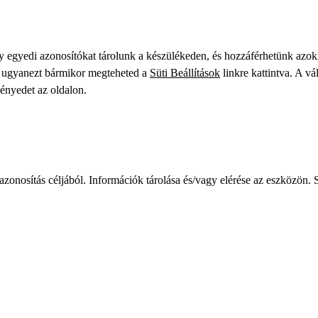
gy egyedi azonosítókat tárolunk a készülékeden, és hozzáférhetünk azo
ve ugyanezt bármikor megteheted a
Süti Beállítások
linkre kattintva. A vá
ményedet az oldalon.
zonosítás céljából. Információk tárolása és/vagy elérése az eszközön. S