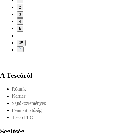
1
2
3
4
5
...
35
A Tescóról
Rólunk
Karrier
Sajtóközlemények
Fenntarthatóság
Tesco PLC
Segítség