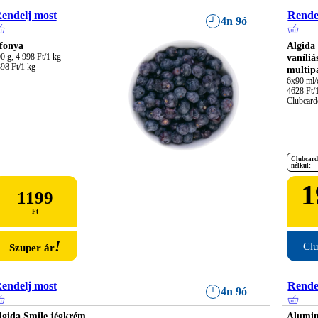
endelj most
Rende
4n 9ó
fonya
Algida 
0 g, 
4 998 Ft/1 kg
vaníliá
98 Ft/1 kg
multip
6x90 ml/c
4628 Ft/1 
Clubcardd
Clubcard
nélkül:
1
1199
Ft
!
Clu
Szuper ár
endelj most
Rende
4n 9ó
lgida Smile jégkrém
Alumin