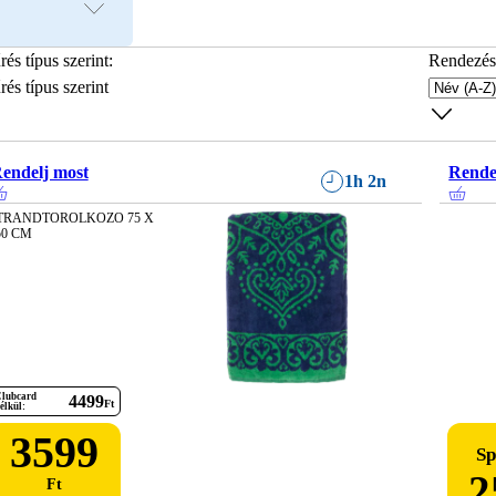
rés típus szerint
:
Rendezés
rés típus szerint
endelj most
Rende
1h 2n
TRANDTOROLKOZO 75 X 
50 CM
lubcard
4499
Ft
élkül:
3599
Sp
2
Ft