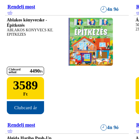
Rendelj most
R
4n 9ó
Ablakos könyvecske -
Á
Építkezés
50
23
ABLAKOS KONYVECS KE. 
EPITKEZES
Clubcard
4490
Ft
nélkül:
3589
Ft
Clubcard ár
Rendelj most
R
4n 9ó
Algida Haribo Push-Up
A