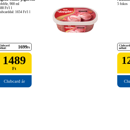
bbféle, 900 ml

5 fokos
88 Ft/1 l

ubcarddal: 1654 Ft/1 l
lubcard
Clubcard
1699
Ft
élkül:
nélkül:
1489
1
Ft
Clubcard ár
Clu