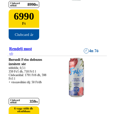
Clubcard
8990
Ft
nélkül:
6990
Ft
Clubcard ár
Rendelj most
4n 7ó
Borsodi Friss dobozos
ízesített sör
többféle, 0,5 l

359 Ft/1 db, 718 Ft/1 l

Clubcarddal: 1791 Ft/6 db, 598 
Ft/1 l

+ visszaváltási díj: 50 Ft/db
Clubcard
359
Ft
nélkül:
6 vagy több db 
olcsóbban: