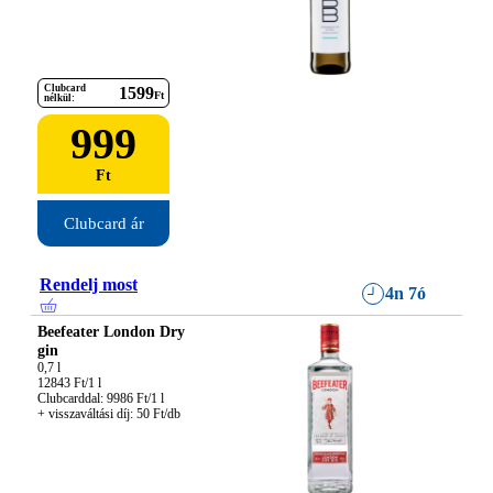
Clubcard
1599
Ft
nélkül:
999
Ft
Clubcard ár
Rendelj most
4n 7ó
Beefeater London Dry
gin
0,7 l

12843 Ft/1 l

Clubcarddal: 9986 Ft/1 l

+ visszaváltási díj: 50 Ft/db