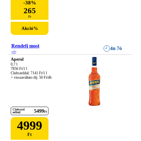
-
38
%
265
Ft
Akció
%
Rendelj most
4n 7ó
Aperol
0,7 l

7856 Ft/1 l

Clubcarddal: 7141 Ft/1 l

+ visszaváltási díj: 50 Ft/db
Clubcard
5499
Ft
nélkül:
4999
Ft