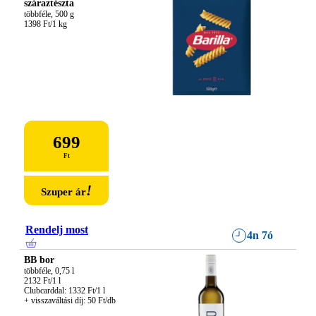
száraztészta
többféle, 500 g

1398 Ft/1 kg
699
Ft
!
Szuper ár
Rendelj most
4n 7ó
BB bor
többféle, 0,75 l

2132 Ft/1 l

Clubcarddal: 1332 Ft/1 l

+ visszaváltási díj: 50 Ft/db