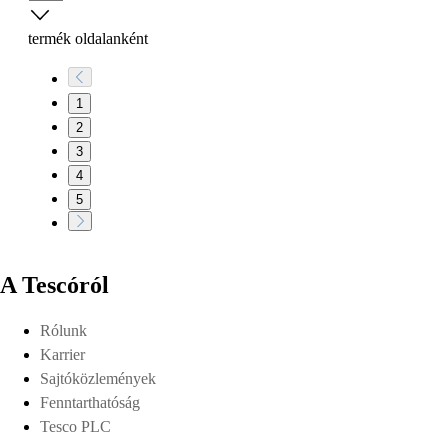
termék oldalanként
1
2
3
4
5
A Tescóról
Rólunk
Karrier
Sajtóközlemények
Fenntarthatóság
Tesco PLC