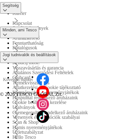
Segítség
Karrier
Kapcsolat
Sajtóközlemények
Minden, ami Tesco
Áruházkereső
Fenntarthatóság
Katalógusok
GYIK
Jogi tudnivalók és beállítások
Tesco PLC
Rendelj most!
Visszavásárlás és garancia
Általános Szerződési Feltételek
Clubcard
Kövessen minket
Termékvisszahívás
Adatkezelési és Cookie tájékoztató
Kampányok és nyereményjátékok
©
2026 TESCO GLOBAL Zrt.
Húspulttal rendelkező áruházaink
Cookie beállítások kezelése
Utalványok
Csemegepulttal rendelkező áruházaink
Versenyek és promóciók szabályai
Scan & Shop
Hamis nyereményjátékok
Üzletszabályzat
Hello Tesco