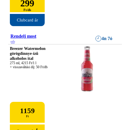
299
Ft
/
db
Clubcard ár
Rendelj most
4n 7ó
Breezer Watermelon
görögdinnye-ízű
alkoholos ital
275 ml, 4215 Ft/1 l

+ visszaváltási díj: 50 Ft/db
1159
Ft