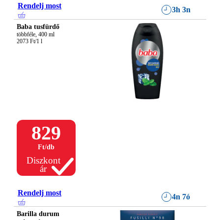
Rendelj most
3h 3n
Baba tusfürdő
többféle, 400 ml

2073 Ft/1 l
829
Ft
/
db
Diszkont
ár
Rendelj most
4n 7ó
Barilla durum