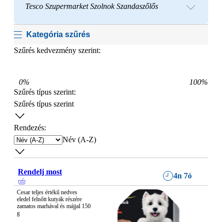
Tesco Szupermarket Szolnok Szandaszőlős
Kategória szűrés
Szűrés kedvezmény szerint:
0
%
100
%
Szűrés típus szerint
:
Szűrés típus szerint
Rendezés:
Név (A-Z)
Rendelj most
4n 7ó
Cesar teljes értékű nedves 
eledel felnőtt kutyák részére 
zamatos marhával és májjal 150 
g