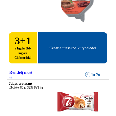
3
+1
Cesar alutasakos kutyaeledel
a legolcsóbb
ingyen
Clubcarddal
Rendelj most
4n 7ó
7days croissant
többféle, 80 g, 3238 Ft/1 kg