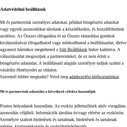
Adatvédelmi beállítások
Mi és partnereink személyes adatokat, például böngészési adatokat
vagy egyedi azonosítókat tárolunk a készülékeden, és hozzáférhetünk
azokhoz. Az Összes elfogadása és az Összes elutasítása gombok
kiválasztásával elfogadhatod vagy módosíthatod a beállításaidat, illetve
ugyanezt bármikor megteheted a
Süti Beállítások
linkre kattintva. A
választásaidat megosztjuk a partnereinkkel, de ez nem érinti a
böngészési adataidat. A beállításaid alapján személyre tudjuk szabni a
vásárlási élményedet az oldalon.
Szeretnél többet megtudni? Nézd meg
adatkezelési tájékoztatónkat
.
Mi és partnereink adataidat a következő célokra használjuk
Pontos helyadatok használata. Az eszköz jellemzőinek aktív vizsgálata
azonosítás céljából. Információk tárolása és/vagy elérése az eszközön.
Személyre szabott hirdetések és tartalmak, hirdetések és tartalmak
mérése, közönségkutatás és szolgáltatásfejlesztés.