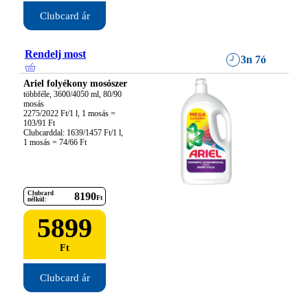
Clubcard ár
Rendelj most
3n 7ó
Ariel folyékony mosószer
többféle, 3600/4050 ml, 80/90 
mosás

2275/2022 Ft/1 l, 1 mosás = 
103/91 Ft

Clubcarddal: 1639/1457 Ft/1 l, 
1 mosás = 74/66 Ft
Clubcard
8190
Ft
nélkül:
5899
Ft
Clubcard ár