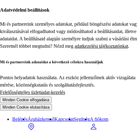
Adatvédelmi beállítások
Mi és partnereink személyes adatokat, például böngészési adatokat va
kiválasztásával elfogadhatod vagy módosíthatod a beállításaidat, illet
adataidat. A beállításaid alapján személyre tudjuk szabni a vásárlási él
Szeretnél többet megtudni? Nézd meg
adatkezelési tájékoztatónkat
.
Mi és partnereink adataidat a következő célokra használjuk
Pontos helyadatok használata. Az eszköz jellemzőinek aktív vizsgálata a
mérése, közönségkutatás és szolgáltatásfejlesztés.
Felelősségteljes üzletiadat-kezelés
Minden Cookie elfogadása
Minden Cookie elutasítása
Belépés
Áruházkereső
Kapcsolat
Segítség
A fiókom