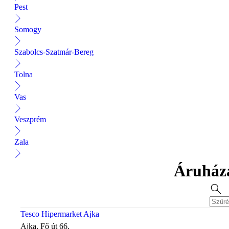
Pest
Somogy
Szabolcs-Szatmár-Bereg
Tolna
Vas
Veszprém
Zala
Áruházak
Tesco Hipermarket Ajka
Ajka, Fő út 66.