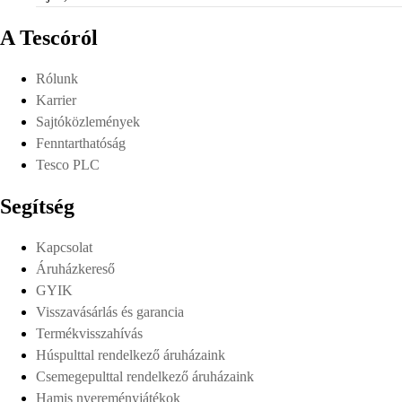
A Tescóról
Rólunk
Karrier
Sajtóközlemények
Fenntarthatóság
Tesco PLC
Segítség
Kapcsolat
Áruházkereső
GYIK
Visszavásárlás és garancia
Termékvisszahívás
Húspulttal rendelkező áruházaink
Csemegepulttal rendelkező áruházaink
Hamis nyereményjátékok