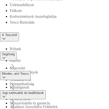
Üzletszabályzat
Fiókom
Kedvezmények összefoglalója
Tesco Biztosítás
A Tescóról
Rólunk
Segítség
Karrier
Kapcsolat
Sajtóközlemények
Minden, ami Tesco
Áruházkereső
Fenntarthatóság
Katalógusok
GYIK
Jogi tudnivalók és beállítások
Tesco PLC
Rendelj most!
Visszavásárlás és garancia
Általános Szerződési Feltételek