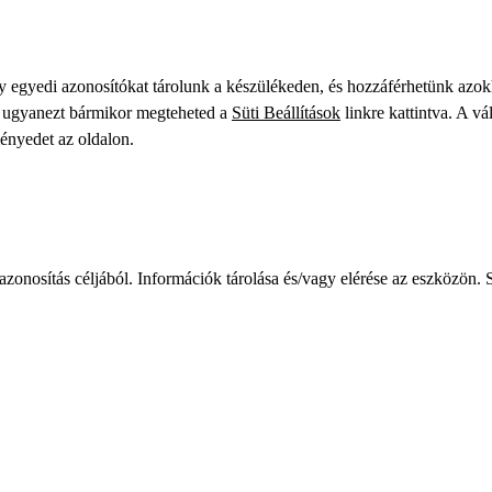
gy egyedi azonosítókat tárolunk a készülékeden, és hozzáférhetünk azo
ve ugyanezt bármikor megteheted a
Süti Beállítások
linkre kattintva. A vá
ményedet az oldalon.
zonosítás céljából. Információk tárolása és/vagy elérése az eszközön. S