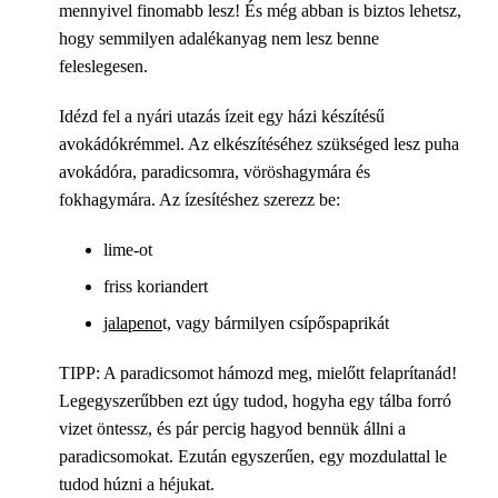
mennyivel finomabb lesz! És még abban is biztos lehetsz,
hogy semmilyen adalékanyag nem lesz benne
feleslegesen.
Idézd fel a nyári utazás ízeit egy házi készítésű
avokádókrémmel. Az elkészítéséhez szükséged lesz puha
avokádóra, paradicsomra, vöröshagymára és
fokhagymára. Az ízesítéshez szerezz be:
lime-ot
friss koriandert
jalapeno
t, vagy bármilyen csípőspaprikát
TIPP: A paradicsomot hámozd meg, mielőtt felaprítanád!
Legegyszerűbben ezt úgy tudod, hogyha egy tálba forró
vizet öntessz, és pár percig hagyod bennük állni a
paradicsomokat. Ezután egyszerűen, egy mozdulattal le
tudod húzni a héjukat.