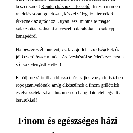
beszerezned!
Rendelj házhoz a Tescótól,
hiszen minden
rendelés során gondosan, kézzel válogatott termékek
érkeznek az ajtódhoz. Olyan lesz, mintha te magad
választottad volna ki a legszebb darabokat – csak épp a
kanapédról.
Ha beszereztél mindent, csak vágd fel a zöldségeket, és
jól keverd össze mindet. Az ízesítésről se feledkezz meg, a
só-bors elengedhetetlen!
Kínálj hozzá tortilla chipsz-et
sós
,
sajtos
vagy
chilis
ízben
ropogtatnivalónak, amíg elkészülnek a finom grillételek,
és élvezzétek ezt a latin-amerikai hangulatú ételt együtt a
barátokkal!
Finom és egészséges házi