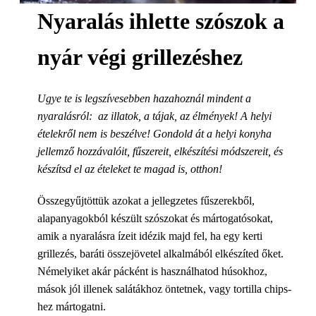
Nyaralás
ihlette szószok a
nyár végi grillezéshez
Ugye te is legszívesebben hazahoznál mindent a
nyaralásról: az illatok, a tájak, az élmények! A helyi
ételekről nem is beszélve! Gondold át a helyi konyha
jellemző hozzávalóit, fűszereit, elkészítési módszereit, és
készítsd el az ételeket te magad is, otthon!
Összegyűjtöttük azokat a jellegzetes fűszerekből,
alapanyagokból készült szószokat és mártogatósokat,
amik a nyaralásra ízeit idézik majd fel, ha egy kerti
grillezés, baráti összejövetel alkalmából elkészíted őket.
Némelyiket akár pácként is használhatod húsokhoz,
mások jól illenek salátákhoz öntetnek, vagy tortilla chips-
hez mártogatni.