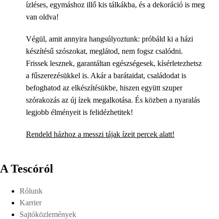
ízléses, egymáshoz illő kis tálkákba, és a dekoráció is meg
van oldva!
Végül, amit annyira hangsúlyoztunk: próbáld ki a házi
készítésű szószokat, meglátod, nem fogsz csalódni.
Frissek lesznek, garantáltan egészségesek, kísérletezhetsz
a fűszerezésükkel is. Akár a barátaidat, családodat is
befoghatod az elkészítésükbe, hiszen együtt szuper
szórakozás az új ízek megalkotása. És közben a nyaralás
legjobb élményeit is felidézhetitek!
Rendeld házhoz a messzi tájak ízeit percek alatt!
A Tescóról
Rólunk
Karrier
Sajtóközlemények