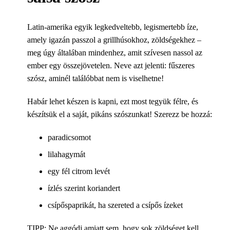
Latin-amerika egyik legkedveltebb, legismertebb íze,
amely igazán passzol a grillhúsokhoz, zöldségekhez –
meg úgy általában mindenhez, amit szívesen nassol az
ember egy összejövetelen. Neve azt jelenti: fűszeres
szósz, aminél találóbbat nem is viselhetne!
Habár lehet készen is kapni, ezt most tegyük félre, és
készítsük el a saját, pikáns szószunkat! Szerezz be hozzá:
paradicsomot
lilahagymát
egy fél citrom levét
ízlés szerint koriandert
csípőspaprikát, ha szereted a csípős ízeket
TIPP: Ne aggódj amiatt sem, hogy sok zöldséget kell