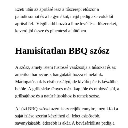
Ezek után az aprításé lesz a főszerep: először a
paradicsomot és a hagymákat, majd pedig az avokádót
aprítsd fel. Végül add hozzá a lime levét és a fűszereket,
keverd jól össze és pihentesd a hűtőben.
Hamisítatlan BBQ szósz
A szósz, amely isteni füstössé varázsolja a húsokat és az
amerikai barbecue-k hangulatát hozza el nekünk.
Mártogatósnak is első osztályú, de kiváló pác is készülhet
belőle. A grillcsirke fényes mázt kap tőle és omlóssá sül, a
grillsajthoz és a natúr húsokhoz is remek szósz.
A házi BBQ szószt azért is szeretjük ennyire, mert ki-ki a
saját ízlése szerint készítheti el: lehet csípősebb,
savanykásabb, édesebb is akár. A bevásárlólista pedig a