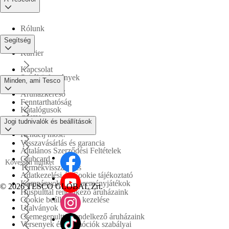
Rólunk
Segítség
Karrier
Kapcsolat
Sajtóközlemények
Minden, ami Tesco
Áruházkereső
Fenntarthatóság
Katalógusok
GYIK
Jogi tudnivalók és beállítások
Tesco PLC
Rendelj most!
Visszavásárlás és garancia
Általános Szerződési Feltételek
Clubcard
Kövessen minket
Termékvisszahívás
Adatkezelési és Cookie tájékoztató
Kampányok és nyereményjátékok
©
2026 TESCO GLOBAL Zrt.
Húspulttal rendelkező áruházaink
Cookie beállítások kezelése
Utalványok
Csemegepulttal rendelkező áruházaink
Versenyek és promóciók szabályai