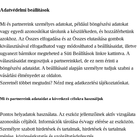
Adatvédelmi beállítások
Mi és partnereink személyes adatokat, például böngészési adatokat
vagy egyedi azonosítókat tárolunk a készülékeden, és hozzáférhetünk
azokhoz. Az Összes elfogadása és az Összes elutasítása gombok
kiválasztásával elfogadhatod vagy módosíthatod a beállításaidat, illetve
ugyanezt bármikor megteheted a
Süti Beállítások
linkre kattintva. A
választásaidat megosztjuk a partnereinkkel, de ez nem érinti a
böngészési adataidat. A beállításaid alapján személyre tudjuk szabni a
vásárlási élményedet az oldalon.
Szeretnél többet megtudni? Nézd meg
adatkezelési tájékoztatónkat
.
Mi és partnereink adataidat a következő célokra használjuk
Pontos helyadatok használata. Az eszköz jellemzőinek aktív vizsgálata
azonosítás céljából. Információk tárolása és/vagy elérése az eszközön.
Személyre szabott hirdetések és tartalmak, hirdetések és tartalmak
mérése, közönségkutatás és szolgáltatásfejlesztés.