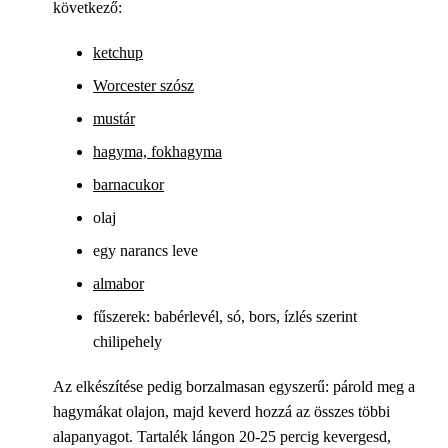
következő:
ketchup
Worcester szósz
mustár
hagyma, fokhagyma
barnacukor
olaj
egy narancs leve
almabor
fűszerek: babérlevél, só, bors, ízlés szerint
chilipehely
Az elkészítése pedig borzalmasan egyszerű: párold meg a
hagymákat olajon, majd keverd hozzá az összes többi
alapanyagot. Tartalék lángon 20-25 percig kevergesd,