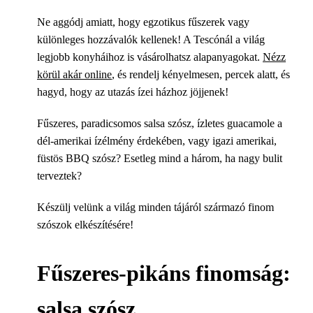
Ne aggódj amiatt, hogy egzotikus fűszerek vagy
különleges hozzávalók kellenek! A Tescónál a világ
legjobb konyháihoz is vásárolhatsz alapanyagokat.
Nézz
körül akár online
, és rendelj kényelmesen, percek alatt, és
hagyd, hogy az utazás ízei házhoz jöjjenek!
Fűszeres, paradicsomos salsa szósz, ízletes guacamole a
dél-amerikai ízélmény érdekében, vagy igazi amerikai,
füstös BBQ szósz? Esetleg mind a három, ha nagy bulit
terveztek?
Készülj velünk a világ minden tájáról származó finom
szószok elkészítésére!
Fűszeres-pikáns finomság:
salsa szósz