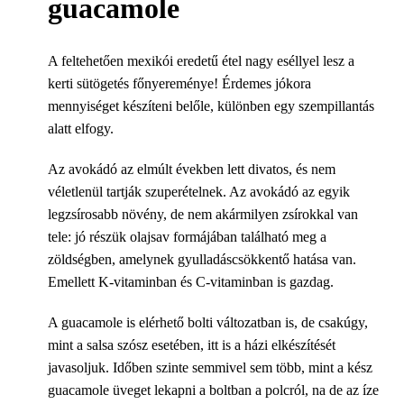
guacamole
A feltehetően mexikói eredetű étel nagy eséllyel lesz a
kerti sütögetés főnyereménye! Érdemes jókora
mennyiséget készíteni belőle, különben egy szempillantás
alatt elfogy.
Az avokádó az elmúlt években lett divatos, és nem
véletlenül tartják szuperételnek. Az avokádó az egyik
legzsírosabb növény, de nem akármilyen zsírokkal van
tele: jó részük olajsav formájában található meg a
zöldségben, amelynek gyulladáscsökkentő hatása van.
Emellett K-vitaminban és C-vitaminban is gazdag.
A guacamole is elérhető bolti változatban is, de csakúgy,
mint a salsa szósz esetében, itt is a házi elkészítését
javasoljuk. Időben szinte semmivel sem több, mint a kész
guacamole üveget lekapni a boltban a polcról, na de az íze