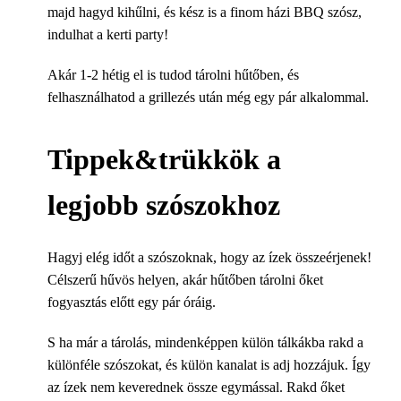
majd hagyd kihűlni, és kész is a finom házi BBQ szósz,
indulhat a kerti party!
Akár 1-2 hétig el is tudod tárolni hűtőben, és
felhasználhatod a grillezés után még egy pár alkalommal.
Tippek&trükkök a
legjobb szószokhoz
Hagyj elég időt a szószoknak, hogy az ízek összeérjenek!
Célszerű hűvös helyen, akár hűtőben tárolni őket
fogyasztás előtt egy pár óráig.
S ha már a tárolás, mindenképpen külön tálkákba rakd a
különféle szószokat, és külön kanalat is adj hozzájuk. Így
az ízek nem keverednek össze egymással. Rakd őket