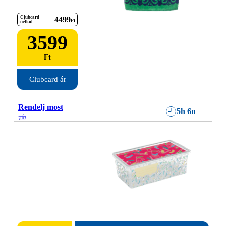
Clubcard
4499
Ft
nélkül:
3599
Ft
Clubcard ár
Rendelj most
5h 6n