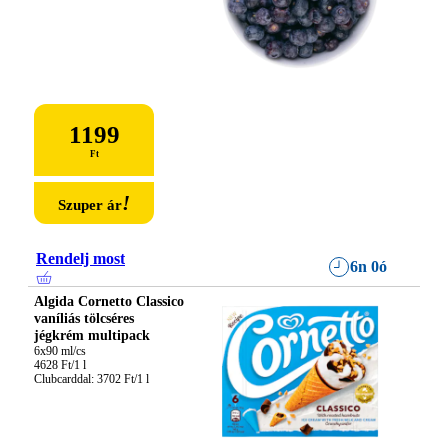
1199
Ft
!
Szuper ár
Rendelj most
6n 0ó
Algida Cornetto Classico
vaníliás tölcséres
jégkrém multipack
6x90 ml/cs

4628 Ft/1 l

Clubcarddal: 3702 Ft/1 l