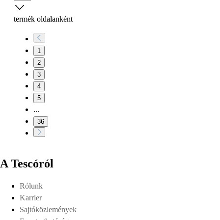
termék oldalanként
1
2
3
4
5
...
36
A Tescóról
Rólunk
Karrier
Sajtóközlemények