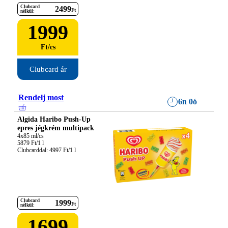
Clubcard
2499
Ft
nélkül:
1999
Ft
/
cs
Clubcard ár
Rendelj most
6n 0ó
Algida Haribo Push-Up
epres jégkrém multipack
4x85 ml/cs

5879 Ft/1 l

Clubcarddal: 4997 Ft/1 l
Clubcard
1999
Ft
nélkül:
1699