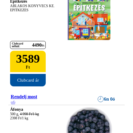
Építkezés
ABLAKOS KONYVECS KE. 
EPITKEZES
Clubcard
4490
Ft
nélkül:
3589
Ft
Clubcard ár
Rendelj most
6n 0ó
Áfonya
500 g, 
4 998 Ft/1 kg
2398 Ft/1 kg