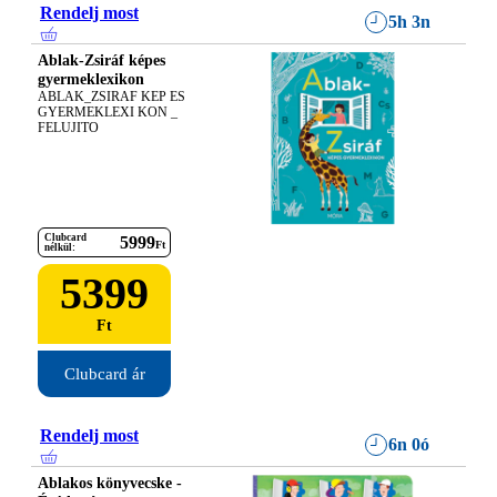
Rendelj most
5h 3n
Ablak-Zsiráf képes
gyermeklexikon
ABLAK_ZSIRAF KEP ES 
GYERMEKLEXI KON _ 
FELUJITO
Clubcard
5999
Ft
nélkül:
5399
Ft
Clubcard ár
Rendelj most
6n 0ó
Ablakos könyvecske -