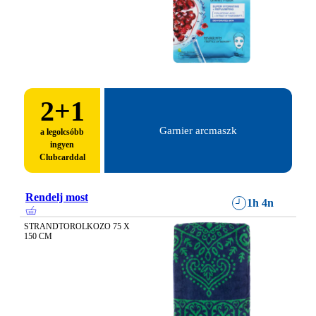
2
+1
Garnier arcmaszk
a legolcsóbb
ingyen
Clubcarddal
Rendelj most
1h 4n
STRANDTOROLKOZO 75 X 
150 CM