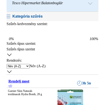
Tesco Hipermarket Balatonboglár
Kategória szűrés
Szűrés kedvezmény szerint:
0
%
100
%
Szűrés típus szerint
:
Szűrés típus szerint
Rendezés:
Név (A-Z)
Rendelj most
3h 5n
Garnier Skin Naturals 
textilmaszk Hydra Bomb, 28 g