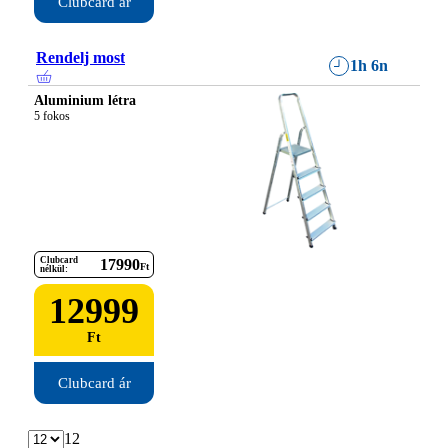
Clubcard ár
Rendelj most
1h 6n
Aluminium létra
5 fokos
Clubcard
17990
Ft
nélkül:
12999
Ft
Clubcard ár
12