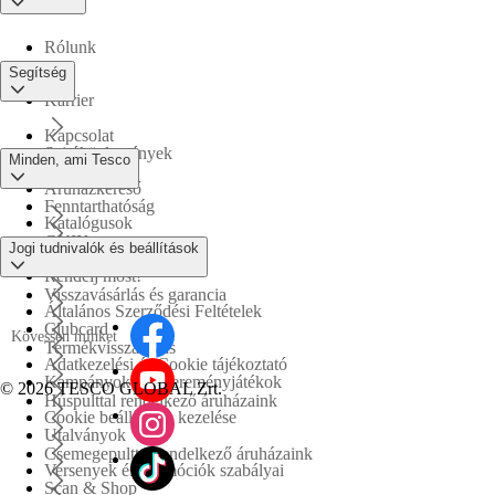
Rólunk
Segítség
Karrier
Kapcsolat
Sajtóközlemények
Minden, ami Tesco
Áruházkereső
Fenntarthatóság
Katalógusok
GYIK
Jogi tudnivalók és beállítások
Tesco PLC
Rendelj most!
Visszavásárlás és garancia
Általános Szerződési Feltételek
Clubcard
Kövessen minket
Termékvisszahívás
Adatkezelési és Cookie tájékoztató
Kampányok és nyereményjátékok
©
2026 TESCO GLOBAL Zrt.
Húspulttal rendelkező áruházaink
Cookie beállítások kezelése
Utalványok
Csemegepulttal rendelkező áruházaink
Versenyek és promóciók szabályai
Scan & Shop