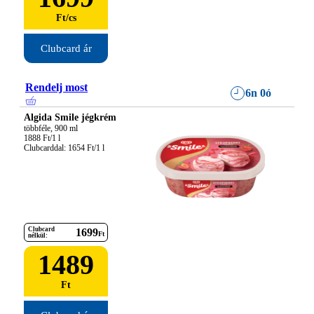
Ft
/
cs
Clubcard ár
Rendelj most
6n 0ó
Algida Smile jégkrém
többféle, 900 ml

1888 Ft/1 l

Clubcarddal: 1654 Ft/1 l
Clubcard
1699
Ft
nélkül:
1489
Ft