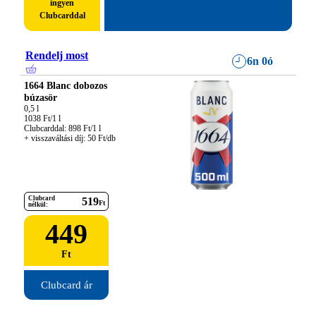
ingyen
Clubcarddal
Rendelj most
6n 0ó
1664 Blanc dobozos
búzasör
0,5 l

1038 Ft/1 l

Clubcarddal: 898 Ft/1 l

+ visszaváltási díj: 50 Ft/db
Clubcard
519
Ft
nélkül:
449
Ft
Clubcard ár