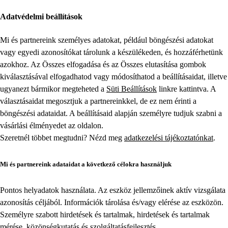
Adatvédelmi beállítások
Mi és partnereink személyes adatokat, például böngészési adatokat
vagy egyedi azonosítókat tárolunk a készülékeden, és hozzáférhetünk
azokhoz. Az Összes elfogadása és az Összes elutasítása gombok
kiválasztásával elfogadhatod vagy módosíthatod a beállításaidat, illetve
ugyanezt bármikor megteheted a
Süti Beállítások
linkre kattintva. A
választásaidat megosztjuk a partnereinkkel, de ez nem érinti a
böngészési adataidat. A beállításaid alapján személyre tudjuk szabni a
vásárlási élményedet az oldalon.
Szeretnél többet megtudni? Nézd meg
adatkezelési tájékoztatónkat
.
Mi és partnereink adataidat a következő célokra használjuk
Pontos helyadatok használata. Az eszköz jellemzőinek aktív vizsgálata
azonosítás céljából. Információk tárolása és/vagy elérése az eszközön.
Személyre szabott hirdetések és tartalmak, hirdetések és tartalmak
mérése, közönségkutatás és szolgáltatásfejlesztés.