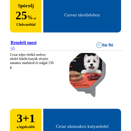
Spórolj
25
Curver tárolódoboz
%
-ot
Clubcarddal
Rendelj most
6n 0ó
Cesar teljes értékű nedves 
eledel felnőtt kutyák részére 
zamatos marhával és májjal 150 
g
3
+1
Cesar alutasakos kutyaeledel
a legolcsóbb