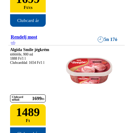
Ft
/
cs
Clubcard ár
Rendelj most
5n 17ó
Algida Smile jégkrém
többféle, 900 ml

1888 Ft/1 l

Clubcarddal: 1654 Ft/1 l
Clubcard
1699
Ft
nélkül:
1489
Ft