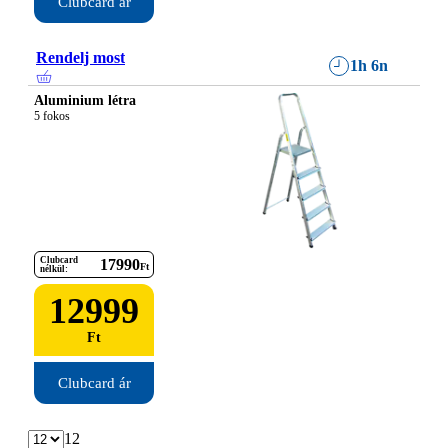
Clubcard ár
Rendelj most
1h 6n
Aluminium létra
5 fokos
Clubcard
17990
Ft
nélkül:
12999
Ft
Clubcard ár
12