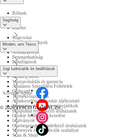
Rólunk
Segítség
Karrier
Kapcsolat
Sajtóközlemények
Minden, ami Tesco
Áruházkereső
Fenntarthatóság
Katalógusok
GYIK
Jogi tudnivalók és beállítások
Tesco PLC
Rendelj most!
Visszavásárlás és garancia
Általános Szerződési Feltételek
Clubcard
Kövessen minket
Termékvisszahívás
Adatkezelési és Cookie tájékoztató
Kampányok és nyereményjátékok
©
2026 TESCO GLOBAL Zrt.
Húspulttal rendelkező áruházaink
Cookie beállítások kezelése
Utalványok
Csemegepulttal rendelkező áruházaink
Versenyek és promóciók szabályai
Scan & Shop