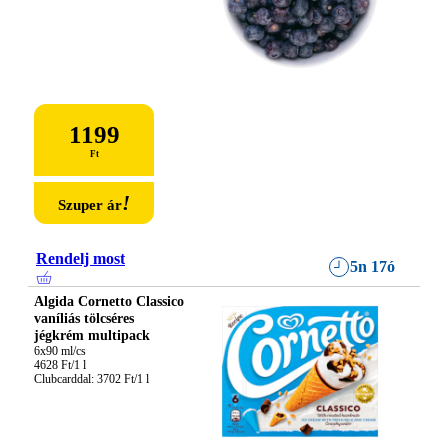
1199
Ft
!
Szuper ár
Rendelj most
5n 17ó
Algida Cornetto Classico
vaníliás tölcséres
jégkrém multipack
6x90 ml/cs

4628 Ft/1 l

Clubcarddal: 3702 Ft/1 l