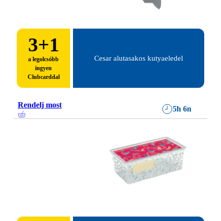
3
+1
Cesar alutasakos kutyaeledel
a legolcsóbb
ingyen
Clubcarddal
Rendelj most
5h 6n