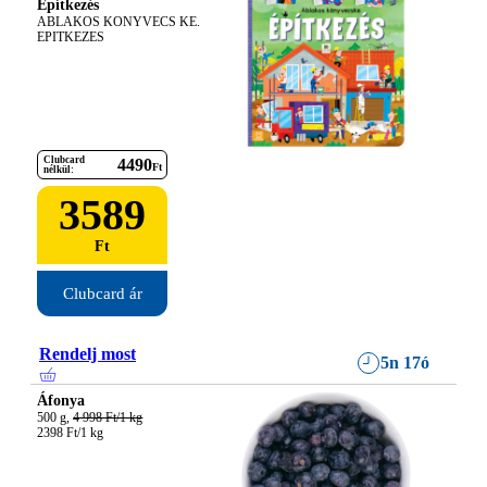
Építkezés
ABLAKOS KONYVECS KE. 
EPITKEZES
Clubcard
4490
Ft
nélkül:
3589
Ft
Clubcard ár
Rendelj most
5n 17ó
Áfonya
500 g, 
4 998 Ft/1 kg
2398 Ft/1 kg