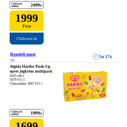
Clubcard
2499
Ft
nélkül:
1999
Ft
/
cs
Clubcard ár
Rendelj most
5n 17ó
Algida Haribo Push-Up
epres jégkrém multipack
4x85 ml/cs

5879 Ft/1 l

Clubcarddal: 4997 Ft/1 l
Clubcard
1999
Ft
nélkül:
1699