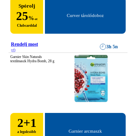
Spórolj
25
Curver tárolódoboz
%
-ot
Clubcarddal
Rendelj most
3h 5n
Garnier Skin Naturals 
textilmaszk Hydra Bomb, 28 g
2
+1
Garnier arcmaszk
a legolcsóbb