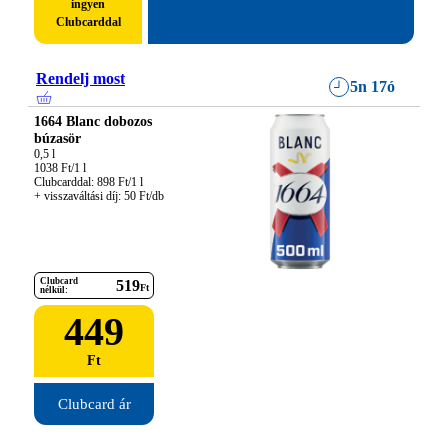
ingyen
Clubcarddal
Rendelj most
5n 17ó
1664 Blanc dobozos
búzasör
0,5 l

1038 Ft/1 l

Clubcarddal: 898 Ft/1 l

+ visszaváltási díj: 50 Ft/db
Clubcard
519
Ft
nélkül:
449
Ft
Clubcard ár