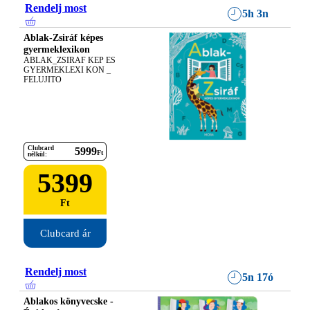
Rendelj most
5h 3n
Ablak-Zsiráf képes
gyermeklexikon
ABLAK_ZSIRAF KEP ES 
GYERMEKLEXI KON _ 
FELUJITO
Clubcard
5999
Ft
nélkül:
5399
Ft
Clubcard ár
Rendelj most
5n 17ó
Ablakos könyvecske -