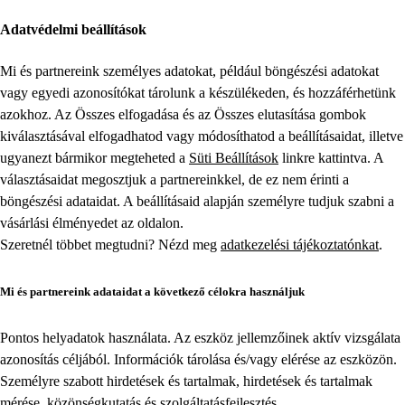
Adatvédelmi beállítások
Mi és partnereink személyes adatokat, például böngészési adatokat
vagy egyedi azonosítókat tárolunk a készülékeden, és hozzáférhetünk
azokhoz. Az Összes elfogadása és az Összes elutasítása gombok
kiválasztásával elfogadhatod vagy módosíthatod a beállításaidat, illetve
ugyanezt bármikor megteheted a
Süti Beállítások
linkre kattintva. A
választásaidat megosztjuk a partnereinkkel, de ez nem érinti a
böngészési adataidat. A beállításaid alapján személyre tudjuk szabni a
vásárlási élményedet az oldalon.
Szeretnél többet megtudni? Nézd meg
adatkezelési tájékoztatónkat
.
Mi és partnereink adataidat a következő célokra használjuk
Pontos helyadatok használata. Az eszköz jellemzőinek aktív vizsgálata
azonosítás céljából. Információk tárolása és/vagy elérése az eszközön.
Személyre szabott hirdetések és tartalmak, hirdetések és tartalmak
mérése, közönségkutatás és szolgáltatásfejlesztés.