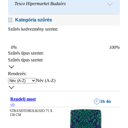
Tesco Hipermarket Budaörs
Kategória szűrés
Szűrés kedvezmény szerint:
0
%
100
%
Szűrés típus szerint
:
Szűrés típus szerint
Rendezés:
Név (A-Z)
Rendelj most
1h 4n
STRANDTOROLKOZO 75 X 
150 CM