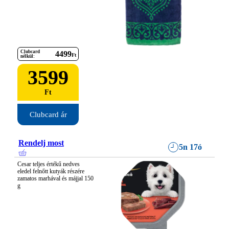
Clubcard
4499
Ft
nélkül:
3599
Ft
Clubcard ár
Rendelj most
5n 17ó
Cesar teljes értékű nedves 
eledel felnőtt kutyák részére 
zamatos marhával és májjal 150 
g