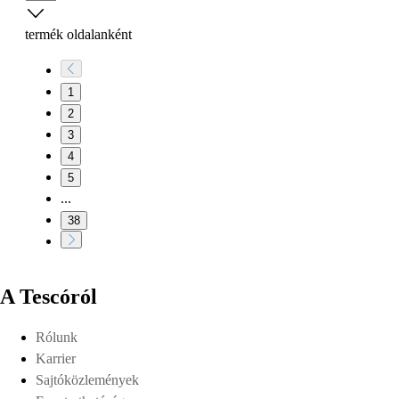
termék oldalanként
1
2
3
4
5
...
38
A Tescóról
Rólunk
Karrier
Sajtóközlemények