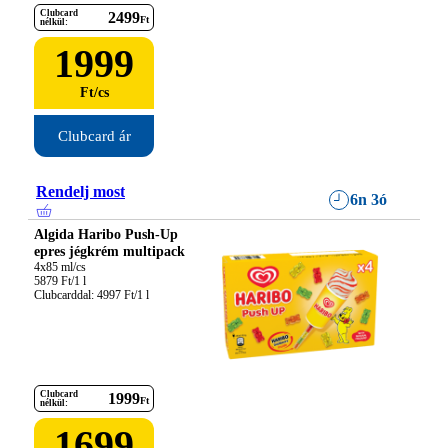
Clubcard
2499
Ft
nélkül:
1999
Ft
/
cs
Clubcard ár
Rendelj most
6n 3ó
Algida Haribo Push-Up
epres jégkrém multipack
4x85 ml/cs

5879 Ft/1 l

Clubcarddal: 4997 Ft/1 l
Clubcard
1999
Ft
nélkül:
1699