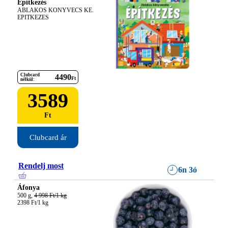
Építkezés
ABLAKOS KONYVECS KE. 
EPITKEZES
Clubcard
4490
Ft
nélkül:
3589
Ft
Clubcard ár
Rendelj most
6n 3ó
Áfonya
500 g, 
4 998 Ft/1 kg
2398 Ft/1 kg