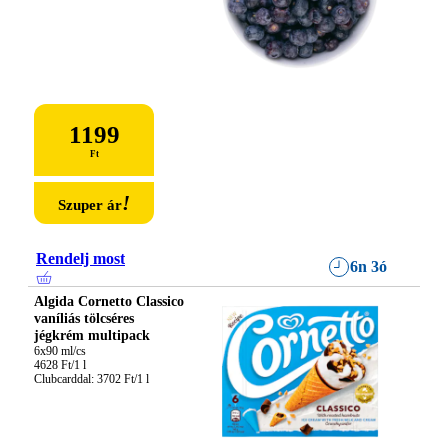
1199
Ft
!
Szuper ár
Rendelj most
6n 3ó
Algida Cornetto Classico
vaníliás tölcséres
jégkrém multipack
6x90 ml/cs

4628 Ft/1 l

Clubcarddal: 3702 Ft/1 l