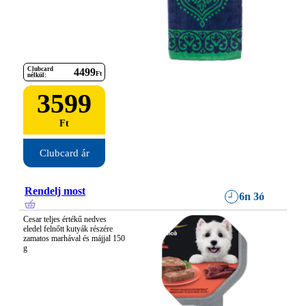
Clubcard
4499
Ft
nélkül:
3599
Ft
Clubcard ár
Rendelj most
6n 3ó
Cesar teljes értékű nedves 
eledel felnőtt kutyák részére 
zamatos marhával és májjal 150 
g