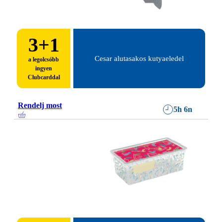
3
+1
Cesar alutasakos kutyaeledel
a legolcsóbb
ingyen
Clubcarddal
Rendelj most
5h 6n