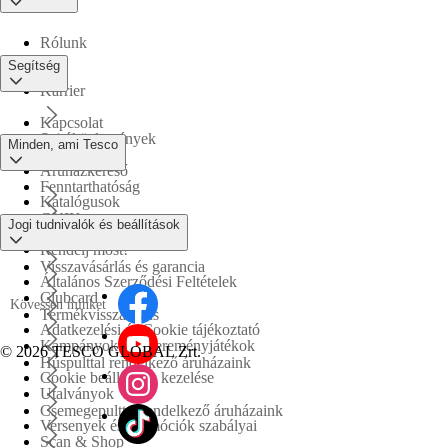
Rólunk
Segítség
Karrier
Kapcsolat
Sajtóközlemények
Minden, ami Tesco
Áruházkereső
Fenntarthatóság
Katalógusok
GYIK
Jogi tudnivalók és beállítások
Tesco PLC
Rendelj most!
Visszavásárlás és garancia
Általános Szerződési Feltételek
Clubcard
Kövessen minket
Termékvisszahívás
Adatkezelési és Cookie tájékoztató
Kampányok és nyereményjátékok
©
2026 TESCO GLOBAL Zrt.
Húspulttal rendelkező áruházaink
Cookie beállítások kezelése
Utalványok
Csemegepulttal rendelkező áruházaink
Versenyek és promóciók szabályai
Scan & Shop