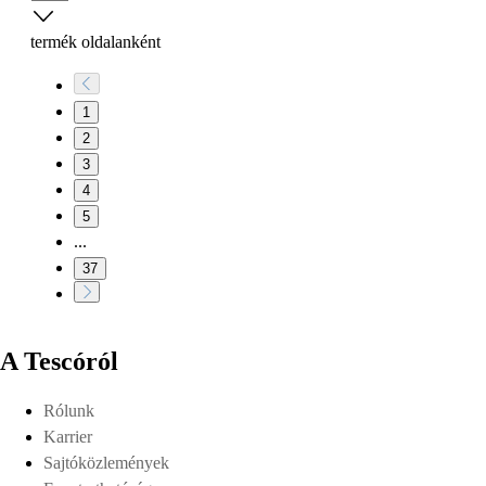
termék oldalanként
1
2
3
4
5
...
37
A Tescóról
Rólunk
Karrier
Sajtóközlemények