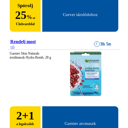
Spórolj
25
Curver tárolódoboz
%
-ot
Clubcarddal
Rendelj most
3h 5n
Garnier Skin Naturals 
textilmaszk Hydra Bomb, 28 g
2
+1
Garnier arcmaszk
a legolcsóbb