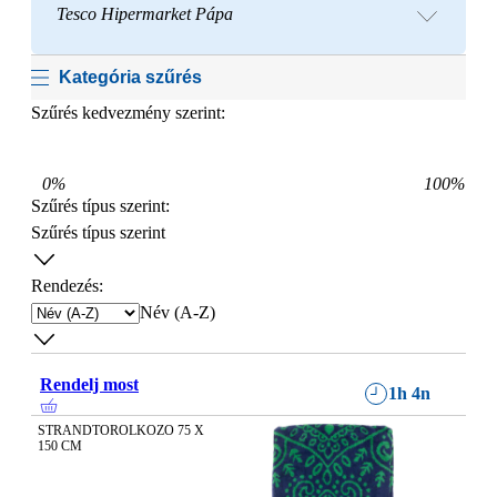
Tesco Hipermarket Pápa
Kategória szűrés
Szűrés kedvezmény szerint:
0
%
100
%
Szűrés típus szerint
:
Szűrés típus szerint
Rendezés:
Név (A-Z)
Rendelj most
1h 4n
STRANDTOROLKOZO 75 X 
150 CM