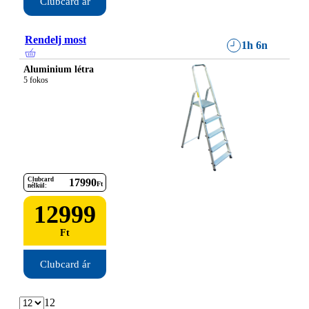
Clubcard ár
Rendelj most
1h 6n
Aluminium létra
5 fokos
Clubcard
17990
Ft
nélkül:
12999
Ft
Clubcard ár
12