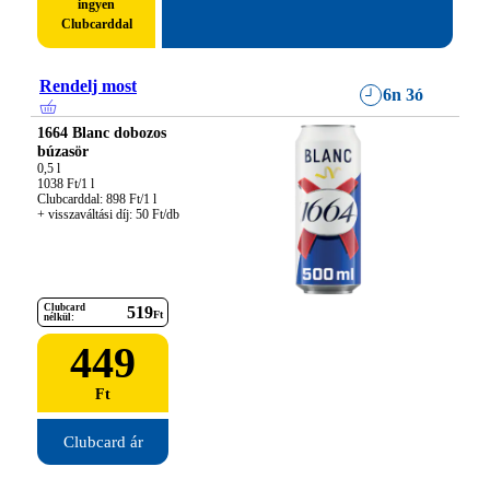
ingyen
Clubcarddal
Rendelj most
6n 3ó
1664 Blanc dobozos
búzasör
0,5 l

1038 Ft/1 l

Clubcarddal: 898 Ft/1 l

+ visszaváltási díj: 50 Ft/db
Clubcard
519
Ft
nélkül:
449
Ft
Clubcard ár