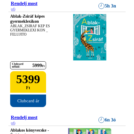
Rendelj most
5h 3n
Ablak-Zsiráf képes
gyermeklexikon
ABLAK_ZSIRAF KEP ES 
GYERMEKLEXI KON _ 
FELUJITO
Clubcard
5999
Ft
nélkül:
5399
Ft
Clubcard ár
Rendelj most
6n 3ó
Ablakos könyvecske -