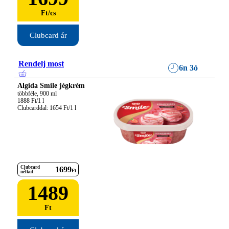
Ft
/
cs
Clubcard ár
Rendelj most
6n 3ó
Algida Smile jégkrém
többféle, 900 ml

1888 Ft/1 l

Clubcarddal: 1654 Ft/1 l
Clubcard
1699
Ft
nélkül:
1489
Ft