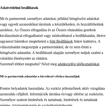
Adatvédelmi beállítások
Mi és partnereink személyes adatokat, például böngészési adatokat
vagy egyedi azonosítókat tárolunk a készülékeden, és hozzáférhetünk
azokhoz. Az Összes elfogadása és az Összes elutasítása gombok
kiválasztásával elfogadhatod vagy módosíthatod a beállításaidat, illetve
ugyanezt bármikor megteheted a
Süti Beállítások
linkre kattintva. A
választásaidat megosztjuk a partnereinkkel, de ez nem érinti a
böngészési adataidat. A beállításaid alapján személyre tudjuk szabni a
vásárlási élményedet az oldalon.
Szeretnél többet megtudni? Nézd meg
adatkezelési tájékoztatónkat
.
Mi és partnereink adataidat a következő célokra használjuk
Pontos helyadatok használata. Az eszköz jellemzőinek aktív vizsgálata
azonosítás céljából. Információk tárolása és/vagy elérése az eszközön.
Személyre szabott hirdetések és tartalmak, hirdetések és tartalmak
mérése, közönségkutatás és szolgáltatásfejlesztés.