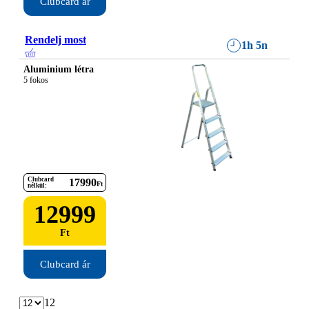
Clubcard ár
Rendelj most
1h 5n
Aluminium létra
5 fokos
Clubcard
17990
Ft
nélkül:
12999
Ft
Clubcard ár
12