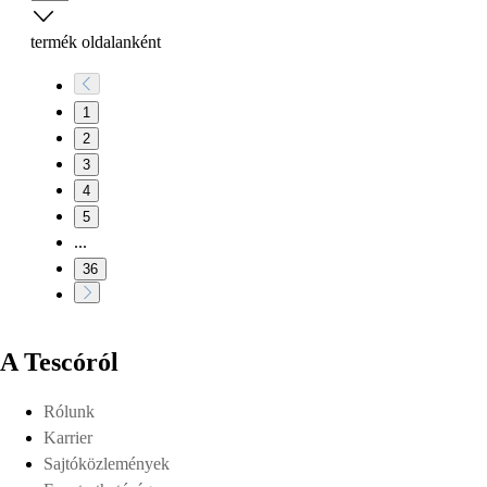
termék oldalanként
1
2
3
4
5
...
36
A Tescóról
Rólunk
Karrier
Sajtóközlemények