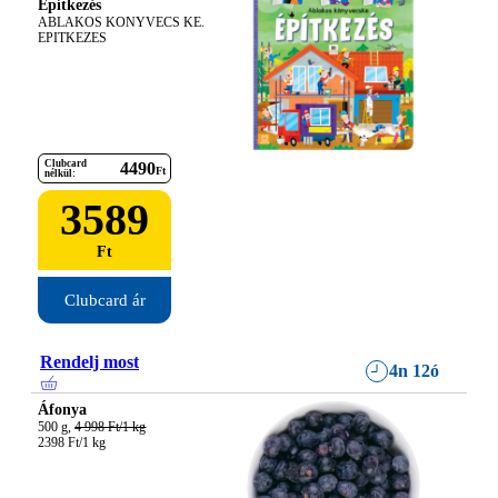
Építkezés
ABLAKOS KONYVECS KE. 
EPITKEZES
Clubcard
4490
Ft
nélkül:
3589
Ft
Clubcard ár
Rendelj most
4n 12ó
Áfonya
500 g, 
4 998 Ft/1 kg
2398 Ft/1 kg