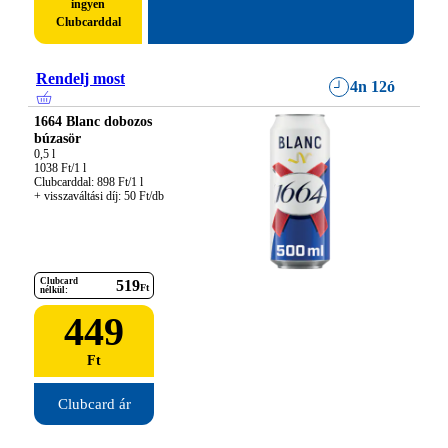
ingyen
Clubcarddal
Rendelj most
4n 12ó
1664 Blanc dobozos
búzasör
0,5 l

1038 Ft/1 l

Clubcarddal: 898 Ft/1 l

+ visszaváltási díj: 50 Ft/db
Clubcard
519
Ft
nélkül:
449
Ft
Clubcard ár