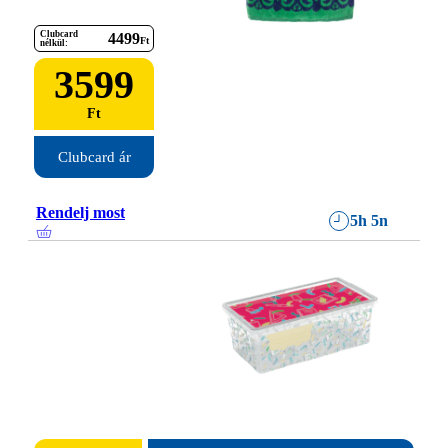
Clubcard
4499
Ft
nélkül:
3599
Ft
Clubcard ár
Rendelj most
5h 5n