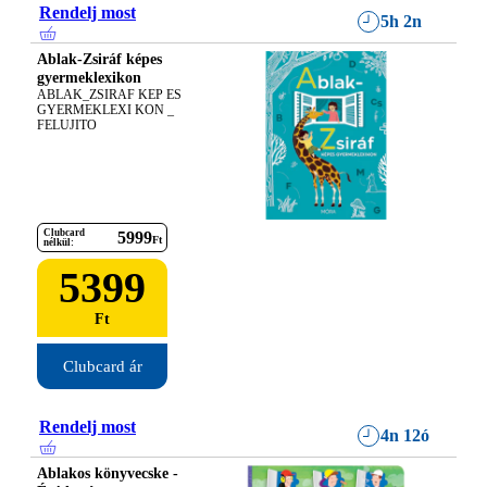
Rendelj most
5h 2n
Ablak-Zsiráf képes
gyermeklexikon
ABLAK_ZSIRAF KEP ES 
GYERMEKLEXI KON _ 
FELUJITO
Clubcard
5999
Ft
nélkül:
5399
Ft
Clubcard ár
Rendelj most
4n 12ó
Ablakos könyvecske -