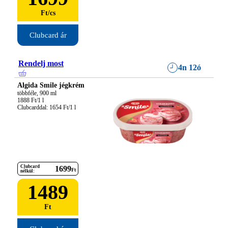
Ft
/
cs
Clubcard ár
Rendelj most
4n 12ó
Algida Smile jégkrém
többféle, 900 ml

1888 Ft/1 l

Clubcarddal: 1654 Ft/1 l
Clubcard
1699
Ft
nélkül:
1489
Ft