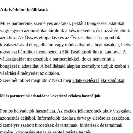
Adatvédelmi beállítások
Mi és partnereink személyes adatokat, például böngészési adatokat
vagy egyedi azonosítókat tárolunk a készülékeden, és hozzáférhetünk
azokhoz. Az Összes elfogadása és az Összes elutasítása gombok
kiválasztásával elfogadhatod vagy módosíthatod a beállításaidat, illetve
ugyanezt bármikor megteheted a
Süti Beállítások
linkre kattintva. A
választásaidat megosztjuk a partnereinkkel, de ez nem érinti a
böngészési adataidat. A beállításaid alapján személyre tudjuk szabni a
vásárlási élményedet az oldalon.
Szeretnél többet megtudni? Nézd meg
adatkezelési tájékoztatónkat
.
Mi és partnereink adataidat a következő célokra használjuk
Pontos helyadatok használata. Az eszköz jellemzőinek aktív vizsgálata
azonosítás céljából. Információk tárolása és/vagy elérése az eszközön.
Személyre szabott hirdetések és tartalmak, hirdetések és tartalmak
mérése, közönségkutatás és szolgáltatásfejlesztés.