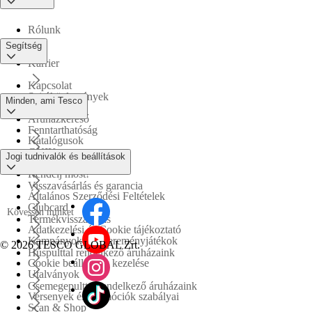
Rólunk
Segítség
Karrier
Kapcsolat
Sajtóközlemények
Minden, ami Tesco
Áruházkereső
Fenntarthatóság
Katalógusok
GYIK
Jogi tudnivalók és beállítások
Tesco PLC
Rendelj most!
Visszavásárlás és garancia
Általános Szerződési Feltételek
Clubcard
Kövessen minket
Termékvisszahívás
Adatkezelési és Cookie tájékoztató
Kampányok és nyereményjátékok
©
2026 TESCO GLOBAL Zrt.
Húspulttal rendelkező áruházaink
Cookie beállítások kezelése
Utalványok
Csemegepulttal rendelkező áruházaink
Versenyek és promóciók szabályai
Scan & Shop