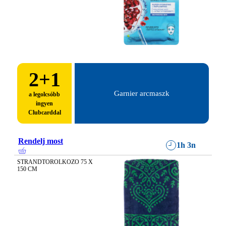
2
+1
Garnier arcmaszk
a legolcsóbb
ingyen
Clubcarddal
Rendelj most
1h 3n
STRANDTOROLKOZO 75 X 
150 CM