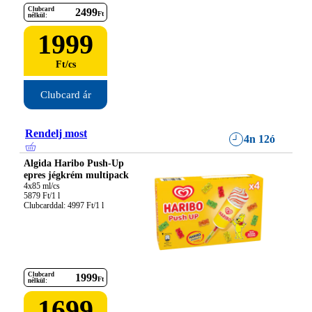
Clubcard
2499
Ft
nélkül:
1999
Ft
/
cs
Clubcard ár
Rendelj most
4n 12ó
Algida Haribo Push-Up
epres jégkrém multipack
4x85 ml/cs

5879 Ft/1 l

Clubcarddal: 4997 Ft/1 l
Clubcard
1999
Ft
nélkül:
1699