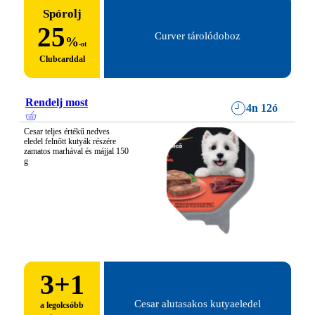
Spórolj
25
Curver tárolódoboz
%
-ot
Clubcarddal
Rendelj most
4n 12ó
Cesar teljes értékű nedves 
eledel felnőtt kutyák részére 
zamatos marhával és májjal 150 
g
3
+1
Cesar alutasakos kutyaeledel
a legolcsóbb