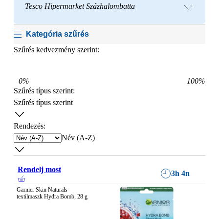
Tesco Hipermarket Százhalombatta
Kategória szűrés
Szűrés kedvezmény szerint:
0
%
100
%
Szűrés típus szerint
:
Szűrés típus szerint
Rendezés:
Név (A-Z)
Rendelj most
3h 4n
Garnier Skin Naturals 
textilmaszk Hydra Bomb, 28 g