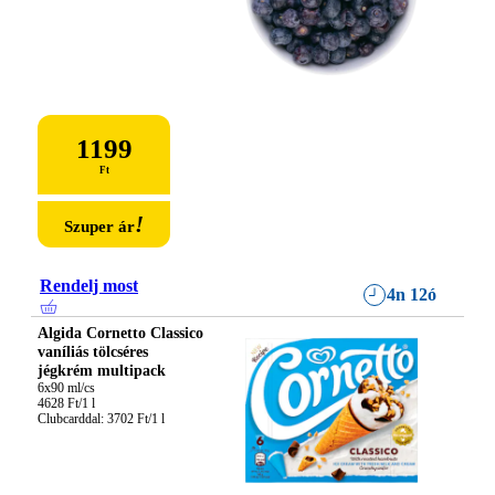
1199
Ft
!
Szuper ár
Rendelj most
4n 12ó
Algida Cornetto Classico
vaníliás tölcséres
jégkrém multipack
6x90 ml/cs

4628 Ft/1 l

Clubcarddal: 3702 Ft/1 l